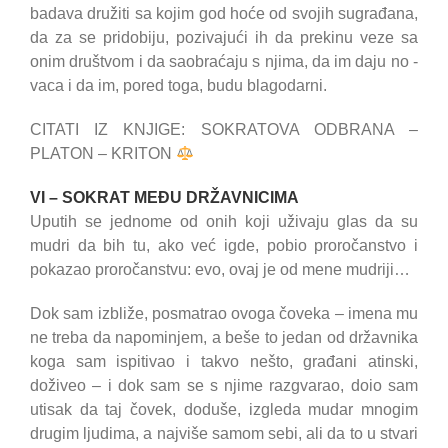
badava družiti sa kojim god hoće od svojih sugrađana,
da za se pridobiju, pozivajući ih da prekinu veze sa
onim društvom i da saobraćaju s njima, da im daju no -
vaca i da im, pored toga, budu blagodarni.
CITATI IZ KNJIGE: SOKRATOVA ODBRANA –
PLATON – KRITON
VI – SOKRAT MEĐU DRŽAVNICIMA
Uputih se jednome od onih koji uživaju glas da su
mudri da bih tu, ako već igde, pobio proročanstvo i
pokazao proročanstvu: evo, ovaj je od mene mudriji…
Dok sam izbliže, posmatrao ovoga čoveka – imena mu
ne treba da napominjem, a beše to jedan od državnika
koga sam ispitivao i takvo nešto, građani atinski,
doživeo – i dok sam se s njime razgvarao, doio sam
utisak da taj čovek, doduše, izgleda mudar mnogim
drugim ljudima, a najviše samom sebi, ali da to u stvari