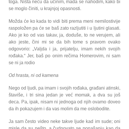
toga. Ništa neću da učinim, mada se nahodim, kako bi
se moglo činiti, u krajnjoj opasnosti.
Možda će ko kada to vidi biti prema meni nemilostivije
raspoložen pa će se baš zato razljutiti i u ljutini glasati.
Ako je ko od vas takav, ja, doduše, to ne verujem, ali
ako jeste, čini mi se da bih tome s pravom ovako
odgovorio: „Valjda i ja, prijatelju, imam nekih svojih
rođaka.“ Jer, baš po onim rečima Homerovim, ni sam
se ni ja rodio
Od hrasta, ni od kamena
Nego od ljudi, pa imam i svojih rođaka, građani atinski,
štaviše, i tri sina jedan je već momak, a dva su još
deca. Pa, ipak, nisam ni jednoga od njih ovamo doveo
da ih pokazujem i da vas molim da me oslobodite.
Ja sam često video neke takve ljude kad im sude; oni
misle da su nešto, a čudnovato se ponašanju kao da