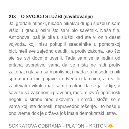
__
XIX – O SVOJOJ SLUŽBI (savetovanje)
Ja, građani atinski, nikada nikakvu drugu službu nisam
vršio u gradu, osim što sam bio savetnik. Naša fila,
Antiohova, baš je bila u službi kad ste vi onih deset
vojvoda, koji nisu pokupili stradalnike u pomorskoj
bici, hteli sve zajedno osuditi, a protiv zakona, kao što
ste se svi docnije uverili. Tada sam se ja jedini od
pritana usprotivio vama da se ništa ne radi protiv
zakona, i glasao sam protivno; i mada su besednici bili
spremni da me prijave i odvedu u tamnicu, a i vi to
zahtevali i vikali, ipak sam smatrao da se ja radije, u
savezu sa zakonom i pravdom, moram izvrći opasnosti
negoli, u strahu pred okovima ili smrću, složiti se s
vama koji ste donosili nepravedno rešenje. I to beše u
ono vreme dok je država još imala demokratski ustav.
SOKRATOVA ODBRANA – PLATON – KRITON