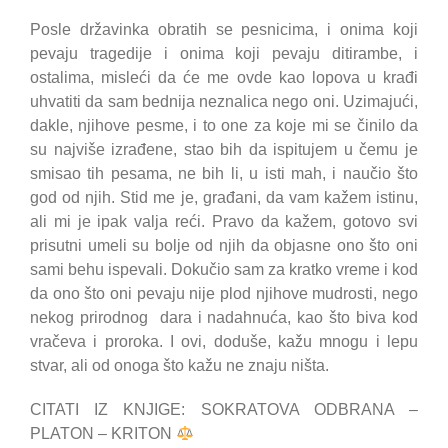
Posle državinka obratih se pesnicima, i onima koji
pevaju tragedije i onima koji pevaju ditirambe, i
ostalima, misleći da će me ovde kao lopova u krađi
uhvatiti da sam bednija neznalica nego oni. Uzimajući,
dakle, njihove pesme, i to one za koje mi se činilo da
su najviše izrađene, stao bih da ispitujem u čemu je
smisao tih pesama, ne bih li, u isti mah, i naučio što
god od njih. Stid me je, građani, da vam kažem istinu,
ali mi je ipak valja reći. Pravo da kažem, gotovo svi
prisutni umeli su bolje od njih da objasne ono što oni
sami behu ispevali. Dokučio sam za kratko vreme i kod
da ono što oni pevaju nije plod njihove mudrosti, nego
nekog prirodnog dara i nadahnuća, kao što biva kod
vračeva i proroka. I ovi, doduše, kažu mnogu i lepu
stvar, ali od onoga što kažu ne znaju ništa.
CITATI IZ KNJIGE: SOKRATOVA ODBRANA –
PLATON – KRITON