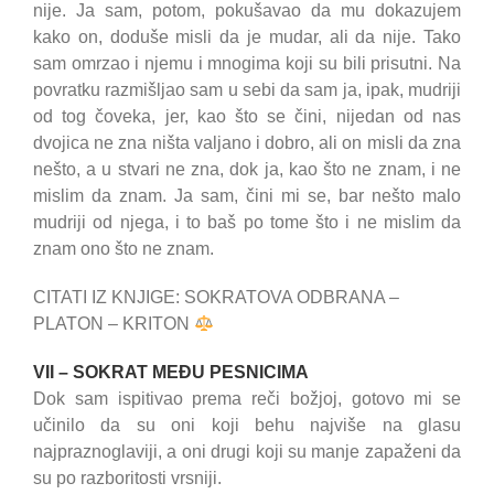
nije. Ja sam, potom, pokušavao da mu dokazujem
kako on, doduše misli da je mudar, ali da nije. Tako
sam omrzao i njemu i mnogima koji su bili prisutni. Na
povratku razmišljao sam u sebi da sam ja, ipak, mudriji
od tog čoveka, jer, kao što se čini, nijedan od nas
dvojica ne zna ništa valjano i dobro, ali on misli da zna
nešto, a u stvari ne zna, dok ja, kao što ne znam, i ne
mislim da znam. Ja sam, čini mi se, bar nešto malo
mudriji od njega, i to baš po tome što i ne mislim da
znam ono što ne znam.
CITATI IZ KNJIGE: SOKRATOVA ODBRANA –
PLATON – KRITON
VII – SOKRAT MEĐU PESNICIMA
Dok sam ispitivao prema reči božjoj, gotovo mi se
učinilo da su oni koji behu najviše na glasu
najpraznoglaviji, a oni drugi koji su manje zapaženi da
su po razboritosti vrsniji.