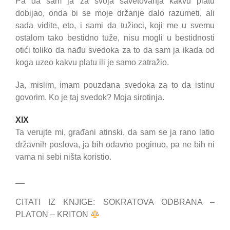
Pa da sam ja za svoja savetovanja kakvu platu
dobijao, onda bi se moje držanje dalo razumeti, ali
sada vidite, eto, i sami da tužioci, koji me u svemu
ostalom tako bestidno tuže, nisu mogli u bestidnosti
otići toliko da nađu svedoka za to da sam ja ikada od
koga uzeo kakvu platu ili je samo zatražio.
Ja, mislim, imam pouzdana svedoka za to da istinu
govorim. Ko je taj svedok? Moja sirotinja.
XIX
Ta verujte mi, građani atinski, da sam se ja rano latio
državnih poslova, ja bih odavno poginuo, pa ne bih ni
vama ni sebi ništa koristio.
__
CITATI IZ KNJIGE: SOKRATOVA ODBRANA –
PLATON – KRITON