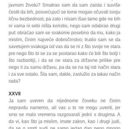
javnom životu? Smatrao sam da sam zaista i suviše
čestit da bih, posvećujući se tome mogao očuvati svoju
ličnu bezbednost, pa zato i nisam išao tamo gde ne bih
ni vama ni sebi ništa koristio, nego sam odabrao drugi
put: obraćao sam se svakome posebno da mu, kako ja
mislim, činim najveće dobročinstvo; trudio sam se da
savetujem svakoga od vas da se ni z što svoje ne stara
pre nego što bi se za se postarao kako će biti što bolji i
što razboritiji, i da se ne stara za državne prilike pre
nego li za samu državu, pa da se na taj isti način stara
i za sve ostalo. Šta sam, dakle, zaslužio za takav način
rada?
XXVII
Ja sam uveren da nijednome čoveku ne činim
nepravdu namerno, ali vas u to ne mogu uveriti, jer
smo se malo vremena razgovarali jedni s drugima. A
da vi, kao što ja mislim, imate zakon, kao i drugi judi,
da se o smrti sudi ne samo jedan dan nego mnogo