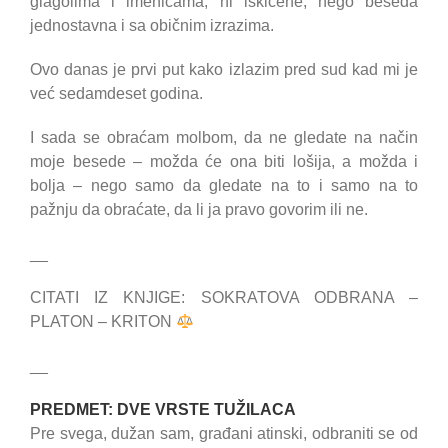
glagolima i imenicama, ni iskićene, nego beseda
jednostavna i sa običnim izrazima.
Ovo danas je prvi put kako izlazim pred sud kad mi je
već sedamdeset godina.
I sada se obraćam molbom, da ne gledate na način
moje besede – možda će ona biti lošija, a možda i
bolja – nego samo da gledate na to i samo na to
pažnju da obraćate, da li ja pravo govorim ili ne.
__
CITATI IZ KNJIGE: SOKRATOVA ODBRANA –
PLATON – KRITON
__
PREDMET: DVE VRSTE TU
ŽILACA
Pre svega, dužan sam, građani atinski, odbraniti se od