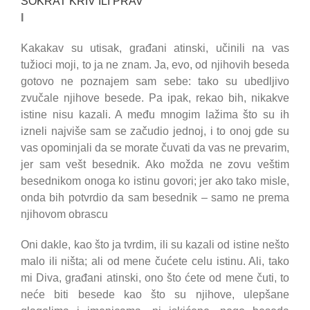
SOKRAT KRIV ILI PRAV
I
Kakakav su utisak, građani atinski, učinili na vas
tužioci moji, to ja ne znam. Ja, evo, od njihovih beseda
gotovo ne poznajem sam sebe: tako su ubedljivo
zvučale njihove besede. Pa ipak, rekao bih, nikakve
istine nisu kazali. A među mnogim lažima što su ih
izneli najviše sam se začudio jednoj, i to onoj gde su
vas opominjali da se morate čuvati da vas ne prevarim,
jer sam vešt besednik. Ako možda ne zovu veštim
besednikom onoga ko istinu govori; jer ako tako misle,
onda bih potvrdio da sam besednik – samo ne prema
njihovom obrascu
Oni dakle, kao što ja tvrdim, ili su kazali od istine nešto
malo ili ništa; ali od mene čućete celu istinu. Ali, tako
mi Diva, građani atinski, ono što ćete od mene čuti, to
neće biti besede kao što su njihove, ulepšane