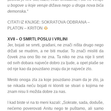
u bogove u koje veruje država nego u druga nova bića
demonska.“
CITATI IZ KNJIGE: SOKRATOVA ODBRANA –
PLATON – KRITON
XVII – O SMRTI, POSLU I VRLINI
Jer, bojati se smrti, građani, ne znači ništa drugo nego
držati se mudrim, a ne biti mudar. To znači misliti da
čovek zna ono što ne zna. Ta niko ne zna nije li smrt
od svih dobara najveće dobro za ljude, a opet plaše se
od nje kao da pouzdano znaju da je najveće zlo.
Mesto onoga zla za koje pouzdano znam da je zlo, ja
se nikada neću bojati ni kloniti se stvari o kojima ne
znam nisu li možda dobre za nas.
I kad biste vi na to meni kazali: „Sokrate, sada, doduše,
nećemo poverovati Anitu nego te puštamo, ali samo