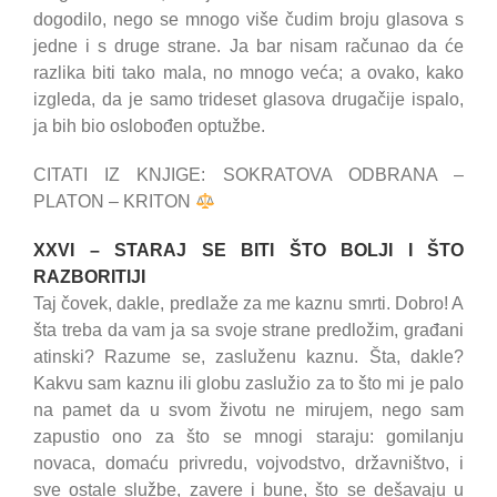
dogodilo, nego se mnogo više čudim broju glasova s
jedne i s druge strane. Ja bar nisam računao da će
razlika biti tako mala, no mnogo veća; a ovako, kako
izgleda, da je samo trideset glasova drugačije ispalo,
ja bih bio oslobođen optužbe.
CITATI IZ KNJIGE: SOKRATOVA ODBRANA –
PLATON – KRITON
XXVI – STARAJ SE BITI ŠTO BOLJI I ŠTO
RAZBORITIJI
Taj čovek, dakle, predlaže za me kaznu smrti. Dobro! A
šta treba da vam ja sa svoje strane predložim, građani
atinski? Razume se, zasluženu kaznu. Šta, dakle?
Kakvu sam kaznu ili globu zaslužio za to što mi je palo
na pamet da u svom životu ne mirujem, nego sam
zapustio ono za što se mnogi staraju: gomilanju
novaca, domaću privredu, vojvodstvo, državništvo, i
sve ostale službe, zavere i bune, što se dešavaju u