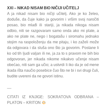
XXI – NIKAD NISAM BIO NIČIJI UČITELJ
A ja nikad nisam bio ničiji učitelj. Ako je ko želeo,
doduše, da čuje kako ja govorim i vršim svoj naročiti
posao, bio mlađi ili stariji, ja nikada nikoga nisam
odbio, niti se razgovaram samo onda ako mi plate, a
ako ne plate ne, nego i bogatašu i siromahu jednako
stojim na raspoloženju da me pitaju, i ko zaželi može
da odgovara i da sluša ono što ja govorim. Postane li
ko od tih ljudi valjan ili ne, ja za to s pravom ne bih bio
odgovoran, jer nikada nikome nikakvo učenje nisam
obećao, niti sam ga učio; a ustvrdi li iko da je od mene
ikada išta naučio posebice čuo što ne bi i svi drugi čuli,
budite uvereni da ne govori istinu.
__
CITATI IZ KNJIGE: SOKRATOVA ODBRANA –
PLATON – KRITON