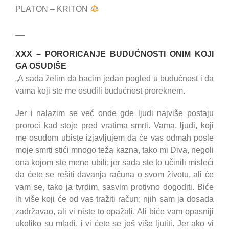
PLATON – KRITON
__
XXX – PORORICANJE BUDUĆNOSTI ONIM KOJI
GA OSUDIŠE
„A sada želim da bacim jedan pogled u budućnost i da
vama koji ste me osudili budućnost proreknem.
Jer i nalazim se već onde gde ljudi najviše postaju
proroci kad stoje pred vratima smrti. Vama, ljudi, koji
me osudom ubiste izjavljujem da će vas odmah posle
moje smrti stići mnogo teža kazna, tako mi Diva, negoli
ona kojom ste mene ubili; jer sada ste to učinili misleći
da ćete se rešiti davanja računa o svom životu, ali će
vam se, tako ja tvrdim, sasvim protivno dogoditi. Biće
ih više koji će od vas tražiti račun; njih sam ja dosada
zadržavao, ali vi niste to opažali. Ali biće vam opasniji
ukoliko su mlađi, i vi ćete se još više ljutiti. Jer ako vi