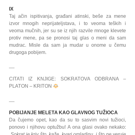
IX
Taj ačin ispitivanja, građani atinski, beše za mene
izvor mnogih neprijateljstava, i to veoma teških i
veoma mučnih, jer su se iz njih razvile mnoge klevete
protiv mene, pa se pronosi taj glas o meni da sam
mudrac. Misle da sam ja mudar u onome u čemu
drugoga pobijem.
__
CITATI IZ KNJIGE: SOKRATOVA ODBRANA –
PLATON – KRITON
__
POBIJANJE MELETA KAO GLAVNOG TUŽIOCA
Da čujemo opet, kao da su to sasvim novi tužioci,
ponovo i njihovu optužbu! A ona glasi ovako nekako:
„
Sokrat je kriv što, kaže, kvari omladinu, i što ne veruje