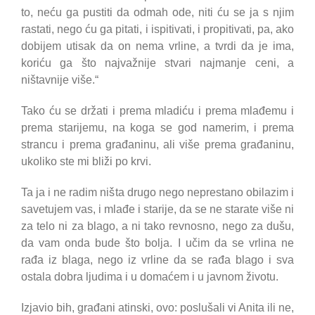
to, neću ga pustiti da odmah ode, niti ću se ja s njim
rastati, nego ću ga pitati, i ispitivati, i propitivati, pa, ako
dobijem utisak da on nema vrline, a tvrdi da je ima,
koriću ga što najvažnije stvari najmanje ceni, a
ništavnije više.“
Tako ću se držati i prema mladiću i prema mlađemu i
prema starijemu, na koga se god namerim, i prema
strancu i prema građaninu, ali više prema građaninu,
ukoliko ste mi bliži po krvi.
Ta ja i ne radim ništa drugo nego neprestano obilazim i
savetujem vas, i mlađe i starije, da se ne starate više ni
za telo ni za blago, a ni tako revnosno, nego za dušu,
da vam onda bude što bolja. I učim da se vrlina ne
rađa iz blaga, nego iz vrline da se rađa blago i sva
ostala dobra ljudima i u domaćem i u javnom životu.
Izjavio bih, građani atinski, ovo: poslušali vi Anita ili ne,