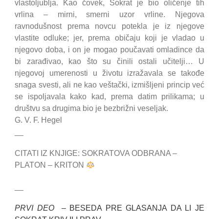
vlastoljublja. Kao čovek, Sokrat je bio oličenje tih
vrlina – mirni, smerni uzor vrline. Njegova
ravnodušnost prema novcu potekla je iz njegove
vlastite odluke; jer, prema običaju koji je vladao u
njegovo doba, i on je mogao poučavati omladince da
bi zarađivao, kao što su činili ostali učitelji… U
njegovoj umerenosti u životu izražavala se takođe
snaga svesti, ali ne kao veštački, izmišljeni princip već
se ispoljavala kako kad, prema datim prilikama; u
društvu sa drugima bio je bezbrižni veseljak.
G. V. F. Hegel
__
CITATI IZ KNJIGE: SOKRATOVA ODBRANA –
PLATON – KRITON
__
PRVI DEO –
BESEDA PRE GLASANJA DA LI JE