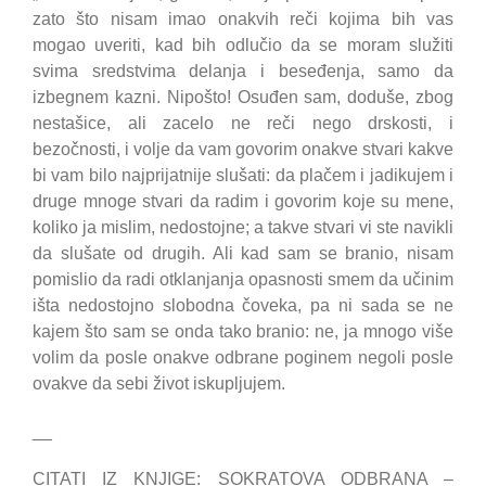
zato što nisam imao onakvih reči kojima bih vas
mogao uveriti, kad bih odlučio da se moram služiti
svima sredstvima delanja i beseđenja, samo da
izbegnem kazni. Nipošto! Osuđen sam, doduše, zbog
nestašice, ali zacelo ne reči nego drskosti, i
bezočnosti, i volje da vam govorim onakve stvari kakve
bi vam bilo najprijatnije slušati: da plačem i jadikujem i
druge mnoge stvari da radim i govorim koje su mene,
koliko ja mislim, nedostojne; a takve stvari vi ste navikli
da slušate od drugih. Ali kad sam se branio, nisam
pomislio da radi otklanjanja opasnosti smem da učinim
išta nedostojno slobodna čoveka, pa ni sada se ne
kajem što sam se onda tako branio: ne, ja mnogo više
volim da posle onakve odbrane poginem negoli posle
ovakve da sebi život iskupljujem.
__
CITATI IZ KNJIGE: SOKRATOVA ODBRANA –