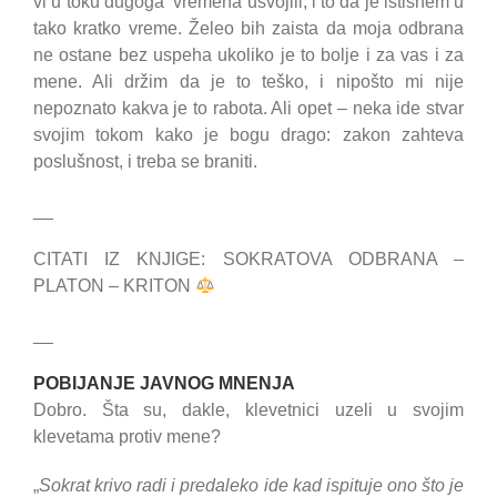
vi u toku dugoga vremena usvojili, i to da je istisnem u
tako kratko vreme. Želeo bih zaista da moja odbrana
ne ostane bez uspeha ukoliko je to bolje i za vas i za
mene. Ali držim da je to teško, i nipošto mi nije
nepoznato kakva je to rabota. Ali opet – neka ide stvar
svojim tokom kako je bogu drago: zakon zahteva
poslušnost, i treba se braniti.
__
CITATI IZ KNJIGE: SOKRATOVA ODBRANA –
PLATON – KRITON
__
POBIJANJE JAVNOG MNENJA
Dobro. Šta su, dakle, klevetnici uzeli u svojim
klevetama protiv mene?
„
Sokrat krivo radi i predaleko ide kad ispituje ono što je