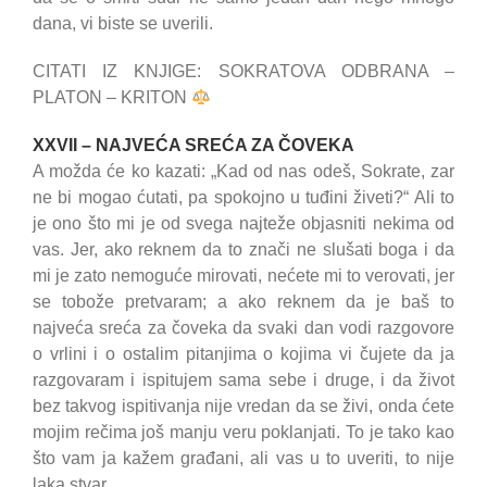
dana, vi biste se uverili.
CITATI IZ KNJIGE: SOKRATOVA ODBRANA –
PLATON – KRITON
XXVII – NAJVEĆA SREĆA ZA ČOVEKA
A možda će ko kazati: „Kad od nas odeš, Sokrate, zar
ne bi mogao ćutati, pa spokojno u tuđini živeti?“ Ali to
je ono što mi je od svega najteže objasniti nekima od
vas. Jer, ako reknem da to znači ne slušati boga i da
mi je zato nemoguće mirovati, nećete mi to verovati, jer
se tobože pretvaram; a ako reknem da je baš to
najveća sreća za čoveka da svaki dan vodi razgovore
o vrlini i o ostalim pitanjima o kojima vi čujete da ja
razgovaram i ispitujem sama sebe i druge, i da život
bez takvog ispitivanja nije vredan da se živi, onda ćete
mojim rečima još manju veru poklanjati. To je tako kao
što vam ja kažem građani, ali vas u to uveriti, to nije
laka stvar.