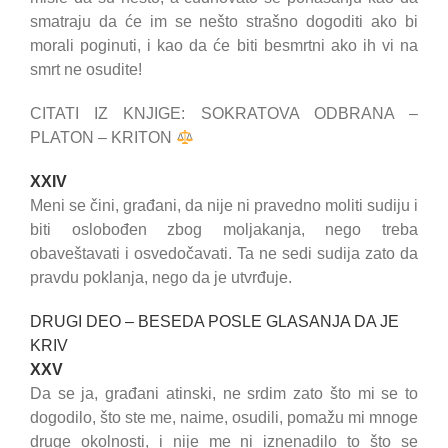
smatraju da će im se nešto strašno dogoditi ako bi
morali poginuti, i kao da će biti besmrtni ako ih vi na
smrt ne osudite!
CITATI IZ KNJIGE: SOKRATOVA ODBRANA –
PLATON – KRITON
XXIV
Meni se čini, građani, da nije ni pravedno moliti sudiju i
biti oslobođen zbog moljakanja, nego treba
obaveštavati i osvedočavati. Ta ne sedi sudija zato da
pravdu poklanja, nego da je utvrđuje.
DRUGI DEO – BESEDA POSLE GLASANJA DA JE
KRIV
XXV
Da se ja, građani atinski, ne srdim zato što mi se to
dogodilo, što ste me, naime, osudili, pomažu mi mnoge
druge okolnosti, i nije me ni iznenadilo to što se