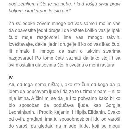
pod zemljom i što je na nebu, i kad lošiju stvar pravi
boljom, i kad druge to isto uči.“
Za sv..edoke zovem mnoge od vas same i molim vas
da obavestite jedni druge i da kažete koliko vas je ipak
čulo moje razgovore! Ima vas mnogo takvih.
Izveštavajte, dakle, jedni druge je li ko od vas ikad čuo,
ili nimalo ili mnogo, da sam o takvim stvarima
razgovarao! Po tome ćete saznati da tako stoji i sa
svim ostalim glasovima što ih svetina o meni rastura.
IV
Ali, od toga nema ništa; i, ako ste čuli od koga da ja
idem da poučavam ljude i da za to uzimam pare – ni to
nije istina. A čini mi se da je i to pohvalno kako bi ko
bio sposoban da podučava ljude, kao Gorgija
Leontinjanin, i Prodik Kejanin, i Hipija Eliđanin. Svako
od ovih, građani, ima tu sposobnost: oni idu od varoši
do varoši pa gledaju na mlade ljude, koji se mogu