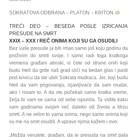
SOKRATOVA ODBRANA – PLATON – KRITON
TREĆI DEO – BESEDA POSLE IZRICANJA
PRESUDE NA SMRT
XXIX – XXX / REČ ONIMA KOJI SU GA OSUDILI
Bez vaše presude ja bih imao samo još koju godinu da
proživim do smrti svoje. I samo radi toga kratkoga
vremena građani atinski, vi ćete od strane onih koji
budu hteli da grde naš grad izići na bedan glas i pasti
pod krivicu da ste ubili Sokrata mudraca. Jer, koji budu
hteli da vam prigovaraju, izjavljivaće da sam mudar,
ako i nisam to. A da ste počekali samo kratko vreme,
želja bi vam se sama od sebe ispunila. Ta vidite kako
sam godinama svojim već daleko od života a blizu
smrti. A ne velim to vama svima, nego samo onima koji
su me na smrt osudili. A upravo njima kažem i ovo:
„Možda verujete, građani, da je presuda na smrt pala