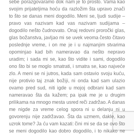
sebe porazgovaramo dok nam je to prosto. Vama kao
svojim prijateljima hoću da razložim šta upravo znači
to što se danas meni dogodilo. Meni se, ljudi sudije –
pravo vas nazivam kad vas nazivam sudijama –
dogodilo nešto čudnovato. Onaj redovni proročki glas,
glas božanstva, javljao mi se uvek veoma često čitavo
poslednje vreme, i on me je i u najmanjim stvarima
opominjao kad bih nameravao da nešto nepravo
uradim; i sada mi se, kao što vidite i sami, dogodilo
ono što bi se moglo smatrati, i smatra se, kao najveće
zlo. A meni se ni jutros, kada sam ostavio svoju kuću,
nije protivio taj znak božiji, ni onda kad sam ulazio
ovamo pred sud, niti igde u mojoj odbrani kad sam
nameravao šta da kažem; pa ipak me je u drugim
prilikama na mnogo mesta usred reči zadržao. A danas
me nigde za vreme celog spora ni u delanju ni u
govorenju nije zadržavao. Šta da uzmem, dakle, kao
uzrok tome? Ja ću vam kazati: čini mi se da se ovo što
se meni dogodilo kao dobro dogodilo, i to nikako ne