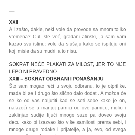
__
XXII
Ali zašto, dakle, neki vole da provode sa mnom toliko
vremena? Čuli ste već, građani atinski, ja sam vam
kazao svu istinu: vole da slušaju kako se ispituju oni
koji misle da su mudri, a to nisu.
SOKRAT NEĆE PLAKATI ZA MILOST, JER TO NIJE
LEPO NI PRAVEDNO
XXIII – SOKRAT ODBRANI I PONAŠANJU
Što sam mogao reći u svoju odbranu, to je otprilike,
mada bi se i drugo što slično dalo dodati. A možda će
se ko od vas naljutiti kad se seti sebe kako je on,
nalazeći se u manjoj parnici od ove parnice, molio i
zaklinjao sudije lijući mnoge suze pa doveo svoju
decu kako bi izazvao što više samilosti prema sebi, i
mnoge druge rođake i prijatelje, a ja, evo, od svega