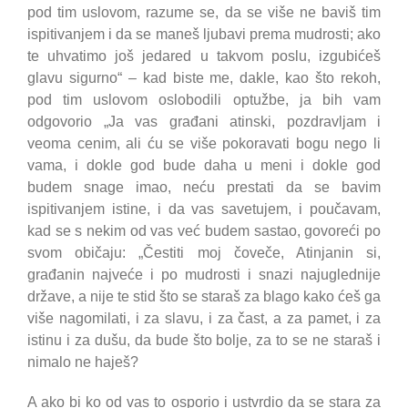
pod tim uslovom, razume se, da se više ne baviš tim
ispitivanjem i da se maneš ljubavi prema mudrosti; ako
te uhvatimo još jedared u takvom poslu, izgubićeš
glavu sigurno“ – kad biste me, dakle, kao što rekoh,
pod tim uslovom oslobodili optužbe, ja bih vam
odgovorio „Ja vas građani atinski, pozdravljam i
veoma cenim, ali ću se više pokoravati bogu nego li
vama, i dokle god bude daha u meni i dokle god
budem snage imao, neću prestati da se bavim
ispitivanjem istine, i da vas savetujem, i poučavam,
kad se s nekim od vas već budem sastao, govoreći po
svom običaju: „Čestiti moj čoveče, Atinjanin si,
građanin najveće i po mudrosti i snazi najuglednije
države, a nije te stid što se staraš za blago kako ćeš ga
više nagomilati, i za slavu, i za čast, a za pamet, i za
istinu i za dušu, da bude što bolje, za to se ne staraš i
nimalo ne haješ?
A ako bi ko od vas to osporio i ustvrdio da se stara za