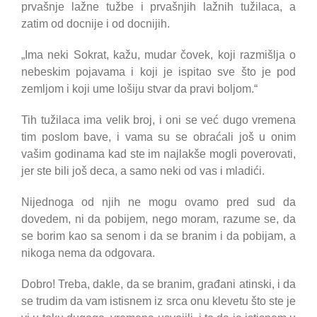
prvašnje lažne tužbe i prvašnjih lažnih tužilaca, a
zatim od docnije i od docnijih.
„Ima neki Sokrat, kažu, mudar čovek, koji razmišlja o
nebeskim pojavama i koji je ispitao sve što je pod
zemljom i koji ume lošiju stvar da pravi boljom.“
Tih tužilaca ima velik broj, i oni se već dugo vremena
tim poslom bave, i vama su se obraćali još u onim
vašim godinama kad ste im najlakše mogli poverovati,
jer ste bili još deca, a samo neki od vas i mladići.
Nijednoga od njih ne mogu ovamo pred sud da
dovedem, ni da pobijem, nego moram, razume se, da
se borim kao sa senom i da se branim i da pobijam, a
nikoga nema da odgovara.
Dobro! Treba, dakle, da se branim, građani atinski, i da
se trudim da vam istisnem iz srca onu klevetu što ste je