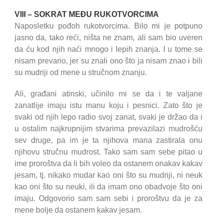
VIII – SOKRAT MEĐU RUKOTVORCIMA
Naposletku pođoh rukotvorcima. Bilo mi je potpuno
jasno da, tako reći, ništa ne znam, ali sam bio uveren
da ću kod njih naći mnogo i lepih znanja. I u tome se
nisam prevario, jer su znali ono što ja nisam znao i bili
su mudriji od mene u stručnom znanju.
Ali, građani atinski, učinilo mi se da i te valjane
zanatlije imaju istu manu koju i pesnici. Zato što je
svaki od njih lepo radio svoj zanat, svaki je držao da i
u ostalim najkrupnijim stvarima prevazilazi mudrošću
sev druge, pa im je ta njihova mana zastirala onu
njihovu stručnu mudrost. Tako sam sam sebe pitao u
ime proroštva da li bih voleo da ostanem onakav kakav
jesam, tj. nikako mudar kao oni što su mudriji, ni neuk
kao oni što su neuki, ili da imam ono obadvoje što oni
imaju. Odgovorio sam sam sebi i proroštvu da je za
mene bolje da ostanem kakav jesam.