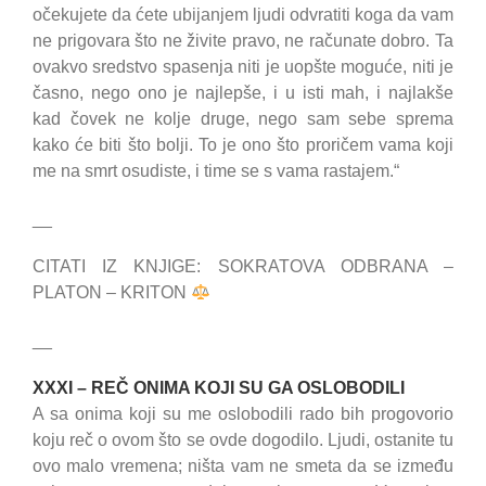
očekujete da ćete ubijanjem ljudi odvratiti koga da vam
ne prigovara što ne živite pravo, ne računate dobro. Ta
ovakvo sredstvo spasenja niti je uopšte moguće, niti je
časno, nego ono je najlepše, i u isti mah, i najlakše
kad čovek ne kolje druge, nego sam sebe sprema
kako će biti što bolji. To je ono što proričem vama koji
me na smrt osudiste, i time se s vama rastajem.“
__
CITATI IZ KNJIGE: SOKRATOVA ODBRANA –
PLATON – KRITON
__
XXXI – REČ ONIMA KOJI SU GA OSLOBODILI
A sa onima koji su me oslobodili rado bih progovorio
koju reč o ovom što se ovde dogodilo. Ljudi, ostanite tu
ovo malo vremena; ništa vam ne smeta da se između