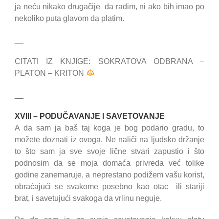
ja neću nikako drugačije da radim, ni ako bih imao po
nekoliko puta glavom da platim.
__
CITATI IZ KNJIGE: SOKRATOVA ODBRANA –
PLATON – KRITON
__
XVIII – PODUČAVANJE I SAVETOVANJE
A da sam ja baš taj koga je bog podario gradu, to
možete doznati iz ovoga. Ne naliči na ljudsko držanje
to što sam ja sve svoje lične stvari zapustio i što
podnosim da se moja domaća privreda već tolike
godine zanemaruje, a neprestano podižem vašu korist,
obraćajući se svakome posebno kao otac ili stariji
brat, i savetujući svakoga da vrlinu neguje.