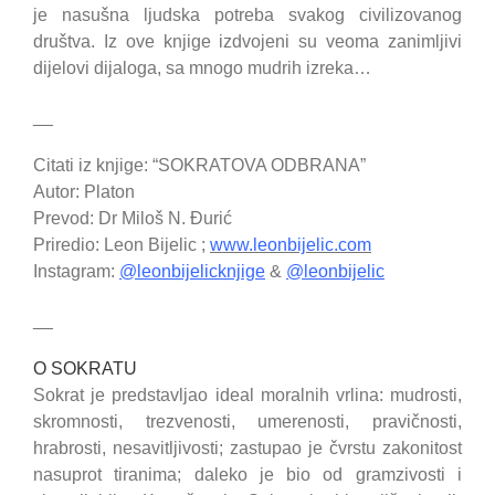
je nasušna ljudska potreba svakog civilizovanog
društva. Iz ove knjige izdvojeni su veoma zanimljivi
dijelovi dijaloga, sa mnogo mudrih izreka…
__
Citati iz knjige: “SOKRATOVA ODBRANA”
Autor: Platon
Prevod: Dr Miloš N. Đurić
Priredio: Leon Bijelic ;
www.leonbijelic.com
Instagram:
@leonbijelicknjige
&
@leonbijelic
__
O SOKRATU
Sokrat je predstavljao ideal moralnih vrlina: mudrosti,
skromnosti, trezvenosti, umerenosti, pravičnosti,
hrabrosti, nesavitljivosti; zastupao je čvrstu zakonitost
nasuprot tiranima; daleko je bio od gramzivosti i