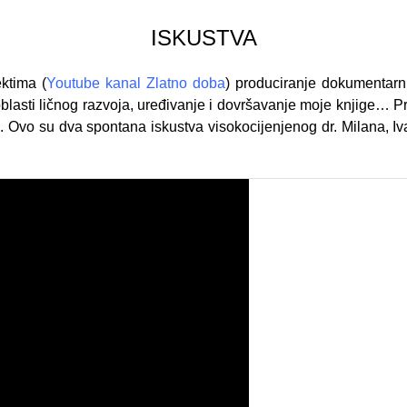
ISKUSTVA
ktima (
Youtube kanal Zlatno doba
) produciranje dokumentarn
z oblasti ličnog razvoja, uređivanje i dovršavanje moje knjige…
vo su dva spontana iskustva visokocijenjenog dr. Milana, Ivan