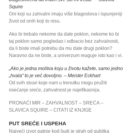
Squire
Oni koji su zahvalni imaju više blagoslova i ispunjeniji
život od onih koji to nisu.
Ako bi trebalo nekome da date poklon, nekome ko bi
taj poklon samo pogledao i odbacio bez zahvalnosti,
da li biste imali potrebu da mu date drugi poklon?
Naravno da ne biste, a univerzum reaguje isto kao i vi.
„Ako je jedna molitva koju u životu kažete, samo jedno
„hvala“ to je već dovoljno. – Meister Eckhart
Od svih stvari koje nam u trenutku mogu pružiti
osećanje sreće, zahvalnost je najefikasnija.
PRONAĆI MIR – ZAHVALNOST – SREĆA –
SLAVICA SQUIRE – CITATI IZ KNJIGE
PUT SREĆE I USPEHA
Najveći izvor patnje kod ljudi je strah od gubitka