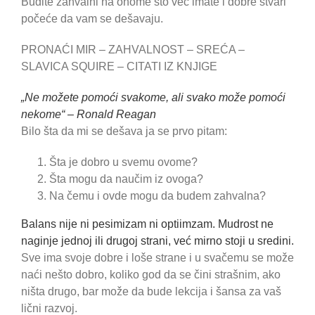
Budite zahvalni na onome što već imate i dobre stvari
počeće da vam se dešavaju.
PRONAĆI MIR – ZAHVALNOST – SREĆA –
SLAVICA SQUIRE – CITATI IZ KNJIGE
„Ne možete pomoći svakome, ali svako može pomoći
nekome“ – Ronald Reagan
Bilo šta da mi se dešava ja se prvo pitam:
Šta je dobro u svemu ovome?
Šta mogu da naučim iz ovoga?
Na čemu i ovde mogu da budem zahvalna?
Balans nije ni pesimizam ni optiimzam. Mudrost ne
naginje jednoj ili drugoj strani, već mirno stoji u sredini.
Sve ima svoje dobre i loše strane i u svačemu se može
naći nešto dobro, koliko god da se čini strašnim, ako
ništa drugo, bar može da bude lekcija i šansa za vaš
lični razvoj.