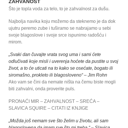
ZAHVANOST
Što je topla voda za telo, to je zahvalnost za dušu.
Najbolja navika koju možemo da steknemo je da dok
ujutru peremo zube i tuširamo se nabrajamo u sebi
svoje blagoslove i svoje srce ispunimo radošću i
mirom.
„Svaki dan čuvajte vrata svog uma i sami ćete
odlučivati koje misli i uverenja hoćete da pustite u svoj
život, a to će uticati na to kako se osećate, bogato ili
siromašno, prokleto ili blagosloveno“ – Jim Rohn
Ako vam se čini da nemate ništa na čemu biste mogli
biti zahvalni, onda proverite puls.
PRONAĆI MIR – ZAHVALNOST – SREĆA –
SLAVICA SQUIRE – CITATI IZ KNJIGE
„Možda još nemam sve što želim u životu, ali sam
blagoslovena da imam sve što mi treba.“ – Slavica