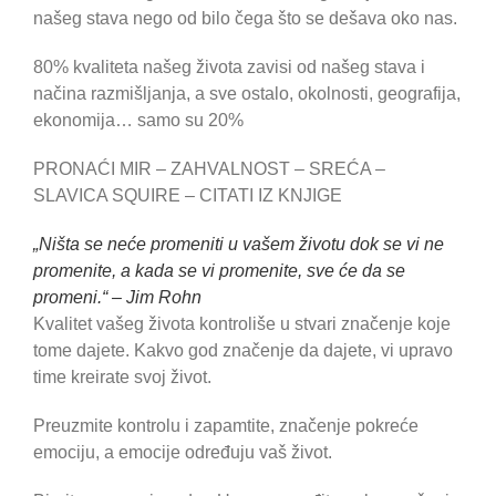
našeg stava nego od bilo čega što se dešava oko nas.
80% kvaliteta našeg života zavisi od našeg stava i
načina razmišljanja, a sve ostalo, okolnosti, geografija,
ekonomija… samo su 20%
PRONAĆI MIR – ZAHVALNOST – SREĆA –
SLAVICA SQUIRE – CITATI IZ KNJIGE
„Ništa se neće promeniti u vašem životu dok se vi ne
promenite, a kada se vi promenite, sve će da se
promeni.“ – Jim Rohn
Kvalitet vašeg života kontroliše u stvari značenje koje
tome dajete. Kakvo god značenje da dajete, vi upravo
time kreirate svoj život.
Preuzmite kontrolu i zapamtite, značenje pokreće
emociju, a emocije određuju vaš život.