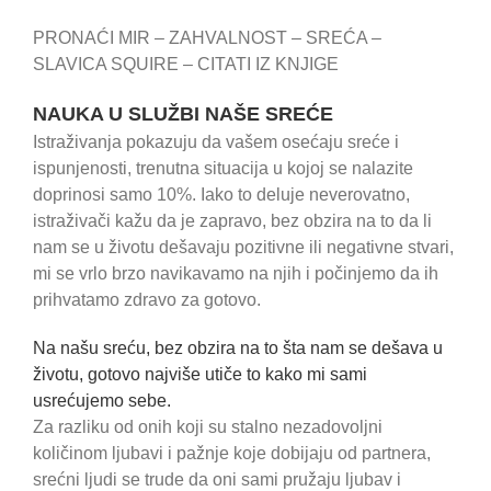
PRONAĆI MIR – ZAHVALNOST – SREĆA –
SLAVICA SQUIRE – CITATI IZ KNJIGE
NAUKA U SLUŽBI NAŠE SREĆE
Istraživanja pokazuju da vašem osećaju sreće i
ispunjenosti, trenutna situacija u kojoj se nalazite
doprinosi samo 10%. Iako to deluje neverovatno,
istraživači kažu da je zapravo, bez obzira na to da li
nam se u životu dešavaju pozitivne ili negativne stvari,
mi se vrlo brzo navikavamo na njih i počinjemo da ih
prihvatamo zdravo za gotovo.
Na našu sreću, bez obzira na to šta nam se dešava u
životu, gotovo najviše utiče to kako mi sami
usrećujemo sebe.
Za razliku od onih koji su stalno nezadovoljni
količinom ljubavi i pažnje koje dobijaju od partnera,
srećni ljudi se trude da oni sami pružaju ljubav i