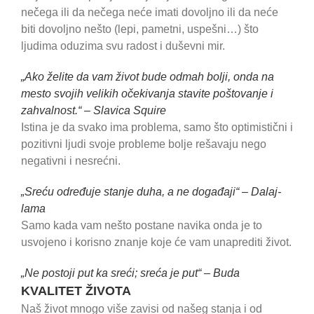
nečega ili da nečega neće imati dovoljno ili da neće
biti dovoljno nešto (lepi, pametni, uspešni…) što
ljudima oduzima svu radost i duševni mir.
„Ako želite da vam život bude odmah bolji, onda na
mesto svojih velikih očekivanja stavite poštovanje i
zahvalnost.“ – Slavica Squire
Istina je da svako ima problema, samo što optimistični i
pozitivni ljudi svoje probleme bolje rešavaju nego
negativni i nesrećni.
„Sreću određuje stanje duha, a ne događaji“ – Dalaj-
lama
Samo kada vam nešto postane navika onda je to
usvojeno i korisno znanje koje će vam unaprediti život.
„Ne postoji put ka sreći; sreća je put“ – Buda
KVALITET ŽIVOTA
Naš život mnogo više zavisi od našeg stanja i od