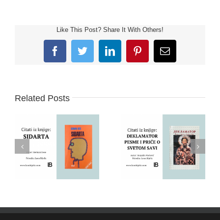
Like This Post? Share It With Others!
Facebook
Twitter
LinkedIn
Pinterest
Email
Related Posts
O SVETOM SAVI –
SIDARTA – HERMAN
PESME I PRIČE –
HESE – CITATI IZ
CITATI IZ KNJIGE
KNJIGE
DEKLAMATOR