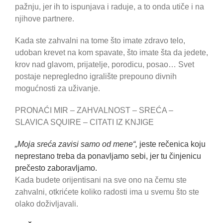
pažnju, jer ih to ispunjava i raduje, a to onda utiče i na
njihove partnere.
Kada ste zahvalni na tome što imate zdravo telo,
udoban krevet na kom spavate, što imate šta da jedete,
krov nad glavom, prijatelje, porodicu, posao… Svet
postaje nepregledno igralište prepouno divnih
mogućnosti za uživanje.
PRONAĆI MIR – ZAHVALNOST – SREĆA –
SLAVICA SQUIRE – CITATI IZ KNJIGE
„Moja sreća zavisi samo od mene“,
jeste rečenica koju
neprestano treba da ponavljamo sebi, jer tu činjenicu
prečesto zaboravljamo.
Kada budete orijentisani na sve ono na čemu ste
zahvalni, otkrićete koliko radosti ima u svemu što ste
olako doživljavali.