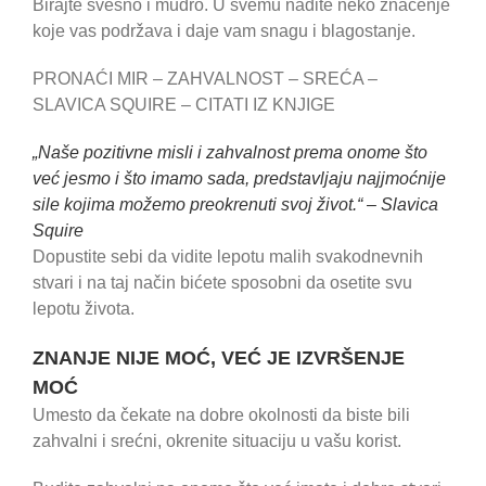
Birajte svesno i mudro. U svemu nađite neko značenje
koje vas podržava i daje vam snagu i blagostanje.
PRONAĆI MIR – ZAHVALNOST – SREĆA –
SLAVICA SQUIRE – CITATI IZ KNJIGE
„Naše pozitivne misli i zahvalnost prema onome što
već jesmo i što imamo sada, predstavljaju najjmoćnije
sile kojima možemo preokrenuti svoj život.“ – Slavica
Squire
Dopustite sebi da vidite lepotu malih svakodnevnih
stvari i na taj način bićete sposobni da osetite svu
lepotu života.
ZNANJE NIJE MOĆ, VEĆ JE IZVRŠENJE
MOĆ
Umesto da čekate na dobre okolnosti da biste bili
zahvalni i srećni, okrenite situaciju u vašu korist.