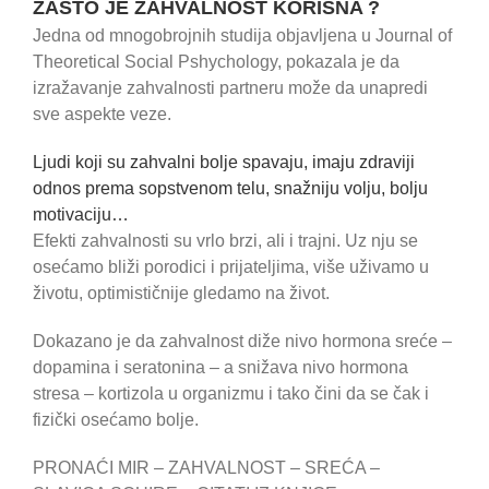
ZAŠTO JE ZAHVALNOST KORISNA ?
Jedna od mnogobrojnih studija objavljena u Journal of
Theoretical Social Pshychology, pokazala je da
izražavanje zahvalnosti partneru može da unapredi
sve aspekte veze.
Ljudi koji su zahvalni bolje spavaju, imaju zdraviji
odnos prema sopstvenom telu, snažniju volju, bolju
motivaciju…
Efekti zahvalnosti su vrlo brzi, ali i trajni. Uz nju se
osećamo bliži porodici i prijateljima, više uživamo u
životu, optimističnije gledamo na život.
Dokazano je da zahvalnost diže nivo hormona sreće –
dopamina i seratonina – a snižava nivo hormona
stresa – kortizola u organizmu i tako čini da se čak i
fizički osećamo bolje.
PRONAĆI MIR – ZAHVALNOST – SREĆA –