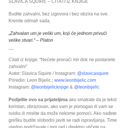
SLAVICA SQUIRE – CITATI IZ KNJIGE
Budite zahvalni, bez izgovora i bez obzira na sve.
Krenite odmah sada.
„Zahvalan um je veliki um, koji će jednom privući
velike stvari.“ – Platon
__
Citati iz knjige: “Nećete pronaći mir dok ne postanete
zahvalni“
Autor: Slavica Squire / Instagram:
@slavicasquire
Priredio: Leon Bijelic ;
www.leonbijelic.com
Instagram:
@leonbijelicknjige
&
@leonbijelic
Podjelite ovo sa prijateljima
ako smatrate da je tekst
koristan, obrazovan, ako vam je pomogao ili vam se
svidio ili mislite da može nekome pomoći. Ako nađete
grešku budite slobodni javiti se radi ispravljanja. Time
ujedno podržavate i moj rad i direktno utičete na