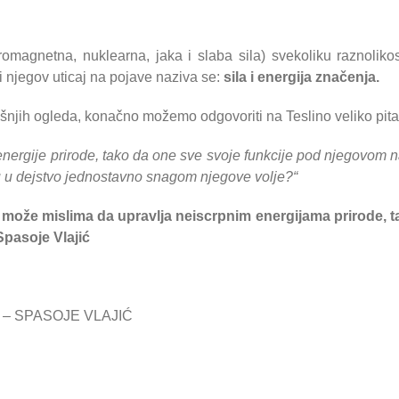
ktromagnetna, nuklearna, jaka i slaba sila) svekoliku raznoli
njegov uticaj na pojave naziva se:
sila i energija značenja.
išnjih ogleda, konačno možemo odgovoriti na Teslino veliko pita
energije prirode, tako da one sve svoje funkcije pod njegovom na
ju u dejstvo jednostavno snagom njegove volje?“
 može mislima da upravlja neiscrpnim energijama prirode, ta
pasoje Vlajić
 – SPASOJE VLAJIĆ