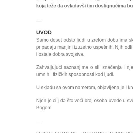
koja teže da ovladavši tim dostignućima bud
__
UVOD
Samo deset odsto ljudi u zrelom dobu ima s
pripadaju manjini izuzetno uspešnih. Njih od
i ostala dobra svojstva.
Zahvaljujući saznanjima o sili značenja i n
umnih i fizičkih sposobnosti kod ljudi.
U skladu sa ovom namerom, objavljena je i kn
Njen je cilj da što veći broj osoba uvede u sve
Bogom.
__