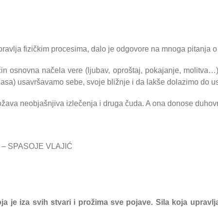
avlja fizičkim procesima, dalo je odgovore na mnoga pitanja o mes
n osnovna načela vere (ljubav, oproštaj, pokajanje, molitva…)
lasa) usavršavamo sebe, svoje bližnje i da lakše dolazimo do u
a neobjašnjiva izlečenja i druga čuda. A ona donose duhovni r
 – SPASOJE VLAJIĆ
ja je iza svih stvari i prožima sve pojave. Sila koja upra