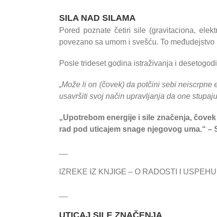
SILA NAD SILAMA
Pored poznate četiri sile (gravitaciona, ele
povezano sa umom i svešću. To međudejstvo i 
Posle trideset godina istraživanja i desetogod
„Može li on (čovek) da potčini sebi neiscrpne 
usavršiti svoj način upravljanja da one stupa
„Upotrebom energije i sile značenja, čovek
rad pod uticajem snage njegovog uma.“ – S
__
IZREKE IZ KNJIGE – O RADOSTI I USPEHU
__
UTICAJ SILE ZNAČENJA