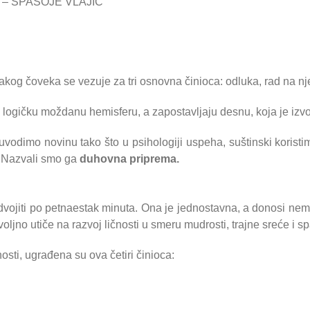
 – SPASOJE VLAJIĆ
kog čoveka se vezuje za tri osnovna činioca: odluka, rad na nj
, logičku moždanu hemisferu, a zapostavljaju desnu, koja je izv
, uvodimo novinu tako što u psihologiji uspeha, suštinski koris
. Nazvali smo ga
duhovna priprema.
dvojiti po petnaestak minuta. Ona je jednostavna, a donosi nemer
ljno utiče na razvoj ličnosti u smeru mudrosti, trajne sreće i s
osti, ugrađena su ova četiri činioca: