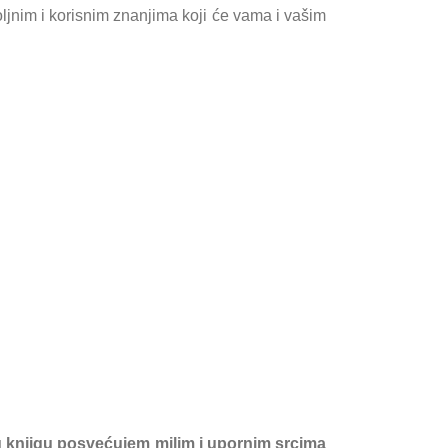
oljnim i korisnim znanjima koji će vama i vašim
vu knjigu posvećujem milim i upornim srcima