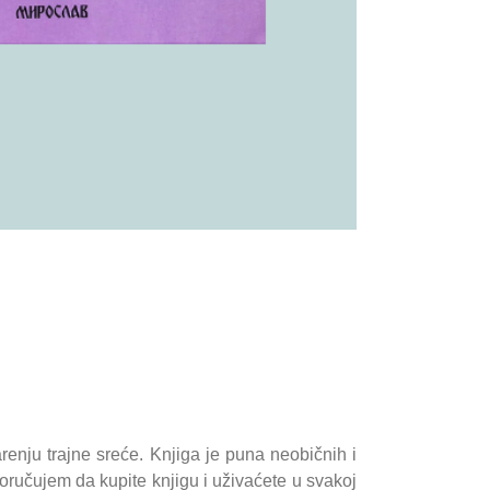
renju trajne sreće. Knjiga je puna neobičnih i
oručujem da kupite knjigu i uživaćete u svakoj