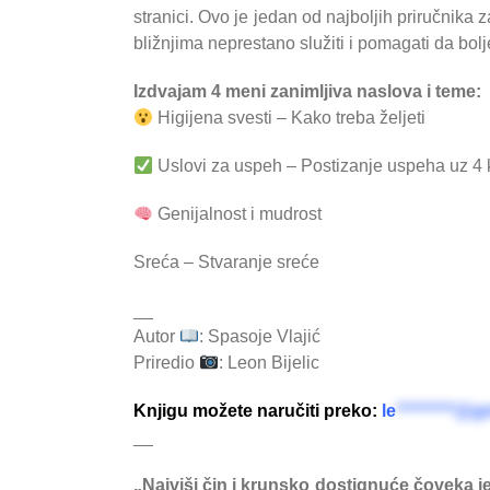
stranici. Ovo je jedan od najboljih priručnika
bližnjima neprestano služiti i pomagati da bolje
Izdvajam 4 meni zanimljiva naslova i teme:
Higijena svesti – Kako treba željeti
Uslovi za uspeh – Postizanje uspeha uz 4
Genijalnost i mudrost
Sreća – Stvaranje sreće
__
Autor
: Spasoje Vlajić
Priredio
: Leon Bijelic
Knjigu možete naručiti preko:
le
*********@g
__
„Najviši čin i krunsko dostignuće čoveka j