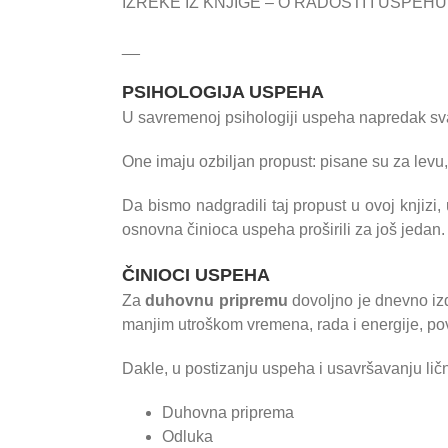
IZREKE IZ KNJIGE – O RADOSTI I USPEHU
__
PSIHOLOGIJA USPEHA
U savremenoj psihologiji uspeha napredak sva
One imaju ozbiljan propust: pisane su za levu
Da bismo nadgradili taj propust u ovoj knjizi
osnovna činioca uspeha proširili za još jedan
ČINIOCI USPEHA
Za
duhovnu pripremu
dovoljno je dnevno iz
manjim utroškom vremena, rada i energije, povo
Dakle, u postizanju uspeha i usavršavanju ličn
Duhovna priprema
Odluka