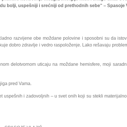
u bolji, uspešniji i srećniji od prethodnih sebe“ – Spasoje V
kladno razvijene obe moždane polovine i sposobni su da istov
likuje dobro zdravlje i vedro raspoloženje. Lako rešavaju prob
jenom delotvornom uticaju na moždane hemisfere, moji saradn
jiga pred Vama.
t uspešnih i zadovoljnih – u svet onih koji su stekli materijalno