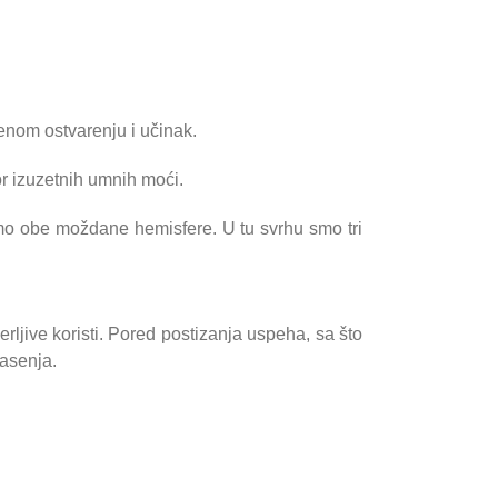
enom ostvarenju i učinak.
or izuzetnih umnih moći.
timo obe moždane hemisfere. U tu svrhu smo tri
ljive koristi. Pored postizanja uspeha, sa što
pasenja.