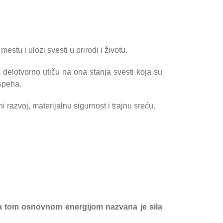
tu i ulozi svesti u prirodi i životu.
 delotvorno utiču na ona stanja svesti koja su
speha.
azvoj, materijalnu sigurnost i trajnu sreću.
vlja tom osnovnom energijom nazvana je sila