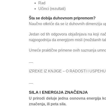
Rad
Učinci (rezultati)
Šta se dobija duhovnom pripremom?
Naučno otkriće da se iz duhovnih dimenzija upr
Jedan od tih odgovora objašnjava na koji nači
najpogodnija da energijom misli (moždanih ta
Umeće praktične primene ovih saznanja umnožav
__
IZREKE IZ KNJIGE – O RADOSTI I USPEHU
__
SILA I ENERGIJA ZNAČENJA
U prirodi deluje jedna osnovna energija ko
značenja, ili peta sila.