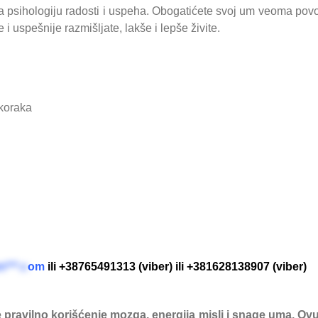
 za psihologiju radosti i uspeha. Obogatićete svoj um veoma pov
 i uspešnije razmišljate, lakše i lepše živite.
 koraka
m***.c
om
ili +38765491313 (viber) ili +381628138907 (viber)
e pravilno korišćenje mozga, energija misli i snage uma. O