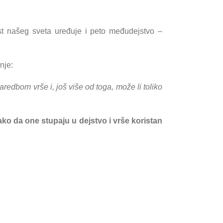
kost našeg sveta uređuje i peto međudejstvo –
nje:
redbom vrše i, još više od toga, može li toliko
ko da one stupaju u dejstvo i vrše koristan