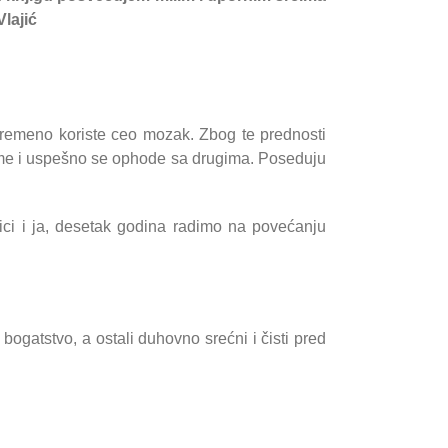
lajić
remeno koriste ceo mozak. Zbog te prednosti
leme i uspešno se ophode sa drugima. Poseduju
ici i ja, desetak godina radimo na povećanju
 bogatstvo, a ostali duhovno srećni i čisti pred