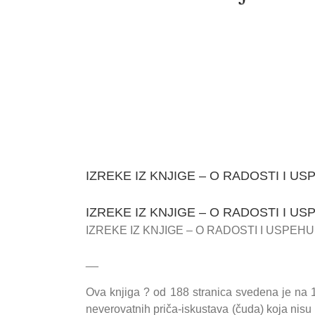
IZREKE IZ KNJIGE – O RADOSTI I US
IZREKE IZ KNJIGE – O RADOSTI I US
IZREKE IZ KNJIGE – O RADOSTI I USPEHU
__
Ova knjiga
?
od 188 stranica svedena je na 10
neverovatnih priča-iskustava (čuda) koja nisu