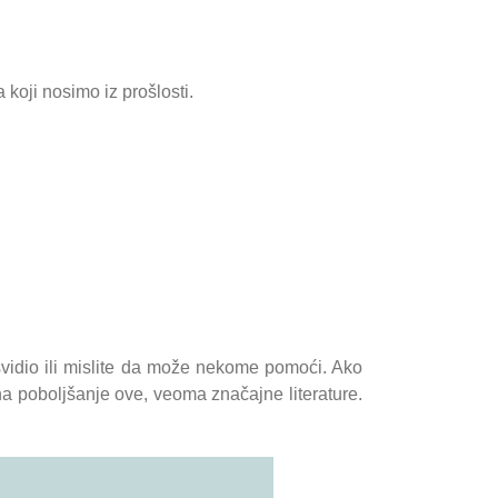
 koji nosimo iz prošlosti.
svidio ili mislite da može nekome pomoći. Ako
 na poboljšanje ove, veoma značajne literature.