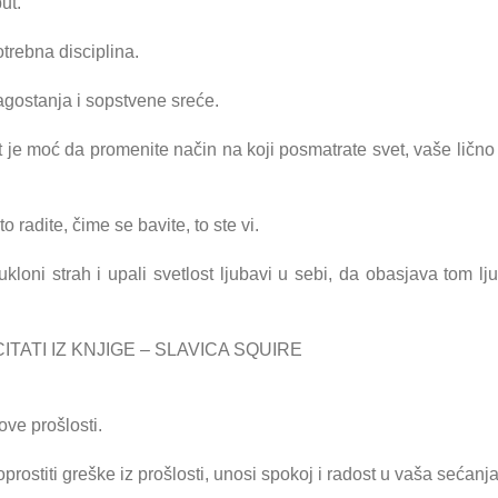
ut.
otrebna disciplina.
lagostanja i sopstvene sreće.
 moć da promenite način na koji posmatrate svet, vaše lično mi
o radite, čime se bavite, to ste vi.
ukloni strah i upali svetlost ljubavi u sebi, da obasjava tom
TATI IZ KNJIGE – SLAVICA SQUIRE
ove prošlosti.
 oprostiti greške iz prošlosti, unosi spokoj i radost u vaša sećanj