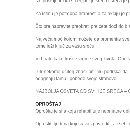
Ne postoji put ka srćei, put je sreća i sreća je p
Za istinu je potrebna hrabrost, a za akciju je p
Što pre napravite preokret, pre ćete doći do b
Najveća moć kojom možete da promenite svet je
tome leži ključ za vašu sreću.
Vi birate kako trošite vreme svog života. Ono št
Biti nekome učitelj znači biti mu podrška da 
odagnaju tamu i pobede svoje strahove.
NAJBOLJA OSVETA OD SVIH JE SREĆA – CI
OPROŠTAJ
Oproštaj je sila koja rehabilituje neprijatne del
Oprostiti ljudima koji su vas povredili, a i sebi