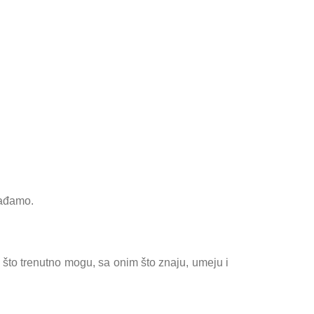
bađamo.
je što trenutno mogu, sa onim što znaju, umeju i