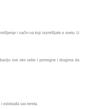
šljenje i način na koji razmišljate o svetu. U
 ljubavlju sve oko sebe i pomogne i drugima da
a i oslobađa vas tereta.