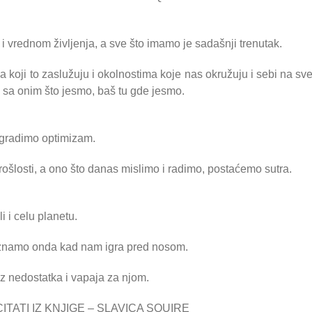
 i vrednom življenja, a sve što imamo je sadašnji trenutak.
oji to zaslužuju i okolnostima koje nas okružuju i sebi na sv
 sa onim što jesmo, baš tu gde jesmo.
 gradimo optimizam.
rošlosti, a ono što danas mislimo i radimo, postaćemo sutra.
i i celu planetu.
poznamo onda kad nam igra pred nosom.
iz nedostatka i vapaja za njom.
TATI IZ KNJIGE – SLAVICA SQUIRE