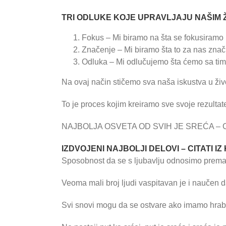
TRI ODLUKE KOJE UPRAVLJAJU NAŠIM 
Fokus – Mi biramo na šta se fokusiramo
Značenje – Mi biramo šta to za nas znač
Odluka – Mi odlučujemo šta ćemo sa tim 
Na ovaj način stičemo sva naša iskustva u živ
To je proces kojim kreiramo sve svoje rezultat
NAJBOLJA OSVETA OD SVIH JE SREĆA – CI
IZDVOJENI NAJBOLJI DELOVI – CITATI IZ
Sposobnost da se s ljubavlju odnosimo prema s
Veoma mali broj ljudi vaspitavan je i naučen 
Svi snovi mogu da se ostvare ako imamo hrabr