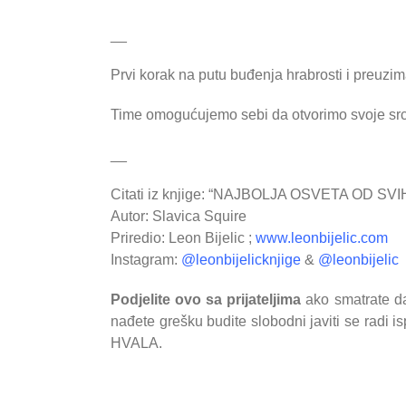
__
Prvi korak na putu buđenja hrabrosti i preuzima
Time omogućujemo sebi da otvorimo svoje srce 
__
Citati iz knjige: “NAJBOLJA OSVETA OD SV
Autor: Slavica Squire
Priredio: Leon Bijelic ;
www.leonbijelic.com
Instagram:
@leonbijelicknjige
&
@leonbijelic
Podjelite ovo sa prijateljima
ako smatrate da
nađete grešku budite slobodni javiti se radi i
HVALA.