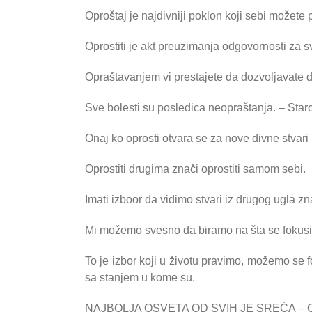
Oproštaj je najdivniji poklon koji sebi možete 
Oprostiti je akt preuzimanja odgovornosti za s
Opraštavanjem vi prestajete da dozvoljavate da 
Sve bolesti su posledica neopraštanja. – Star
Onaj ko oprosti otvara se za nove divne stvari 
Oprostiti drugima znači oprostiti samom sebi.
Imati izboor da vidimo stvari iz drugog ugla z
Mi možemo svesno da biramo na šta se fokusi
To je izbor koji u životu pravimo, možemo se fo
sa stanjem u kome su.
NAJBOLJA OSVETA OD SVIH JE SREĆA – CI