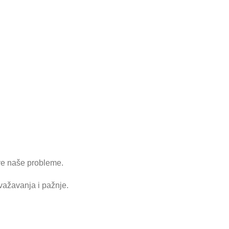
sve naše probleme.
važavanja i pažnje.