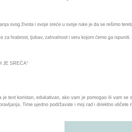
nja svog života i svoje sreće u svoje ruke je da se rešimo tereta
za hrabrost, ljubav, zahvalnost i veru kojom ćemo ga ispuniti.
IH JE SREĆA“
 je text koristan, edukativan, ako vam je pomogao ili vam se 
spravljanja. Time ujedno podržavate i moj rad i direktno utičete