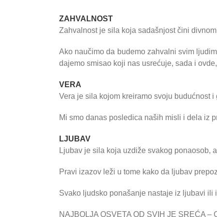
ZAHVALNOST
Zahvalnost je sila koja sadašnjost čini divnom
Ako naučimo da budemo zahvalni svim ljudima k
dajemo smisao koji nas usrećuje, sada i ovde,
VERA
Vera je sila kojom kreiramo svoju budućnost i
Mi smo danas posledica naših misli i dela iz p
LJUBAV
Ljubav je sila koja uzdiže svakog ponaosob, al
Pravi izazov leži u tome kako da ljubav pre
Svako ljudsko ponašanje nastaje iz ljubavi ili 
NAJBOLJA OSVETA OD SVIH JE SREĆA – CI