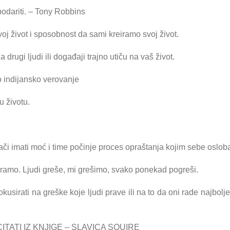
podariti. – Tony Robbins
voj život i sposobnost da sami kreiramo svoj život.
drugi ljudi ili događaji trajno utiču na vaš život.
o indijansko verovanje
u životu.
nači imati moć i time počinje proces opraštanja kojim sebe oslo
ramo. Ljudi greše, mi grešimo, svako ponekad pogreši.
kusirati na greške koje ljudi prave ili na to da oni rade najbol
TATI IZ KNJIGE – SLAVICA SQUIRE