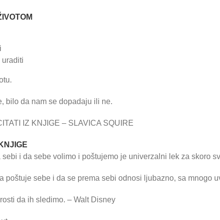
ŽIVOTOM
i
uraditi
otu.
e, bilo da nam se dopadaju ili ne.
TATI IZ KNJIGE – SLAVICA SQUIRE
 KNJIGE
ebi i da sebe volimo i poštujemo je univerzalni lek za skoro 
da poštuje sebe i da se prema sebi odnosi ljubazno, sa mnogo u
osti da ih sledimo. – Walt Disney