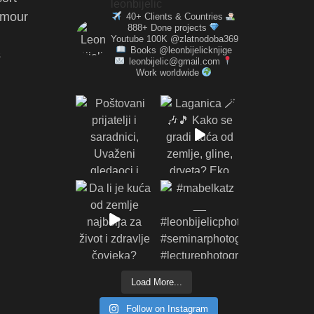
leonbijelic
amour
40+ Clients & Countries
888+ Done projects
Youtube 100K @zlatnodoba369
Books @leonbijelicknjige
s
leonbijelic@gmail.com
Work worldwide
Load More...
Follow on Instagram