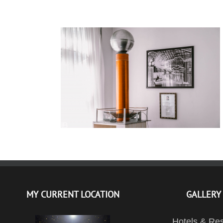
CENTAR ZA ISTRAŽIVANJE NASLEĐA
NIKOLE TESLE – LEON BIJELIC
MY CURRENT LOCATION
GALLERY
Hotels & Res