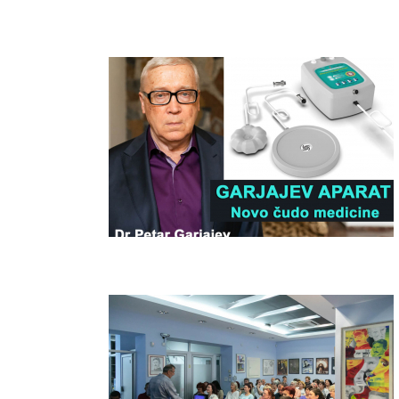
GARJAJEV APARAT – TESLINA MEDICINA
– DR PETAR
SVETOZAR RADIŠIĆ – RATOVE NIJE
MOGUĆE DOBITI – KNJIGA