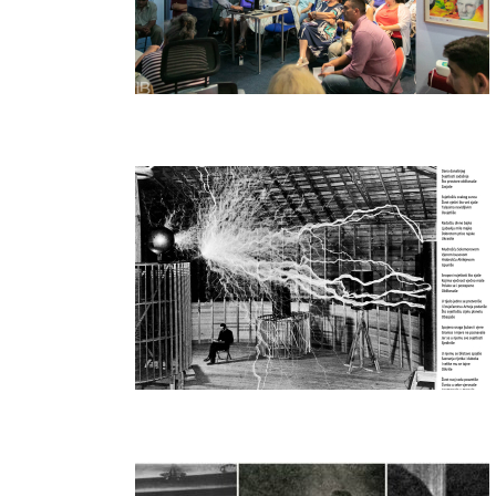
SREĆAN 163. ROĐENDAN – NIKOLA TESLA
– PESMA