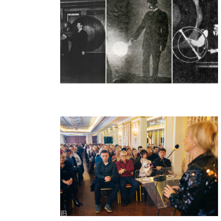
25 VERY OLD AND RARE PHOTOS OF
NIKOLA TESLA
PETAR GARJAJEV – PRESS
CONFERENCE & SEMINAR / BEOGRAD