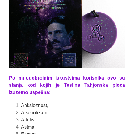
Po mnogobrojnim iskustvima korisnika ovo su
stanja kod kojih je Teslina Tahjonska ploča
izuzetno uspešna:
Anksioznost,
Alkoholizam,
Artritis,
Astma,