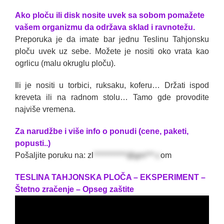
Ako ploču ili disk nosite uvek sa sobom pomažete
vašem organizmu da održava sklad i ravnotežu.
Preporuka je da imate bar jednu Teslinu Tahjonsku
ploču uvek uz sebe. Možete je nositi oko vrata kao
ogrlicu (malu okruglu ploču).
Ili je nositi u torbici, ruksaku, koferu… Držati ispod
kreveta ili na radnom stolu… Tamo gde provodite
najviše vremena.
Za narudžbe i više info o ponudi (cene, paketi,
popusti..)
Pošaljite poruku na:
zl
***********@gm***.c
om
TESLINA TAHJONSKA PLOČA – EKSPERIMENT –
Štetno zračenje – Opseg zaštite