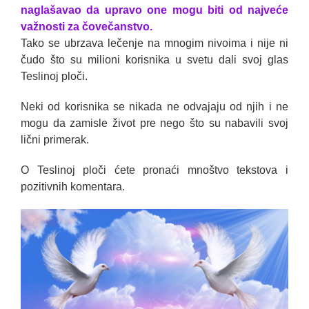
naglašavao da upravo one mogu biti od najveće
važnosti za čovečanstvo.
Tako se ubrzava lečenje na mnogim nivoima i nije ni
čudo što su milioni korisnika u svetu dali svoj glas
Teslinoj ploči.
Neki od korisnika se nikada ne odvajaju od njih i ne
mogu da zamisle život pre nego što su nabavili svoj
lični primerak.
O Teslinoj ploči ćete pronaći mnoštvo tekstova i
pozitivnih komentara.