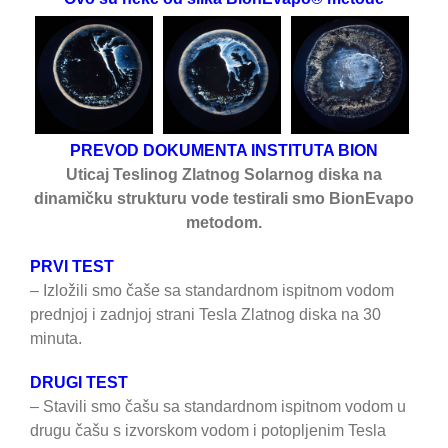
PREVOD DOKUMENTA INSTITUTA BION
Uticaj Teslinog Zlatnog Solarnog diska na
dinamičku strukturu vode testirali smo BionEvapo
metodom.
PRVI TEST
– Izložili smo čaše sa standardnom ispitnom vodom
prednjoj i zadnjoj strani Tesla Zlatnog diska na 30
minuta.
DRUGI TEST
– Stavili smo čašu sa standardnom ispitnom vodom u
drugu čašu s izvorskom vodom i potopljenim Tesla