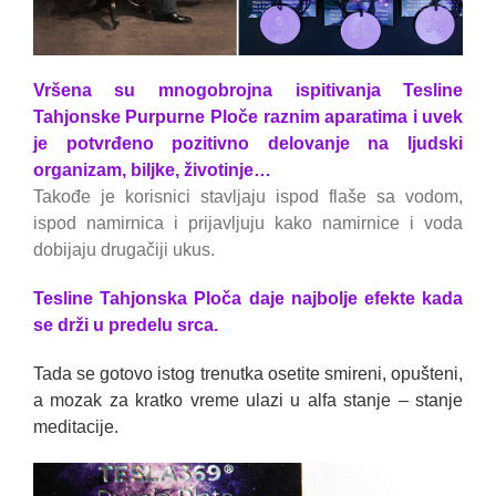
Vršena su mnogobrojna ispitivanja Tesline
Tahjonske Purpurne Ploče raznim aparatima i uvek
je potvrđeno pozitivno delovanje na ljudski
organizam, biljke, životinje…
Takođe je korisnici stavljaju ispod flaše sa vodom,
ispod namirnica i prijavljuju kako namirnice i voda
dobijaju drugačiji ukus.
Tesline Tahjonska Ploča daje najbolje efekte kada
se drži u predelu srca.
Tada se gotovo istog trenutka osetite smireni, opušteni,
a mozak za kratko vreme ulazi u alfa stanje – stanje
meditacije.