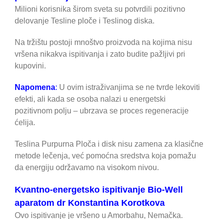
Milioni korisnika širom sveta su potvrdili pozitivno
delovanje Tesline ploče i Teslinog diska.
Na tržištu postoji mnoštvo proizvoda na kojima nisu
vršena nikakva ispitivanja i zato budite pažljivi pri
kupovini.
Napomena
:
U ovim istraživanjima se ne tvrde lekoviti
efekti, ali kada se osoba nalazi u energetski
pozitivnom polju – ubrzava se proces regeneracije
ćelija.
Teslina Purpurna Ploča i disk nisu zamena za klasične
metode lečenja, već pomoćna sredstva koja pomažu
da energiju održavamo na visokom nivou.
Kvantno-energetsko ispitivanje Bio-Well
aparatom dr Konstantina Korotkova
Ovo ispitivanje je vršeno u Amorbahu, Nemačka.