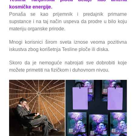
kosmičke energije.
Ponaša se kao prijemnik i predajnik primarne
supstance i na taj način uspeva da prodre u bilo koju
materiju organske prirode.
Mnogi korisnici širom sveta iznose veoma pozitivna
iskustva zbog korišetnja Tesline ploče ili diska.
Skoro da je nemoguće nabrojati sve dobrobiti koje
možete primetiti na fizičkom i duhovnom nivou.