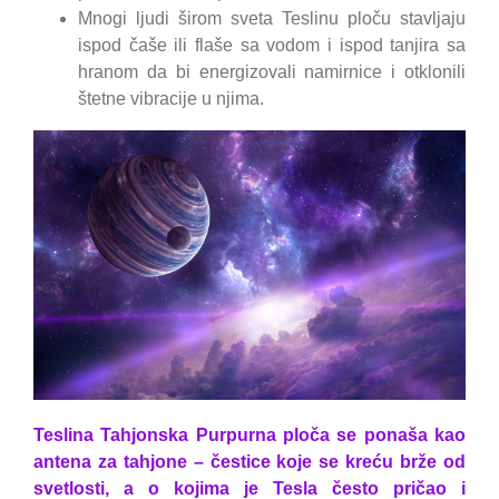
Mnogi ljudi širom sveta Teslinu ploču stavljaju
ispod čaše ili flaše sa vodom i ispod tanjira sa
hranom da bi energizovali namirnice i otklonili
štetne vibracije u njima.
Teslina Tahjonska Purpurna ploča se ponaša kao
antena za tahjone – čestice koje se kreću brže od
svetlosti, a o kojima je Tesla često pričao i