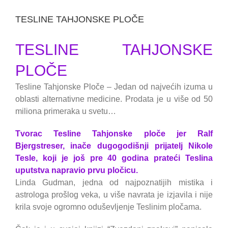
TESLINE TAHJONSKE PLOČE
TESLINE TAHJONSKE
PLOČE
Tesline Tahjonske Ploče – Jedan od najvećih izuma u
oblasti alternativne medicine. Prodata je u više od 50
miliona primeraka u svetu…
Tvorac Tesline Tahjonske ploče jer Ralf
Bjergstreser, inače dugogodišnji prijatelj Nikole
Tesle, koji je još pre 40 godina prateći Teslina
uputstva napravio prvu pločicu.
Linda Gudman, jedna od najpoznatijih mistika i
astrologa prošlog veka, u više navrata je izjavila i nije
krila svoje ogromno oduševljenje Teslinim pločama.