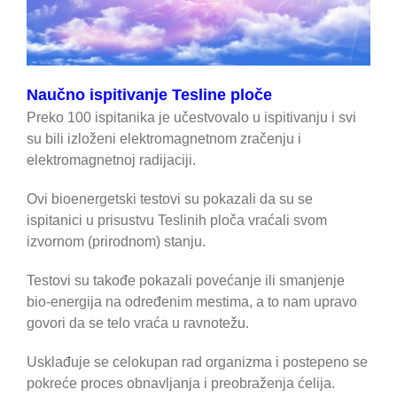
Naučno ispitivanje Tesline ploče
Preko 100 ispitanika je učestvovalo u ispitivanju i svi
su bili izloženi elektromagnetnom zračenju i
elektromagnetnoj radijaciji.
Ovi bioenergetski testovi su pokazali da su se
ispitanici u prisustvu Teslinih ploča vraćali svom
izvornom (prirodnom) stanju.
Testovi su takođe pokazali povećanje ili smanjenje
bio-energija na određenim mestima, a to nam upravo
govori da se telo vraća u ravnotežu.
Usklađuje se celokupan rad organizma i postepeno se
pokreće proces obnavljanja i preobraženja ćelija.