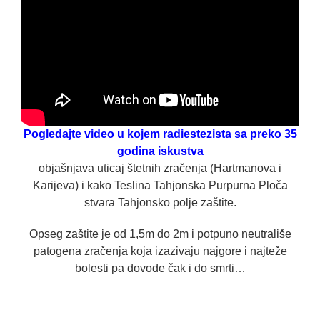
Pogledajte video u kojem radiestezista sa preko 35
godina iskustva
objašnjava uticaj štetnih zračenja (Hartmanova i
Karijeva) i kako Teslina Tahjonska Purpurna Ploča
stvara Tahjonsko polje zaštite.
Opseg zaštite je od 1,5m do 2m i potpuno neutrališe
patogena zračenja koja izazivaju najgore i najteže
bolesti pa dovode čak i do smrti…