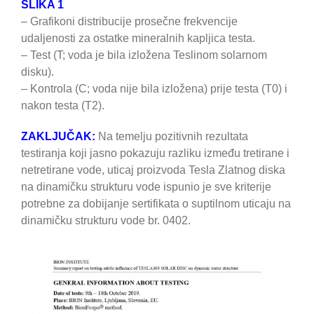
SLIKA 1
– Grafikoni distribucije prosečne frekvencije
udaljenosti za ostatke mineralnih kapljica testa.
– Test (T; voda je bila izložena Teslinom solarnom
disku).
– Kontrola (C; voda nije bila izložena) prije testa (T0) i
nakon testa (T2).
ZAKLJUČAK:
Na temelju pozitivnih rezultata
testiranja koji jasno pokazuju razliku između tretirane i
netretirane vode, uticaj proizvoda Tesla Zlatnog diska
na dinamičku strukturu vode ispunio je sve kriterije
potrebne za dobijanje sertifikata o suptilnom uticaju na
dinamičku strukturu vode br. 0402.