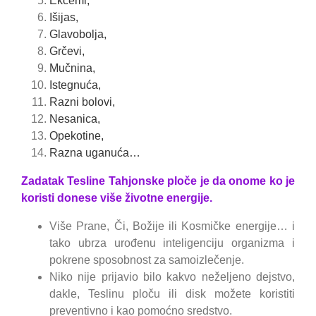
Ekcemi,
Išijas,
Glavobolja,
Grčevi,
Mučnina,
Istegnuća,
Razni bolovi,
Nesanica,
Opekotine,
Razna uganuća…
Zadatak Tesline Tahjonske ploče je da onome ko je
koristi donese više životne energije.
Više Prane, Či, Božije ili Kosmičke energije… i
tako ubrza urođenu inteligenciju organizma i
pokrene sposobnost za samoizlečenje.
Niko nije prijavio bilo kakvo neželjeno dejstvo,
dakle, Teslinu ploču ili disk možete koristiti
preventivno i kao pomoćno sredstvo.