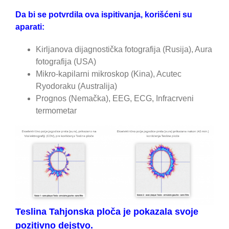
Da bi se potvrdila ova ispitivanja, korišćeni su
aparati:
Kirljanova dijagnostička fotografija (Rusija), Aura
fotografija (USA)
Mikro-kapilarni mikroskop (Kina), Acutec
Ryodoraku (Australija)
Prognos (Nemačka), EEG, ECG, Infracrveni
termometar
Teslina Tahjonska ploča je pokazala svoje
pozitivno dejstvo.