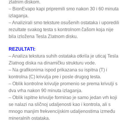
zlatnim diskom.
– BionEvapo kapi pripremili smo nakon 30 i 60 minuta
izlaganja.
– Analizirali smo teksture osušenih ostataka i uporedili
rezultate svakog testa s kontrolnom čašom koja nije
bila izložena Tesla Zlatnom disku.
REZULTATI:
– Analiza tekstura suhih ostataka otkrila je uticaj Tesla
Zlatnog diska na dinamičku strukturu vode.
– Na grafikonima ispod prikazana su ispitna (T) i
kontrolna (C) krivulja pre i posle drugog testa.
– Oblik kontrolne krivulje promenio se prema krivulji s
dva vrha nakon 90 minuta izlaganja.
– Oblik ispitne krivulje formirao je samo jedan vrh koji
se nalazi na sličnoj udaljenosti kao i kontrola, ali s
mnogo manjim frekvencijskim udaljenostima između
mineralnih ostataka.