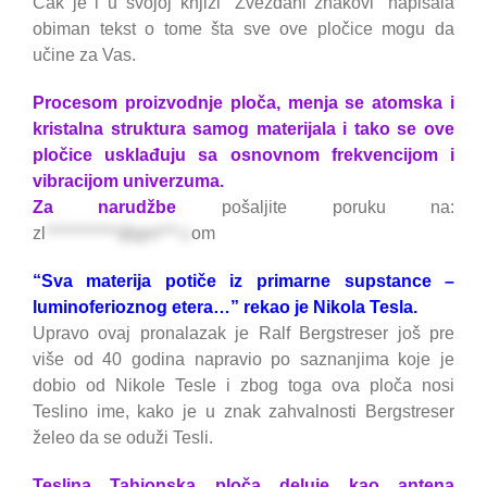
Čak je i u svojoj knjizi “Zvezdani znakovi” napisala
obiman tekst o tome šta sve ove pločice mogu da
učine za Vas.
Procesom proizvodnje ploča, menja se atomska i
kristalna struktura samog materijala i tako se ove
pločice usklađuju sa osnovnom frekvencijom i
vibracijom univerzuma.
Za narudžbe
pošaljite poruku na:
zl
***********@gm***.c
om
“Sva materija potiče iz primarne supstance –
luminoferioznog etera…” rekao je Nikola Tesla.
Upravo ovaj pronalazak je Ralf Bergstreser još pre
više od 40 godina napravio po saznanjima koje je
dobio od Nikole Tesle i zbog toga ova ploča nosi
Teslino ime, kako je u znak zahvalnosti Bergstreser
želeo da se oduži Tesli.
Teslina Tahjonska ploča deluje kao antena