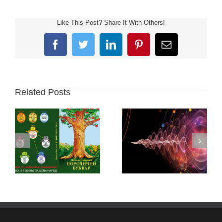
Like This Post? Share It With Others!
Facebook
Twitter
LinkedIn
Pinterest
Email
Related Posts
DR PETAR
PORODIČNI BUKVAR
GARJAJEV MATRICE
MILICA NOVKOVIĆ
– LEKOVITA MUZIKA