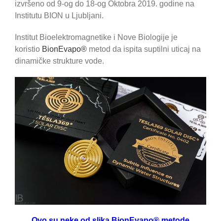
izvršeno od 9-og do 18-og Oktobra 2019. godine na
Institutu BION u Ljubljani.
Institut Bioelektromagnetike i Nove Biologije je
koristio
BionEvapo®
metod da ispita suptilni uticaj na
dinamičke strukture vode.
Ovo su neke od slika BionEvapo
® metode