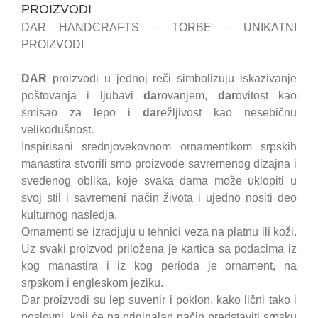
PROIZVODI
DAR HANDCRAFTS – TORBE – UNIKATNI
PROIZVODI
__
DAR
proizvodi u jednoj reči simbolizuju iskazivanje
poštovanja i ljubavi
dar
ovanjem,
dar
ovitost kao
smisao za lepo i
dar
ežljivost kao nesebičnu
velikodušnost.
Inspirisani srednjovekovnom ornamentikom srpskih
manastira stvorili smo proizvode savremenog dizajna i
svedenog oblika, koje svaka dama može uklopiti u
svoj stil i savremeni način života i ujedno nositi deo
kulturnog nasledja.
Ornamenti se izradjuju u tehnici veza na platnu ili koži.
Uz svaki proizvod priložena je kartica sa podacima iz
kog manastira i iz kog perioda je ornament, na
srpskom i engleskom jeziku.
Dar proizvodi su lep suvenir i poklon, kako lični tako i
poslovni, koji će na originalan način predstaviti srpsku