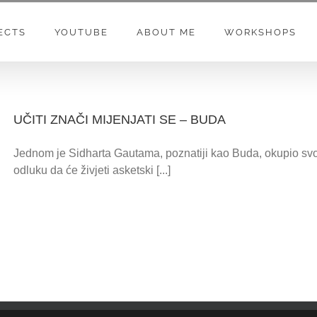
ECTS
YOUTUBE
ABOUT ME
WORKSHOPS
UČITI ZNAČI MIJENJATI SE – BUDA
Jednom je Sidharta Gautama, poznatiji kao Buda, okupio svo
odluku da će živjeti asketski [...]