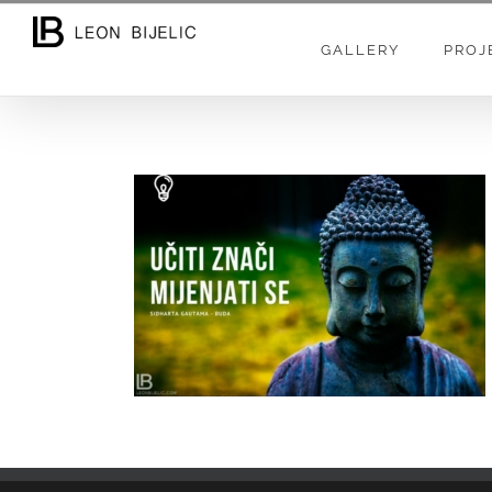
Skip
to
GALLERY
PROJ
content
UČITI ZNAČI MIJENJATI SE – BUDA