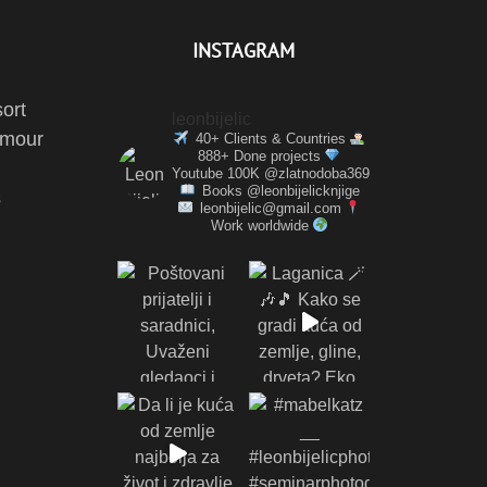
INSTAGRAM
ort
leonbijelic
amour
40+ Clients & Countries
888+ Done projects
Youtube 100K @zlatnodoba369
Books @leonbijelicknjige
s
leonbijelic@gmail.com
Work worldwide