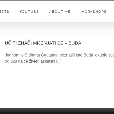
ECTS
YOUTUBE
ABOUT ME
WORKSHOPS
UČITI ZNAČI MIJENJATI SE – BUDA
Jednom je Sidharta Gautama, poznatiji kao Buda, okupio svo
odluku da će živjeti asketski [...]