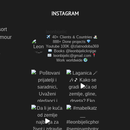
INSTAGRAM
ort
leonbijelic
amour
40+ Clients & Countries
888+ Done projects
Youtube 100K @zlatnodoba369
Books @leonbijelicknjige
s
leonbijelic@gmail.com
Work worldwide