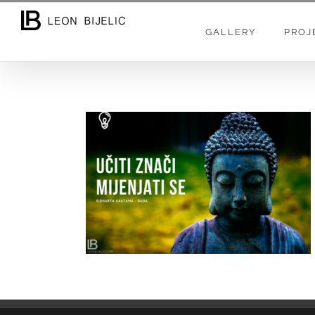
Skip
to
GALLERY
PROJ
content
UČITI ZNAČI MIJENJATI SE – BUDA