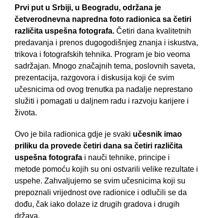
Prvi put u Srbiji, u Beogradu, održana je
četverodnevna napredna foto radionica sa četiri
različita uspešna fotografa.
Četiri dana kvalitetnih
predavanja i prenos dugogodišnjeg znanja i iskustva,
trikova i fotografskih tehnika. Program je bio veoma
sadržajan. Mnogo značajnih tema, poslovnih saveta,
prezentacija, razgovora i diskusija koji će svim
učesnicima od ovog trenutka pa nadalje neprestano
služiti i pomagati u daljnem radu i razvoju karijere i
života.
Ovo je bila radionica gdje je svaki
učesnik imao
priliku da provede četiri dana sa četiri različita
uspešna fotografa
i nauči tehnike, principe i
metode
pomoću kojih su oni ostvarili velike rezultate i
uspehe. Zahvaljujemo se svim učesnicima koji su
prepoznali vrijednost ove radionice i odlučili se da
dođu, čak iako dolaze iz drugih gradova i drugih
država.