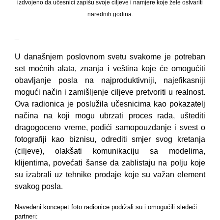
izdvojeno da učesnici zapišu svoje ciljeve i namjere koje žele ostvariti
narednih godina.
_
U današnjem poslovnom svetu svakome je potreban
set moćnih alata, znanja i veština koje će omogućiti
obavljanje posla na najproduktivniji, najefikasniji
mogući način i zamišljenje ciljeve pretvoriti u realnost.
Ova radionica je poslužila učesnicima kao pokazatelj
načina na koji mogu ubrzati proces rada, uštediti
dragogoceno vreme, podići samopouzdanje i svest o
fotografiji kao biznisu, odrediti smjer svog kretanja
(ciljeve), olakšati komunikaciju sa modelima,
klijentima, povećati šanse da zablistaju na polju koje
su izabrali uz tehnike prodaje koje su važan element
svakog posla.
Navedeni koncepet foto radionice podržali su i omogućili sledeći
partneri: