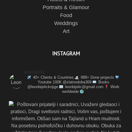
Portraits & Glamour
Food
Weddings
Art
INSTAGRAM
leonbijelic
40+ Clients & Countries
888+ Done projects
Youtube 100K @zlatnodoba369
Books
@leonbijelicknjige
leonbijelic@gmail.com
Work
worldwide