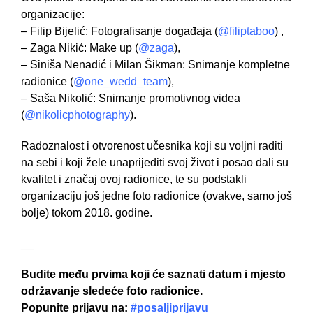
organizacije:
– Filip Bijelić: Fotografisanje događaja (
@filiptaboo
)
,
– Zaga Nikić: Make up (
@zaga
),
– Siniša Nenadić i Milan Šikman: Snimanje kompletne
radionice (
@one_wedd_team
),
– Saša Nikolić: Snimanje promotivnog videa
(
@nikolicphotography
).
Radoznalost i otvorenost učesnika koji su voljni raditi
na sebi i koji žele unaprijediti svoj život i posao dali su
kvalitet i značaj ovoj radionice, te su podstakli
organizaciju još jedne foto radionice (ovakve, samo još
bolje) tokom 2018. godine.
__
Budite među prvima koji će saznati datum i mjesto
održavanje sledeće foto radionice.
Popunite prijavu na:
#posaljiprijavu