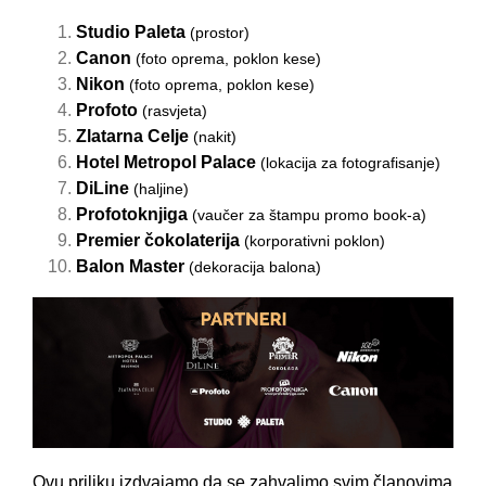
Studio Paleta
(prostor)
Canon
(foto oprema, poklon kese)
Nikon
(foto oprema, poklon kese)
Profoto
(rasvjeta)
Zlatarna Celje
(nakit)
Hotel Metropol Palace
(lokacija za fotografisanje)
DiLine
(haljine)
Profotoknjiga
(vaučer za štampu promo book-a)
Premier čokolaterija
(korporativni poklon)
Balon Master
(dekoracija balona)
Ovu priliku izdvajamo da se zahvalimo svim članovima