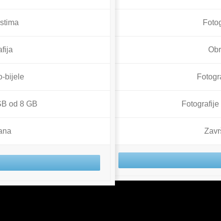
ostima
Fotog
fija
Obr
o-bijele
Fotogra
USB od 8 GB
Fotografij
ana
Zavr