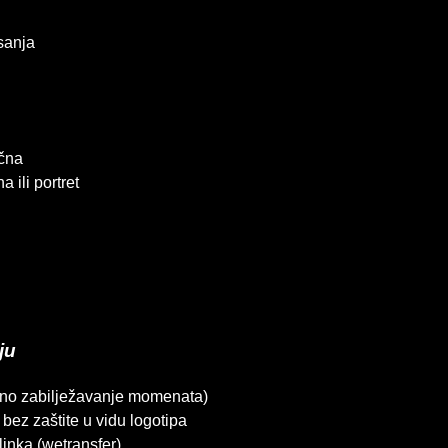
isanja
ična
 ili portret
ju
ntano zabilježavanje momenata)
bez zaštite u vidu logotipa
linka (wetransfer)