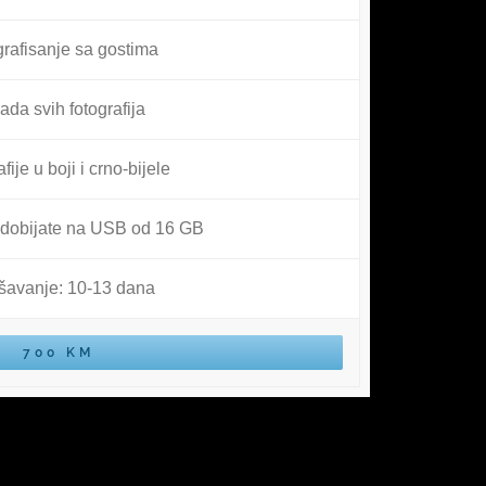
rafisanje sa gostima
ada svih fotografija
fije u boji i crno-bijele
e dobijate na USB od 16 GB
šavanje: 10-13 dana
700 KM