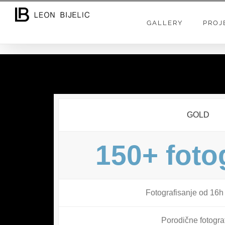
Skip
to
GALLERY
PROJ
content
GOLD
150+ fotog
Fotografisanje od 16h
Porodične fotograf