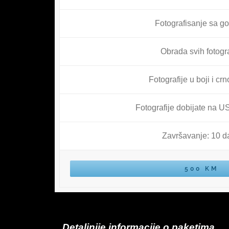
Fotografisanje sa g
Obrada svih fotogra
Fotografije u boji i crn
Fotografije dobijate na 
Završavanje: 10 d
500 KM
Detaljnije informacije o paketima