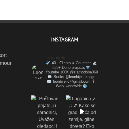
INSTAGRAM
ort
leonbijelic
amour
40+ Clients & Countries
888+ Done projects
Youtube 100K @zlatnodoba369
Books @leonbijelicknjige
s
leonbijelic@gmail.com
Work worldwide