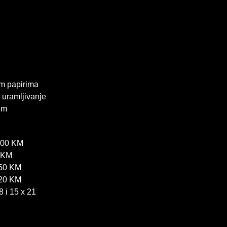
nim papirima
 uramljivanje
 m
5,00 KM
0 KM
150 KM
220 KM
8 i 15 x 21