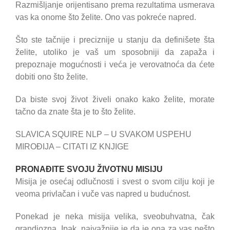
Razmišljanje orijentisano prema rezultatima usmerava
vas ka onome što želite. Ono vas pokreće napred.
Što ste tačnije i preciznije u stanju da definišete šta
želite, utoliko je vaš um sposobniji da zapaža i
prepoznaje mogućnosti i veća je verovatnoća da ćete
dobiti ono što želite.
Da biste svoj život živeli onako kako želite, morate
tačno da znate šta je to što želite.
SLAVICA SQUIRE NLP – U SVAKOM USPEHU
MIROĐIJA – CITATI IZ KNJIGE
PRONAĐITE SVOJU ŽIVOTNU MISIJU
Misija je osećaj odlučnosti i svest o svom cilju koji je
veoma privlačan i vuče vas napred u budućnost.
Ponekad je neka misija velika, sveobuhvatna, čak
grandiozna. Ipak, najvažnije je da je ona za vas nešto