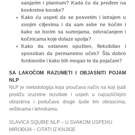
sanjarim i planiram? Kada ću da pređem na
konkretne korake?
Kako ću uspeti da se posvetim i istrajem u
svojim ciljevima i da sam sebe ne kočim i
kako se borim sa sumnjama, odvraćanjem i
kočnicama koje dolaze spolja?
Kako da ostanem opušten, fleksibilan i
sposoban da permanetno učim? Šta dobro
funkioniše i kako bih mogao to da pojačam?
SA LAKOĆOM RAZUMETI I OBJASNITI POJAM
NLP
NLP je metodologija koja proučava način na koji ljudi
postižu izuzetne rezultate i uspeh u najrazličitijim
oblastima i podučava druge ljude tim obrascima,
veštinama i tehnikama.
SLAVICA SQUIRE NLP – U SVAKOM USPEHU
MIROĐIJA – CITATI IZ KNJIGE