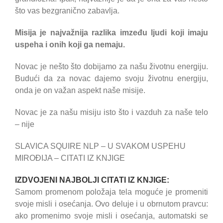
što vas bezgranično zabavlja.
Misija je najvažnija razlika imzeđu ljudi koji imaju
uspeha i onih koji ga nemaju.
Novac je nešto što dobijamo za našu životnu energiju.
Budući da za novac dajemo svoju životnu energiju,
onda je on važan aspekt naše misije.
Novac je za našu misiju isto što i vazduh za naše telo
– nije
SLAVICA SQUIRE NLP – U SVAKOM USPEHU
MIROĐIJA – CITATI IZ KNJIGE
IZDVOJENI NAJBOLJI CITATI IZ KNJIGE:
Samom promenom položaja tela moguće je promeniti
svoje misli i osećanja. Ovo deluje i u obrnutom pravcu:
ako promenimo svoje misli i osećanja, automatski se