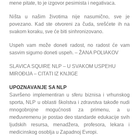
mene pitate, to je izgovor pesimista i negativaca.
Ništa u našim životima nije nasumično, sve je
povezano. Kad ste otvoreni za čuda, srešćete ih na
svakom koraku, sve će biti sinhronizovano.
Uspeh vam može doneti radost, no radost će vam
sasvim sigurno doneti uspeh. – ŽANA POLIAKOV
SLAVICA SQUIRE NLP – U SVAKOM USPEHU
MIROĐIJA – CITATI IZ KNJIGE
UPOZNAVANJE SA NLP
Savršeno implementiran u sferu biznisa i vrhunskog
sporta, NLP u oblasti školstva i zdravstva takođe nudi
mnogobrojne mogućnosti za primenu, a u
međuvremenu je postao deo standarde edukacije svih
ljudskih resursa, menadžera, profesora, lekara i
medicinskog osoblja u Zapadnoj Evropi.