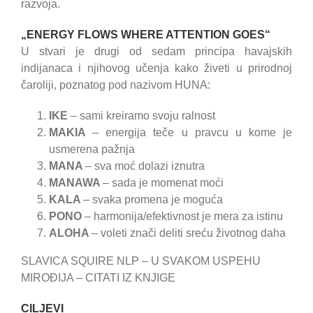
razvoja.
„ENERGY FLOWS WHERE ATTENTION GOES“
U stvari je drugi od sedam principa havajskih
indijanaca i njihovog učenja kako živeti u prirodnoj
čaroliji, poznatog pod nazivom HUNA:
IKE
– sami kreiramo svoju ralnost
MAKIA
– energija teče u pravcu u kome je
usmerena pažnja
MANA
– sva moć dolazi iznutra
MANAWA
– sada je momenat moći
KALA
– svaka promena je moguća
PONO
– harmonija/efektivnost je mera za istinu
ALOHA
– voleti znači deliti sreću životnog daha
SLAVICA SQUIRE NLP – U SVAKOM USPEHU
MIROĐIJA – CITATI IZ KNJIGE
CILJEVI