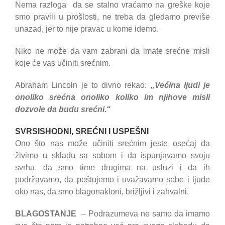
Nema razloga da se stalno vraćamo na greške koje
smo pravili u prošlosti, ne treba da gledamo previše
unazad, jer to nije pravac u kome idemo.
Niko ne može da vam zabrani da imate srećne misli
koje će vas učiniti srećnim.
Abraham Lincoln je to divno rekao:
„Većina ljudi je
onoliko srećna onoliko koliko im njihove misli
dozvole da budu srećni.“
SVRSISHODNI, SREĆNI I USPEŠNI
Ono što nas može učiniti srećnim jeste osećaj da
živimo u skladu sa sobom i da ispunjavamo svoju
svrhu, da smo time drugima na usluzi i da ih
podržavamo, da poštujemo i uvažavamo sebe i ljude
oko nas, da smo blagonakloni, brižljivi i zahvalni.
BLAGOSTANJE
– Podrazumeva ne samo da imamo