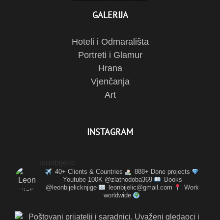
GALERIJA
Hoteli i Odmarališta
Portreti i Glamur
Hrana
Vjenčanja
Art
INSTAGRAM
leonbijelic
40+ Clients & Countries
888+ Done projects
Youtube 100K @zlatnodoba369
Books
@leonbijelicknjige
leonbijelic@gmail.com
Work
worldwide