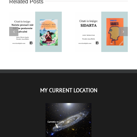
Related Posts
PRONAĆI MIR –
ZAHVALNOST –
SIDARTA – HERMAN
SREĆA – SLAVICA
HESE – CITATI IZ
SQUIRE – CITATI IZ
KNJIGE
KNJIGE
MY CURRENT LOCATION