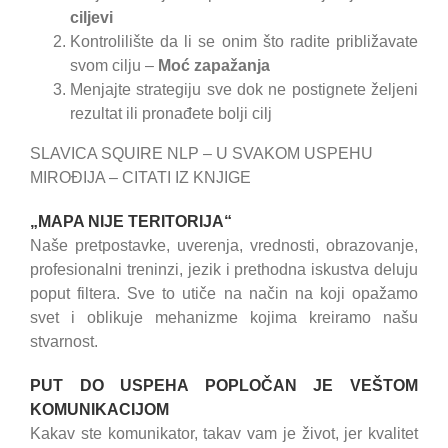
ciljevi
Kontrolilište da li se onim što radite približavate
svom cilju –
Moć zapažanja
Menjajte strategiju sve dok ne postignete željeni
rezultat ili pronađete bolji cilj
SLAVICA SQUIRE NLP – U SVAKOM USPEHU
MIROĐIJA – CITATI IZ KNJIGE
„MAPA NIJE TERITORIJA“
Naše pretpostavke, uverenja, vrednosti, obrazovanje,
profesionalni treninzi, jezik i prethodna iskustva deluju
poput filtera. Sve to utiče na način na koji opažamo
svet i oblikuje mehanizme kojima kreiramo našu
stvarnost.
PUT DO USPEHA POPLOČAN JE VEŠTOM
KOMUNIKACIJOM
Kakav ste komunikator, takav vam je život, jer kvalitet