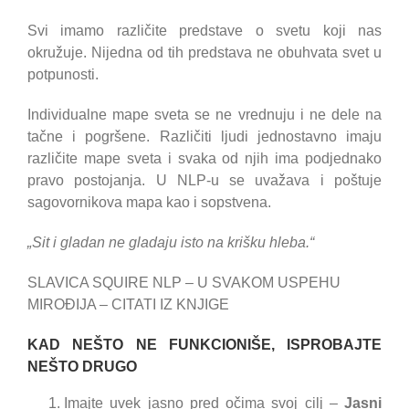
Svi imamo različite predstave o svetu koji nas
okružuje. Nijedna od tih predstava ne obuhvata svet u
potpunosti.
Individualne mape sveta se ne vrednuju i ne dele na
tačne i pogršene. Različiti ljudi jednostavno imaju
različite mape sveta i svaka od njih ima podjednako
pravo postojanja. U NLP-u se uvažava i poštuje
sagovornikova mapa kao i sopstvena.
„Sit i gladan ne gladaju isto na krišku hleba.“
SLAVICA SQUIRE NLP – U SVAKOM USPEHU
MIROĐIJA – CITATI IZ KNJIGE
KAD NEŠTO NE FUNKCIONIŠE, ISPROBAJTE
NEŠTO DRUGO
Imajte uvek jasno pred očima svoj cilj –
Jasni