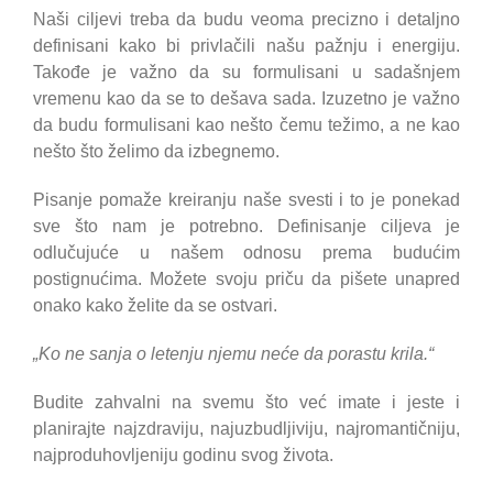
Naši ciljevi treba da budu veoma precizno i detaljno
definisani kako bi privlačili našu pažnju i energiju.
Takođe je važno da su formulisani u sadašnjem
vremenu kao da se to dešava sada. Izuzetno je važno
da budu formulisani kao nešto čemu težimo, a ne kao
nešto što želimo da izbegnemo.
Pisanje pomaže kreiranju naše svesti i to je ponekad
sve što nam je potrebno. Definisanje ciljeva je
odlučujuće u našem odnosu prema budućim
postignućima. Možete svoju priču da pišete unapred
onako kako želite da se ostvari.
„Ko ne sanja o letenju njemu neće da porastu krila.“
Budite zahvalni na svemu što već imate i jeste i
planirajte najzdraviju, najuzbudljiviju, najromantičniju,
najproduhovljeniju godinu svog života.