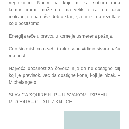
neprekidno. Način na koji mi sa sobom rada
komuniciramo može da ima veliki uticaj na našu
motivaciju i na naše dobro stanje, a time i na rezultate
koje postižemo.
Energija teče u pravcu u kome je usmerena pažnja.
Ono što mislimo o sebi i kako sebe vidimo stvara našu
realnost.
Najveća opasnost za čoveka nije da ne dostigne cilj
koji je previsok, već da dostigne konaj koji je nizak. –
Michelangelo
SLAVICA SQUIRE NLP – U SVAKOM USPEHU
MIROĐIJA – CITATI IZ KNJIGE