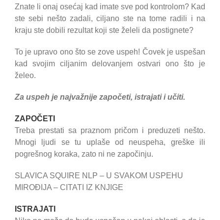
Znate li onaj osećaj kad imate sve pod kontrolom? Kad
ste sebi nešto zadali, ciljano ste na tome radili i na
kraju ste dobili rezultat koji ste želeli da postignete?
To je upravo ono što se zove uspeh! Čovek je uspešan
kad svojim ciljanim delovanjem ostvari ono što je
želeo.
Za uspeh je najvažnije započeti, istrajati i učiti.
ZAPOČETI
Treba prestati sa praznom pričom i preduzeti nešto.
Mnogi ljudi se tu uplaše od neuspeha, greške ili
pogrešnog koraka, zato ni ne započinju.
SLAVICA SQUIRE NLP – U SVAKOM USPEHU
MIROĐIJA – CITATI IZ KNJIGE
ISTRAJATI