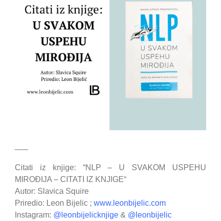
___
Citati iz knjige: “NLP – U SVAKOM USPEHU
MIROĐIJA – CITATI IZ KNJIGE“
Autor: Slavica Squire
Priredio: Leon Bijelic ;
www.leonbijelic.com
Instagram:
@leonbijelicknjige
&
@leonbijelic