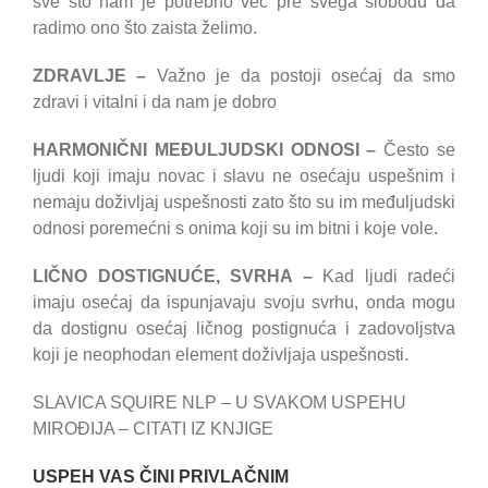
sve što nam je potrebno već pre svega slobodu da
radimo ono što zaista želimo.
ZDRAVLJE –
Važno je da postoji osećaj da smo
zdravi i vitalni i da nam je dobro
HARMONIČNI MEĐULJUDSKI ODNOSI –
Često se
ljudi koji imaju novac i slavu ne osećaju uspešnim i
nemaju doživljaj uspešnosti zato što su im međuljudski
odnosi poremećni s onima koji su im bitni i koje vole.
LIČNO DOSTIGNUĆE, SVRHA –
Kad ljudi radeći
imaju osećaj da ispunjavaju svoju svrhu, onda mogu
da dostignu osećaj ličnog postignuća i zadovoljstva
koji je neophodan element doživljaja uspešnosti.
SLAVICA SQUIRE NLP – U SVAKOM USPEHU
MIROĐIJA – CITATI IZ KNJIGE
USPEH VAS ČINI PRIVLAČNIM