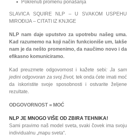
Pokrenuti promenu ponašanja
SLAVICA SQUIRE NLP – U SVAKOM USPEHU
MIROĐIJA – CITATI IZ KNJIGE
NLP nam daje uputstvo za upotrebu našeg uma.
Kad razumemo na koji način funkcioniše um, lakše
nam je da nešto promenimo, da naučimo novo i da
efikasno komuniciramo.
Kad preuzmete odgovornost i kažete sebi
: Ja sam
jedini odgovoran za svoj život,
tek onda ćete imati moć
da iskoristite svoje sposobnosti i ostvarite željene
rezultate.
ODGOVORNOST = MOĆ
NLP JE MNOGO VIŠE OD ZBIRA TEHNIKA!
Sami pravimo naš model sveta, svaki čovek ima svoju
individualnu „mapu sveta“.