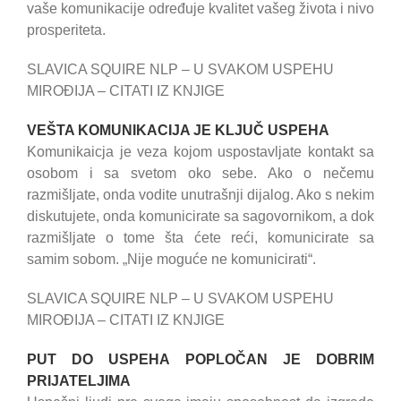
vaše komunikacije određuje kvalitet vašeg života i nivo
prosperiteta.
SLAVICA SQUIRE NLP – U SVAKOM USPEHU
MIROĐIJA – CITATI IZ KNJIGE
VEŠTA KOMUNIKACIJA JE KLJUČ USPEHA
Komunikaicja je veza kojom uspostavljate kontakt sa
osobom i sa svetom oko sebe. Ako o nečemu
razmišljate, onda vodite unutrašnji dijalog. Ako s nekim
diskutujete, onda komunicirate sa sagovornikom, a dok
razmišljate o tome šta ćete reći, komunicirate sa
samim sobom. „Nije moguće ne komunicirati“.
SLAVICA SQUIRE NLP – U SVAKOM USPEHU
MIROĐIJA – CITATI IZ KNJIGE
PUT DO USPEHA POPLOČAN JE DOBRIM
PRIJATELJIMA