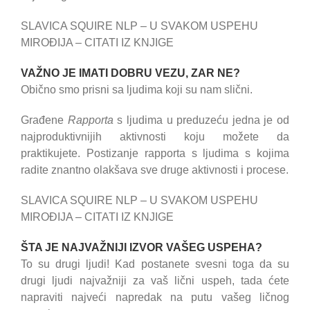
SLAVICA SQUIRE NLP – U SVAKOM USPEHU
MIROĐIJA – CITATI IZ KNJIGE
VAŽNO JE IMATI DOBRU VEZU, ZAR NE?
Obično smo prisni sa ljudima koji su nam slični.
Građene
Rapporta
s ljudima u preduzeću jedna je od
najproduktivnijih aktivnosti koju možete da
praktikujete. Postizanje rapporta s ljudima s kojima
radite znantno olakšava sve druge aktivnosti i procese.
SLAVICA SQUIRE NLP – U SVAKOM USPEHU
MIROĐIJA – CITATI IZ KNJIGE
ŠTA JE NAJVAŽNIJI IZVOR VAŠEG USPEHA?
To su drugi ljudi! Kad postanete svesni toga da su
drugi ljudi najvažniji za vaš lični uspeh, tada ćete
napraviti najveći napredak na putu vašeg ličnog