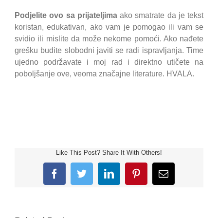
Podjelite ovo sa prijateljima
ako smatrate da je tekst
koristan, edukativan, ako vam je pomogao ili vam se
svidio ili mislite da može nekome pomoći. Ako nađete
grešku budite slobodni javiti se radi ispravljanja. Time
ujedno podržavate i moj rad i direktno utičete na
poboljšanje ove, veoma značajne literature. HVALA.
Like This Post? Share It With Others!
Facebook
Twitter
LinkedIn
Pinterest
Email