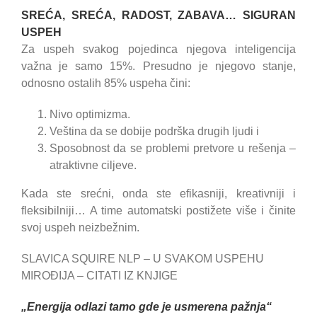
SREĆA, SREĆA, RADOST, ZABAVA… SIGURAN
USPEH
Za uspeh svakog pojedinca njegova inteligencija
važna je samo 15%. Presudno je njegovo stanje,
odnosno ostalih 85% uspeha čini:
Nivo optimizma.
Veština da se dobije podrška drugih ljudi i
Sposobnost da se problemi pretvore u rešenja –
atraktivne ciljeve.
Kada ste srećni, onda ste efikasniji, kreativniji i
fleksibilniji… A time automatski postižete više i činite
svoj uspeh neizbežnim.
SLAVICA SQUIRE NLP – U SVAKOM USPEHU
MIROĐIJA – CITATI IZ KNJIGE
„Energija odlazi tamo gde je usmerena pažnja“