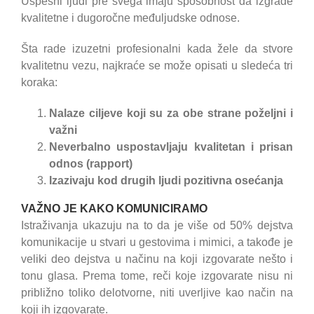
Uspešni ljudi pre svega imaju sposobnost da izgrade
kvalitetne i dugoročne međuljudske odnose.
Šta rade izuzetni profesionalni kada žele da stvore
kvalitetnu vezu, najkraće se može opisati u sledeća tri
koraka:
Nalaze ciljeve koji su za obe strane poželjni i
važni
Neverbalno uspostavljaju kvalitetan i prisan
odnos (rapport)
Izazivaju kod drugih ljudi pozitivna osećanja
VAŽNO JE KAKO KOMUNICIRAMO
Istraživanja ukazuju na to da je više od 50% dejstva
komunikacije u stvari u gestovima i mimici, a takođe je
veliki deo dejstva u načinu na koji izgovarate nešto i
tonu glasa. Prema tome, reči koje izgovarate nisu ni
približno toliko delotvorne, niti uverljive kao način na
koji ih izgovarate.