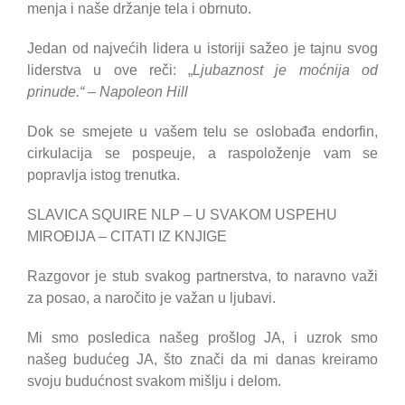
menja i naše držanje tela i obrnuto.
Jedan od najvećih lidera u istoriji sažeo je tajnu svog
liderstva u ove reči: „
Ljubaznost je moćnija od
prinude.“ – Napoleon Hill
Dok se smejete u vašem telu se oslobađa endorfin,
cirkulacija se pospeuje, a raspoloženje vam se
popravlja istog trenutka.
SLAVICA SQUIRE NLP – U SVAKOM USPEHU
MIROĐIJA – CITATI IZ KNJIGE
Razgovor je stub svakog partnerstva, to naravno važi
za posao, a naročito je važan u ljubavi.
Mi smo posledica našeg prošlog JA, i uzrok smo
našeg budućeg JA, što znači da mi danas kreiramo
svoju budućnost svakom mišlju i delom.