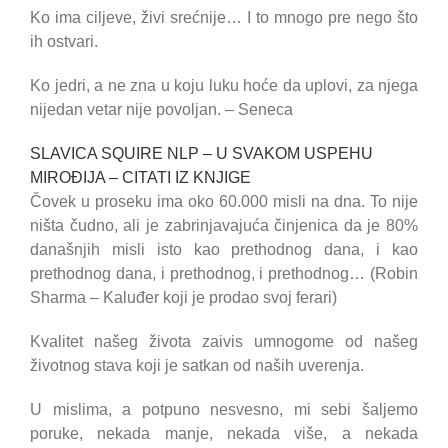
Ko ima ciljeve, živi srećnije… I to mnogo pre nego što
ih ostvari.
Ko jedri, a ne zna u koju luku hoće da uplovi, za njega
nijedan vetar nije povoljan. – Seneca
SLAVICA SQUIRE NLP – U SVAKOM USPEHU
MIROĐIJA – CITATI IZ KNJIGE
Čovek u proseku ima oko 60.000 misli na dna. To nije
ništa čudno, ali je zabrinjavajuća činjenica da je 80%
današnjih misli isto kao prethodnog dana, i kao
prethodnog dana, i prethodnog, i prethodnog… (Robin
Sharma – Kaluđer koji je prodao svoj ferari)
Kvalitet našeg života zaivis umnogome od našeg
životnog stava koji je satkan od naših uverenja.
U mislima, a potpuno nesvesno, mi sebi šaljemo
poruke, nekada manje, nekada više, a nekada