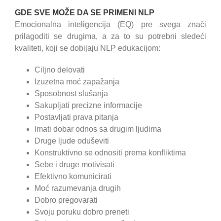
GDE SVE MOŽE DA SE PRIMENI NLP
Emocionalna inteligencija (EQ) pre svega znači
prilagoditi se drugima, a za to su potrebni sledeći
kvaliteti, koji se dobijaju NLP edukacijom:
Ciljno delovati
Izuzetna moć zapažanja
Sposobnost slušanja
Sakupljati precizne informacije
Postavljati prava pitanja
Imati dobar odnos sa drugim ljudima
Druge ljude oduševiti
Konstruktivno se odnositi prema konfliktima
Sebe i druge motivisati
Efektivno komunicirati
Moć razumevanja drugih
Dobro pregovarati
Svoju poruku dobro preneti