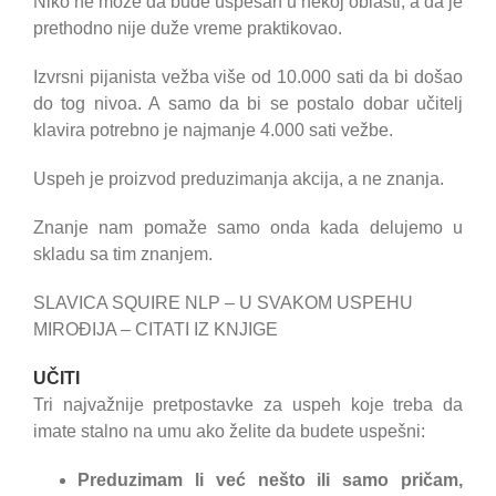
Niko ne može da bude uspešan u nekoj oblasti, a da je
prethodno nije duže vreme praktikovao.
Izvrsni pijanista vežba više od 10.000 sati da bi došao
do tog nivoa. A samo da bi se postalo dobar učitelj
klavira potrebno je najmanje 4.000 sati vežbe.
Uspeh je proizvod preduzimanja akcija, a ne znanja.
Znanje nam pomaže samo onda kada delujemo u
skladu sa tim znanjem.
SLAVICA SQUIRE NLP – U SVAKOM USPEHU
MIROĐIJA – CITATI IZ KNJIGE
UČITI
Tri najvažnije pretpostavke za uspeh koje treba da
imate stalno na umu ako želite da budete uspešni:
Preduzimam li već nešto ili samo pričam,