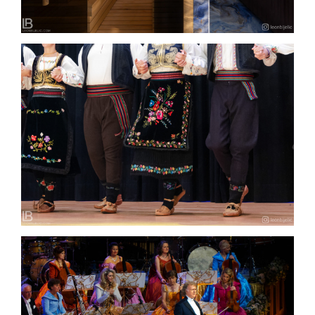
FOLKLOR I NARODNE IGRE – SRPSKO KULURNO
UMETNIČKO DRUŠTVO “SVETI SAVA” – ZUG – Foto
Video