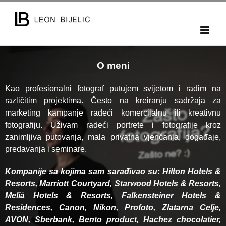
Skip
to
content
O meni
Kao profesionalni fotograf putujem svijetom i radim na
različitim projektima. Često na kreiranju sadržaja za
marketing kampanje radeći komercijalnu ili kreativnu
fotografiju. Uživam radeći portrete i fotografije kroz
zanimljiva putovanja, mala privatna vjenčanja, događaje,
predavanja i seminare.
Kompanije sa kojima sam sarađivao su: Hilton Hotels &
Resorts, Marriott Courtyard, Starwood Hotels & Resorts,
Meliā Hotels & Resorts, Falkensteiner Hotels &
Residences, Canon, Nikon, Profoto, Zlatarna Celje,
AVON, Sberbank, Bento product, Hachez chocolatier,