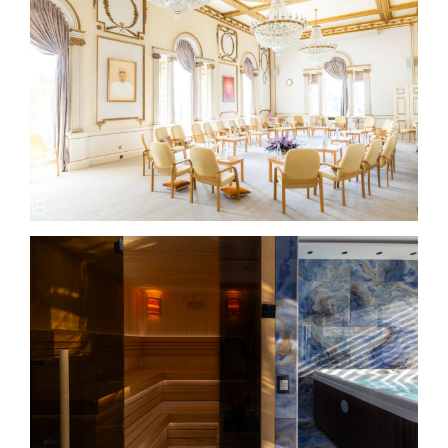
BRAHMA KUMARIS – Global Retreat Center – London –
UK
HARMONIJA RESORT AND VIP SPA IN SERBIA –
Photo by Leon Bijelić