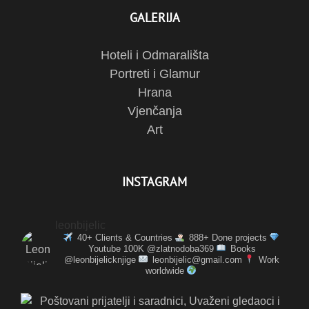
GALERIJA
Hoteli i Odmarališta
Portreti i Glamur
Hrana
Vjenčanja
Art
INSTAGRAM
leonbijelic
40+ Clients & Countries
888+ Done projects
Youtube 100K @zlatnodoba369
Books
@leonbijelicknjige
leonbijelic@gmail.com
Work
worldwide