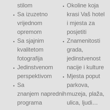
stilom
Okoline koja
Sa izuzetno
krasi Vaš hotel
vrijednom
i mjesta za
opremom
posjetiti
Sa sjajnim
Znamenitosti
kvalitetom
grada,
fotografija
jedinstvenost
Jedinstvenom
nacije i kulture
perspektivom
Mjesta poput
Sa
parkova,
znanjem naprednih
muzeja, plaža,
programa
ulica, ljudi…