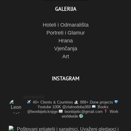
GALERIJA
Hoteli i Odmarališta
Portreti i Glamur
Hrana
Vjenčanja
Art
INSTAGRAM
leonbijelic
40+ Clients & Countries
888+ Done projects
Youtube 100K @zlatnodoba369
Books
@leonbijelicknjige
leonbijelic@gmail.com
Work
worldwide