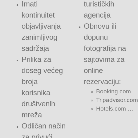
Imati
turističkih
kontinuitet
agencija
objavljivanja
Obnovu ili
zanimljivog
dopunu
sadržaja
fotografija na
Prilika za
sajtovima za
doseg većeg
online
broja
rezervaciju:
Booking.com
korisnika
Tripadvisor.com
društvenih
Hotels.com …
mreža
Odličan način
za privući