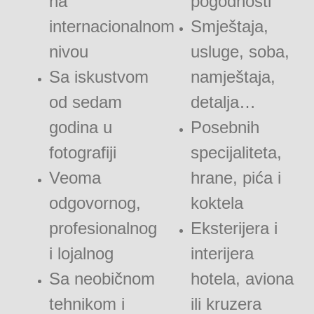
na
pogodnosti
internacionalnom
Smještaja,
nivou
usluge, soba,
Sa iskustvom
namještaja,
od sedam
detalja…
godina u
Posebnih
fotografiji
specijaliteta,
Veoma
hrane, pića i
odgovornog,
koktela
profesionalnog
Eksterijera i
i lojalnog
interijera
Sa neobičnom
hotela, aviona
tehnikom i
ili kruzera