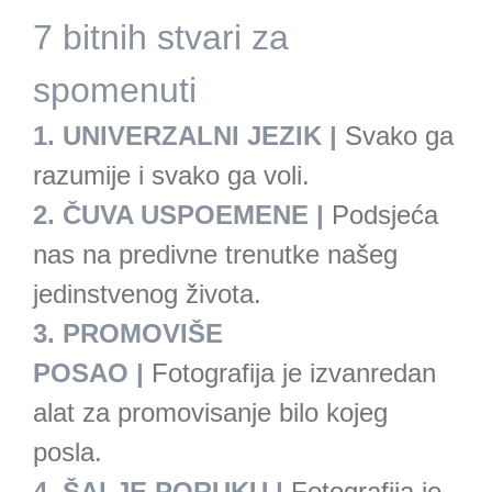
7 bitnih stvari za
spomenuti
1. UNIVERZALNI JEZIK
|
Svako ga
razumije i svako ga voli.
2.
ČUVA USPOEMENE |
Podsjeća
nas na predivne trenutke našeg
jedinstvenog života.
3. PROMOVIŠE
POSAO
|
Fotografija je izvanredan
alat za promovisanje bilo kojeg
posla.
4.
ŠALJE PORUKU |
Fotografija je