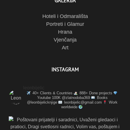
GALERIJA
Hoteli i Odmarališta
Portreti i Glamur
Hrana
Vjenčanja
Art
INSTAGRAM
leonbijelic
40+ Clients & Countries
888+ Done projects
Youtube 100K @zlatnodoba369
Books
@leonbijelicknjige
leonbijelic@gmail.com
Work
worldwide