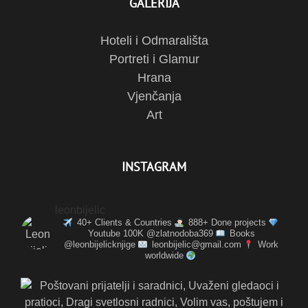
GALERIJA
Hoteli i Odmarališta
Portreti i Glamur
Hrana
Vjenčanja
Art
INSTAGRAM
leonbijelic
40+ Clients & Countries
888+ Done projects
Youtube 100K @zlatnodoba369
Books
@leonbijelicknjige
leonbijelic@gmail.com
Work
worldwide