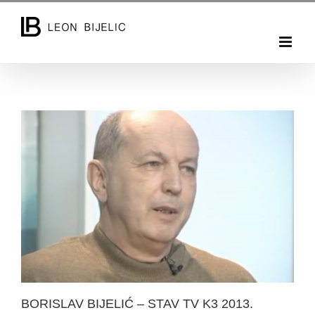
Skip
to
content
BORISLAV BIJELIĆ – STAV TV K3 2013.
BORISLAV BIJELIĆ – STAV TV K3 2013.