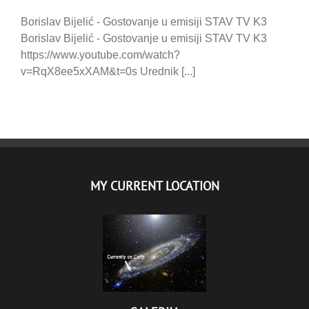
Borislav Bijelić - Gostovanje u emisiji STAV TV K3
Borislav Bijelić - Gostovanje u emisiji STAV TV K3
https://www.youtube.com/watch?
v=RqX8ee5xXAM&t=0s Urednik [...]
MY CURRENT LOCATION