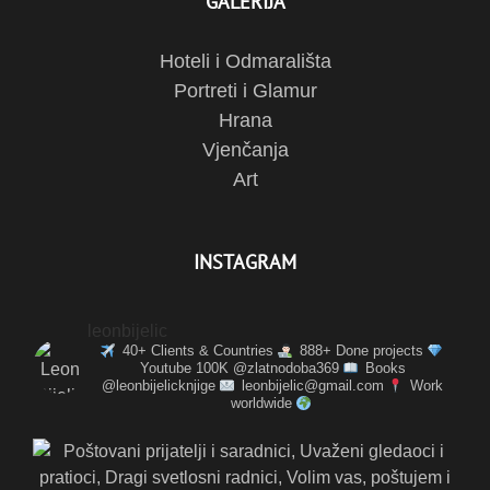
GALERIJA
Hoteli i Odmarališta
Portreti i Glamur
Hrana
Vjenčanja
Art
INSTAGRAM
leonbijelic
40+ Clients & Countries
888+ Done projects
Youtube 100K @zlatnodoba369
Books
@leonbijelicknjige
leonbijelic@gmail.com
Work
worldwide