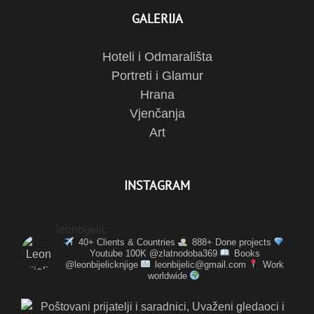
GALERIJA
Hoteli i Odmarališta
Portreti i Glamur
Hrana
Vjenčanja
Art
INSTAGRAM
leonbijelic
40+ Clients & Countries
888+ Done projects
Youtube 100K @zlatnodoba369
Books
@leonbijelicknjige
leonbijelic@gmail.com
Work
worldwide