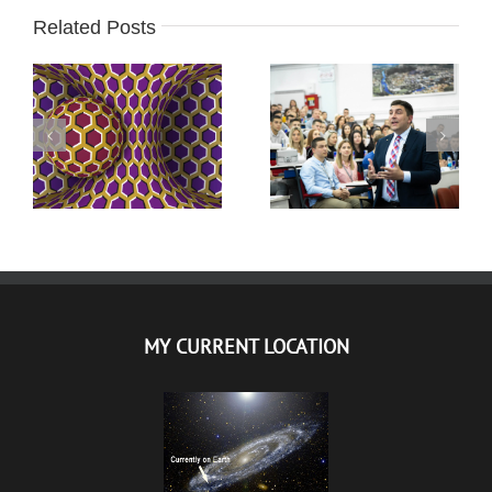
Related Posts
MILOS STEVANOVIC
AMAZING AND
– ADVOKAT –
GREAT OPTICAL
PREDAVANJE /
ILLUSION ARTWORK
BIJELJINA
MY CURRENT LOCATION