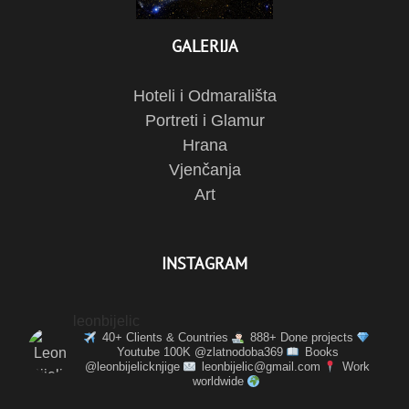
GALERIJA
Hoteli i Odmarališta
Portreti i Glamur
Hrana
Vjenčanja
Art
INSTAGRAM
leonbijelic
40+ Clients & Countries
888+ Done projects
Youtube 100K @zlatnodoba369
Books
@leonbijelicknjige
leonbijelic@gmail.com
Work
worldwide