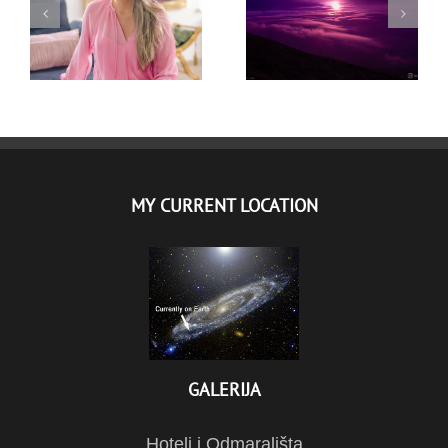
NOĆNI USPON –
LEPA – PHOTO
KRATKODNEVNICA –
SESSION
21.12.2020.
MY CURRENT LOCATION
GALERIJA
Hoteli i Odmarališta