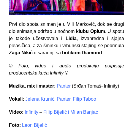
Prvi dio spota sniman je u Vili Marković, dok se drugi
dio snimanja održao u noćnom
klubu Opium
. U spotu
je takođe učestvovala i
Lidia
, izvanredna i sjajna
pleasičica, a za šminku i vrhunski stajling se pobrinula
Zaga Nikić
u saradnji sa
butikom Diamond
.
© Foto, video i audio produkciju potpisuje
producentska kuća Infinity ©
Muzika, mix i master:
Panter
(Srđan Tomaš- Infinity)
Vokali:
Jelena Krunić
,
Panter
,
Filip Taboo
Video:
Infinity
–
Filip Bijelić
i
Milan Banjac
Foto:
Leon Bijelić