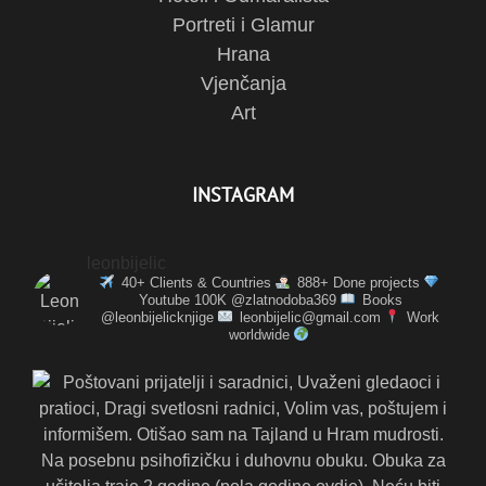
Portreti i Glamur
Hrana
Vjenčanja
Art
INSTAGRAM
leonbijelic
40+ Clients & Countries
888+ Done projects
Youtube 100K @zlatnodoba369
Books
@leonbijelicknjige
leonbijelic@gmail.com
Work
worldwide