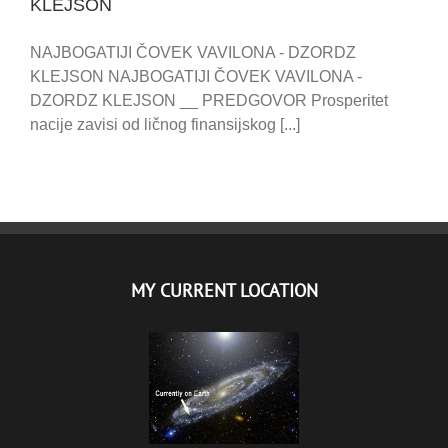
KLEJSON
NAJBOGATIJI ČOVEK VAVILONA - DZORDZ
KLEJSON NAJBOGATIJI ČOVEK VAVILONA -
DZORDZ KLEJSON __ PREDGOVOR Prosperitet
nacije zavisi od ličnog finansijskog [...]
MY CURRENT LOCATION