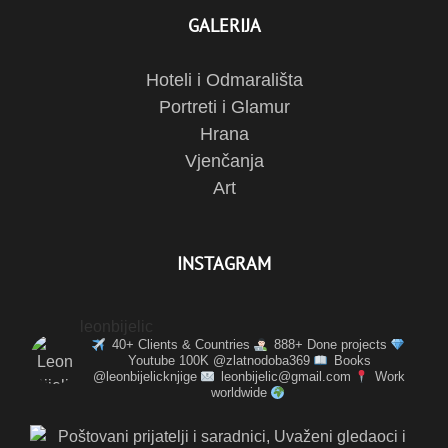
GALERIJA
Hoteli i Odmarališta
Portreti i Glamur
Hrana
Vjenčanja
Art
INSTAGRAM
leonbijelic
40+ Clients & Countries
888+ Done projects
Youtube 100K @zlatnodoba369
Books
@leonbijelicknjige
leonbijelic@gmail.com
Work
worldwide