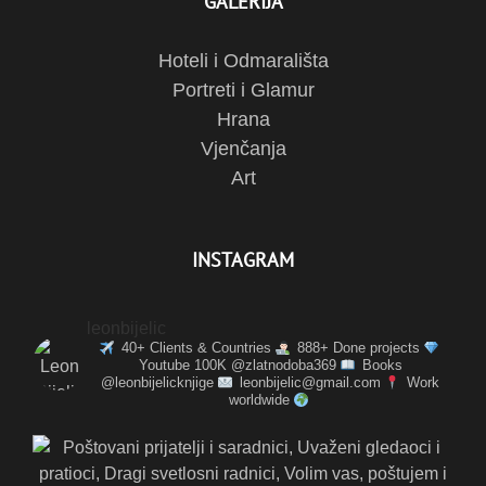
GALERIJA
Hoteli i Odmarališta
Portreti i Glamur
Hrana
Vjenčanja
Art
INSTAGRAM
leonbijelic
40+ Clients & Countries
888+ Done projects
Youtube 100K @zlatnodoba369
Books
@leonbijelicknjige
leonbijelic@gmail.com
Work
worldwide