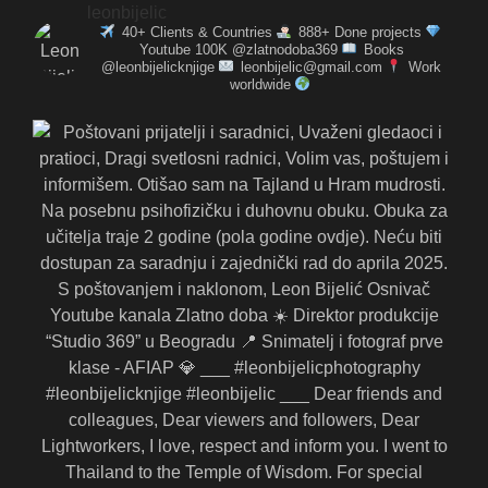
leonbijelic
40+ Clients & Countries
888+ Done projects
Youtube 100K @zlatnodoba369
Books
@leonbijelicknjige
leonbijelic@gmail.com
Work
worldwide