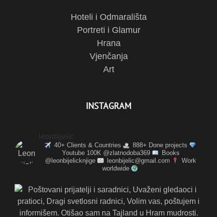
Hoteli i Odmarališta
Portreti i Glamur
Hrana
Vjenčanja
Art
INSTAGRAM
leonbijelic
40+ Clients & Countries
888+ Done projects
Youtube 100K @zlatnodoba369
Books
@leonbijelicknjige
leonbijelic@gmail.com
Work
worldwide