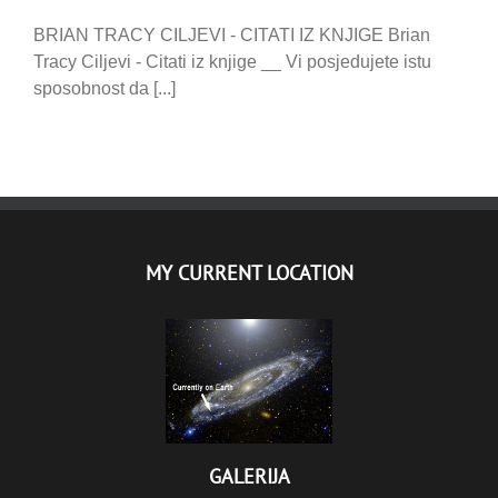
BRIAN TRACY CILJEVI - CITATI IZ KNJIGE Brian
Tracy Ciljevi - Citati iz knjige __ Vi posjedujete istu
sposobnost da [...]
MY CURRENT LOCATION
GALERIJA