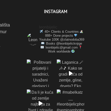
INSTAGRAM
ališta
leonbijelic
amur
40+ Clients & Countries
888+ Done projects
Youtube 100K @zlatnodoba369
Books @leonbijelicknjige
a
leonbijelic@gmail.com
Work worldwide