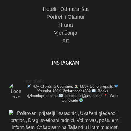
Hoteli i Odmarališta
Portreti i Glamur
Hrana
Vjenčanja
Art
INSTAGRAM
leonbijelic
40+ Clients & Countries
888+ Done projects
Youtube 100K @zlatnodoba369
Books
@leonbijelicknjige
leonbijelic@gmail.com
Work
worldwide