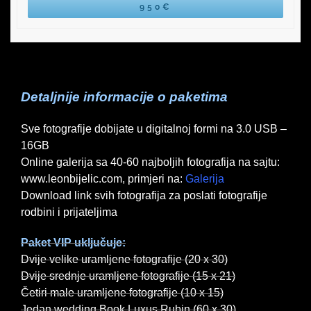
950€
Detaljnije informacije o paketima
Sve fotografije dobijate u digitalnoj formi na 3.0 USB –
16GB
Online galerija sa 40-60 najboljih fotografija na sajtu:
www.leonbijelic.com, primjeri na:
Galerija
Download link svih fotografija za poslati fotografije
rodbini i prijateljima
Paket VIP uključuje:
Dvije velike uramljene fotografije (20 x 30)
Dvije srednje uramljene fotografije (15 x 21)
Četiri male uramljene fotografije (10 x 15)
Jedan wedding Book Luxus Rubin (60 x 30)