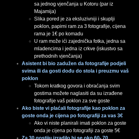
sa jednog vjenčanja u Kotoru (par iz
Majamija)
Slika pored je za eksluzivniji i skuplji
poklon, papirni ram za 3 fotografije, cijena
rama je 1€ po komadu
U ram može ići zajednička fotka, jedna sa
mladencima i jedna iz crkve (iskustvo sa
prethodnih vjenčanja)
Asistent bi bio zadužen da fotografije podjeli
svima ili da gosti dođu do stola i preuzmu vaš
poklon
Tokom kratkog govora i obraćanja svim
gostima možete naglasiti da su izrađene
fotografije vaš poklon za sve goste
Ako biste vi plaćali fotografije kao poklon za
goste onda je cijena po fotografiji za vas 3€
Ako vi niste planirali imati poklon za goste
onda je cijena po fotografiji za goste 5€
Za 30 gostiju izradilo bi se oko 60- 7
0