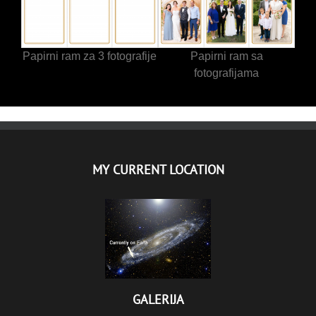
Papirni ram za 3 fotografije
Papirni ram sa
fotografijama
MY CURRENT LOCATION
GALERIJA