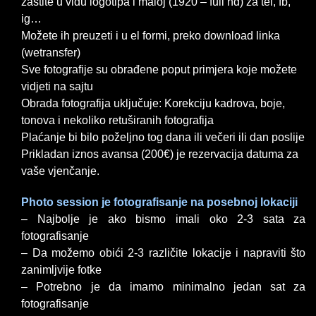
zaštite u vidu logotipa i maloj (1920 – full hd) za tel, fb,
ig…
Možete ih preuzeti i u el formi, preko download linka
(wetransfer)
Sve fotografije su obrađene poput primjera koje možete
vidjeti na sajtu
Obrada fotografija uključuje: Korekciju kadrova, boje,
tonova i nekoliko retuširanih fotografija
Plaćanje bi bilo poželjno tog dana ili večeri ili dan poslije
Prikladan iznos avansa (200€) je rezervacija datuma za
vaše vjenčanje.
Photo session je fotografisanje na posebnoj lokaciji
– Najbolje je ako bismo imali oko 2-3 sata za
fotografisanje
– Da možemo obići 2-3 različite lokacije i napraviti što
zanimljvije fotke
– Potrebno je da imamo minimalno jedan sat za
fotografisanje