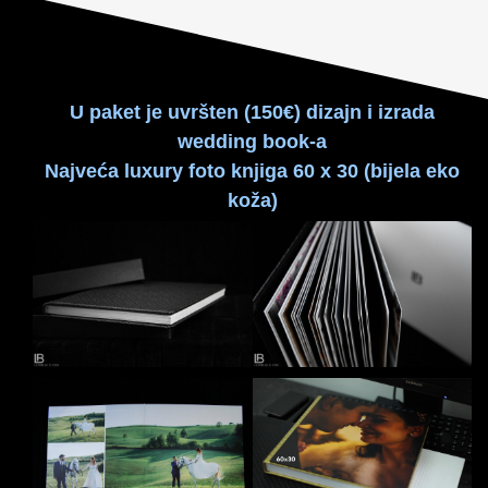
U paket je uvršten (150€) dizajn i izrada
wedding book-a
Najveća luxury foto knjiga 60 x 30 (bijela eko
koža)