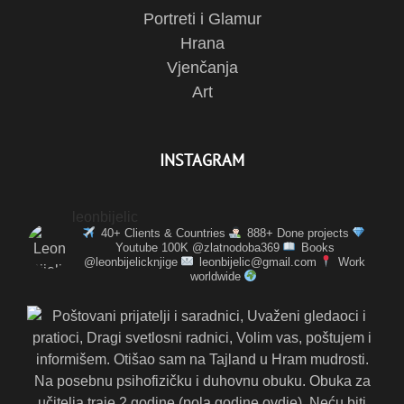
Portreti i Glamur
Hrana
Vjenčanja
Art
INSTAGRAM
leonbijelic
40+ Clients & Countries
888+ Done projects
Youtube 100K @zlatnodoba369
Books
@leonbijelicknjige
leonbijelic@gmail.com
Work
worldwide