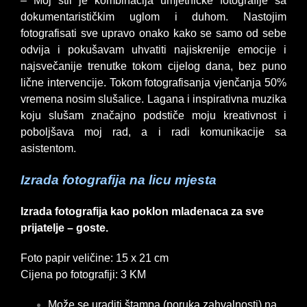
– Moj stil je kombinacija umjetničke fotografije sa
dokumentarističkim uglom i duhom. Nastojim
fotografisati sve upravo onako kako se samo od sebe
odvija i pokušavam uhvatiti najiskrenije emocije i
najsvečanije trenutke tokom cijelog dana, bez puno
lične intervencije. Tokom fotografisanja vjenčanja 50%
vremena nosim slušalice. Lagana i inspirativna muzika
koju slušam značajno podstiče moju kreativnost i
poboljšava moj rad, a i radi komunikacije sa
asistentom.
Izrada fotografija na licu mjesta
I
zrada fotografija kao poklon mladenaca za sve
prijatelje – goste.
Foto papir veličine: 15 x 21 cm
Cijena po fotografiji: 3 KM
Može se uraditi štampa (poruka zahvalnosti) na