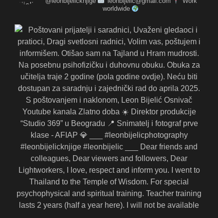
@leonbijelicknjige
leonbijelic@gmail.com
Work
worldwide