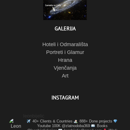
GALERIJA
Hoteli i Odmarališta
Portreti i Glamur
Hrana
Vjenčanja
Art
INSTAGRAM
leonbijelic
40+ Clients & Countries
888+ Done projects
Youtube 100K @zlatnodoba369
Books