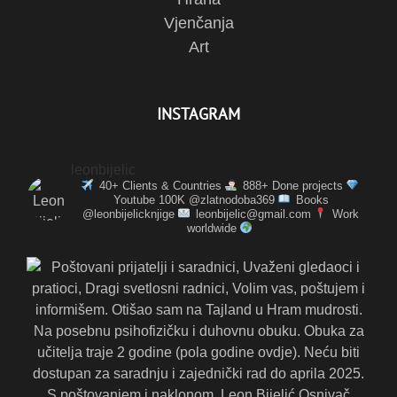
Vjenčanja
Art
INSTAGRAM
leonbijelic
40+ Clients & Countries
888+ Done projects
Youtube 100K @zlatnodoba369
Books
@leonbijelicknjige
leonbijelic@gmail.com
Work
worldwide