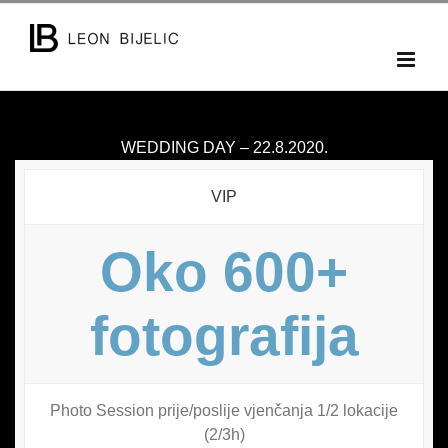
Skip
to
content
WEDDING DAY – 22.8.2020.
VIP
Oko 600+
fotografija
Photo Session prije/poslije vjenčanja 1/2 lokacije
(2/3h)