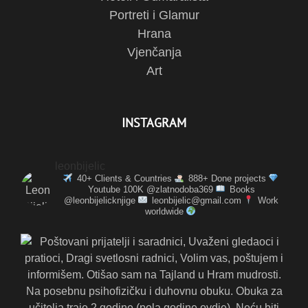
Portreti i Glamur
Hrana
Vjenčanja
Art
INSTAGRAM
leonbijelic
40+ Clients & Countries
888+ Done projects
Youtube 100K @zlatnodoba369
Books
@leonbijelicknjige
leonbijelic@gmail.com
Work
worldwide