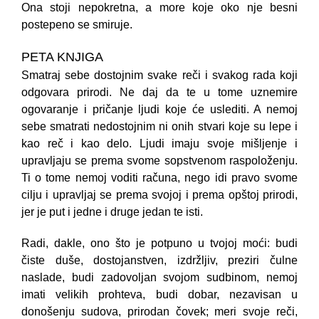
Ona stoji nepokretna, a more koje oko nje besni
postepeno se smiruje.
PETA KNJIGA
Smatraj sebe dostojnim svake reči i svakog rada koji
odgovara prirodi. Ne daj da te u tome uznemire
ogovaranje i pričanje ljudi koje će uslediti. A nemoj
sebe smatrati nedostojnim ni onih stvari koje su lepe i
kao reč i kao delo. Ljudi imaju svoje mišljenje i
upravljaju se prema svome sopstvenom raspoloženju.
Ti o tome nemoj voditi računa, nego idi pravo svome
cilju i upravljaj se prema svojoj i prema opštoj prirodi,
jer je put i jedne i druge jedan te isti.
Radi, dakle, ono što je potpuno u tvojoj moći: budi
čiste duše, dostojanstven, izdržljiv, preziri čulne
naslade, budi zadovoljan svojom sudbinom, nemoj
imati velikih prohteva, budi dobar, nezavisan u
donošenju sudova, prirodan čovek; meri svoje reči,