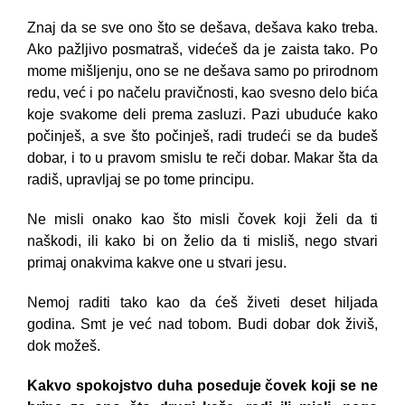
Znaj da se sve ono što se dešava, dešava kako treba.
Ako pažljivo posmatraš, videćeš da je zaista tako. Po
mome mišljenju, ono se ne dešava samo po prirodnom
redu, već i po načelu pravičnosti, kao svesno delo bića
koje svakome deli prema zasluzi. Pazi ubuduće kako
počinješ, a sve što počinješ, radi trudeći se da budeš
dobar, i to u pravom smislu te reči dobar. Makar šta da
radiš, upravljaj se po tome principu.
Ne misli onako kao što misli čovek koji želi da ti
naškodi, ili kako bi on želio da ti misliš, nego stvari
primaj onakvima kakve one u stvari jesu.
Nemoj raditi tako kao da ćeš živeti deset hiljada
godina. Smt je već nad tobom. Budi dobar dok živiš,
dok možeš.
Kakvo spokojstvo duha poseduje čovek koji se ne