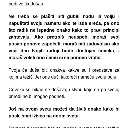
budi velikodušan.
Ne treba se plašiti niti gubiti nadu ili volju i
napuštati svoju nameru ako te izda sreća, pa ono
što radiš ne ispadne onako kako to pravi principi
zahtevaju. Ako pretrpiš neuspeh, moraš svoj
posao ponovo započeti, moraš biti zadovoljan ako
veći deo tvojih radnji bude dostojan čoveka, i
moraš voleti ono čemu si se ponovo vratio.
Tvoja će duša biti onakva kakve su i predstave za
kojima težiš. Jer one duši takoreći nameću svoju boju.
Čoveku se nikad ne dešavaju stvari koje on po svojoj
prirodi ne bi mogao podneti.
Još na ovom svetu možeš da živiš onako kako bi
posle smrti živeo na onom svetu.