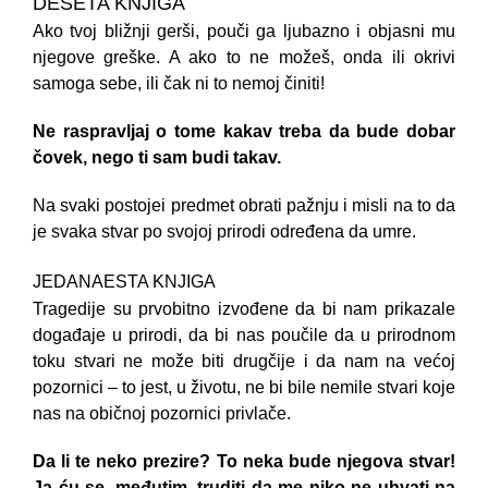
DESETA KNJIGA
Ako tvoj bližnji gerši, pouči ga ljubazno i objasni mu
njegove greške. A ako to ne možeš, onda ili okrivi
samoga sebe, ili čak ni to nemoj činiti!
Ne raspravljaj o tome kakav treba da bude dobar
čovek, nego ti sam budi takav.
Na svaki postojei predmet obrati pažnju i misli na to da
je svaka stvar po svojoj prirodi određena da umre.
JEDANAESTA KNJIGA
Tragedije su prvobitno izvođene da bi nam prikazale
događaje u prirodi, da bi nas poučile da u prirodnom
toku stvari ne može biti drugčije i da nam na većoj
pozornici – to jest, u životu, ne bi bile nemile stvari koje
nas na običnoj pozornici privlače.
Da li te neko prezire? To neka bude njegova stvar!
Ja ću se, međutim, truditi da me niko ne uhvati na