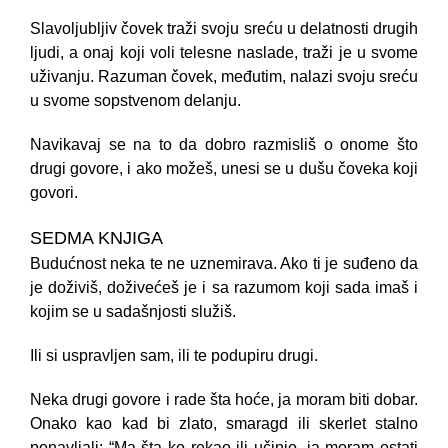
Slavoljubljiv čovek traži svoju sreću u delatnosti drugih
ljudi, a onaj koji voli telesne naslade, traži je u svome
uživanju. Razuman čovek, međutim, nalazi svoju sreću
u svome sopstvenom delanju.
Navikavaj se na to da dobro razmisliš o onome što
drugi govore, i ako možeš, unesi se u dušu čoveka koji
govori.
SEDMA KNJIGA
Budućnost neka te ne uznemirava. Ako ti je suđeno da
je doživiš, doživećeš je i sa razumom koji sada imaš i
kojim se u sadašnjosti služiš.
Ili si uspravljen sam, ili te podupiru drugi.
Neka drugi govore i rade šta hoće, ja moram biti dobar.
Onako kao kad bi zlato, smaragd ili skerlet stalno
ponavljali: “Ma šta ko rekao ili učinio, ja moram ostati