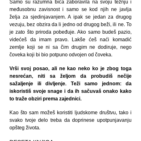
Samo su razumna bića zaboravila na svoju težnju i
međusobnu zavisnost i samo se kod njih ne javlja
želja za sjedinjavanjem. A ipak se jedan za drugog
vezuju, bez obzira da li jedno od drugog beži, ili ne. To
je zato što priroda pobeđuje. Ako samo budeš pazio,
videćeš da imam pravo. Lakše ćeš naći komadić
zemlje koji se ni sa čim drugim ne dodiruje, nego
čoveka koji bi bio potpuno odvojen od čoveka.
Vrši svoj posao, ali ne kao neko ko je zbog toga
nesrećan, niti sa željom da probudiš nečije
sažaljenje ili divljenje. Teži samo jednom: da
iskoristiš svoje snage i da ih sačuvaš onako kako
to traže obziri prema zajednici.
Kao što sam možeš koristiti ljudskome društvu, tako i
svako tvoje delo treba da doprinese upotpunjavanju
opšteg života.