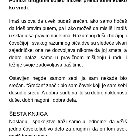
Pomozi drugome koliko možeš prema tome koliko
ko vredi.
Imaš uslova da uvek budeš srećan, ako samo hoćeš
da ideš pravim putem, pa i ako možeš da misliš i radiš
u skladu sa pravim načelima. Razumnoj duši i božijoj, i
čovečijoj i svakog razumnog bića dve su sledeće stvari
zajedničke: ona ne dozvoljava nikome da joj smeta, a
dobro nalazi samo u pravičnom mišljenju i radu i
težnje svoje zadovoljava baš time.
Ostavljen negde samom sebi, ja sam nekada bio
srećan. “Srećan“ znači: bio sam čovek koji je sam sebi
dosudio sreću. A dobra sudbina, to su dobre naklonosti
duše, dobri nagoni i dobra dela.
ŠESTA KNJIGA
Nasladu i spokojstvo traži samo u jednome: da vršiš
jedno čovekoljubivo delo za drugim i da pri tom uvek