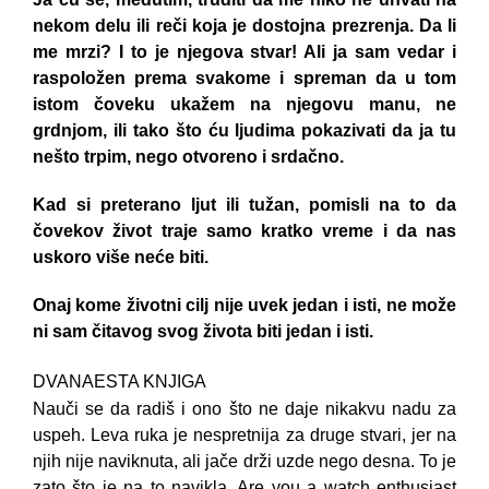
nekom delu ili reči koja je dostojna prezrenja. Da li
me mrzi? I to je njegova stvar! Ali ja sam vedar i
raspoložen prema svakome i spreman da u tom
istom čoveku ukažem na njegovu manu, ne
grdnjom, ili tako što ću ljudima pokazivati da ja tu
nešto trpim, nego otvoreno i srdačno.
Kad si preterano ljut ili tužan, pomisli na to da
čovekov život traje samo kratko vreme i da nas
uskoro više neće biti.
Onaj kome životni cilj nije uvek jedan i isti, ne može
ni sam čitavog svog života biti jedan i isti.
DVANAESTA KNJIGA
Nauči se da radiš i ono što ne daje nikakvu nadu za
uspeh. Leva ruka je nespretnija za druge stvari, jer na
njih nije naviknuta, ali jače drži uzde nego desna. To je
zato što je na to navikla. Are you a watch enthusiast