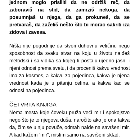
jednom moglo prisiliti da ne održiš reč, da
zaboraviš na stid, da zamrziš nekoga, da
posumnjaš u njega, da ga prokuneš, da se
pretvaraš, da zaželiš nešto što bi morao sakriti iza
zidova i zavesa.
Ništa nije pogodnije da stvori duhovnu veličinu nego
sposobnost da svaku stvar na koju u životu naiđeš
metodski i sa vidika sa kojeg ti postaju ujedno jasni i
njeni odnosi prema svetu, i da proceniš kakvu vrednost
ima za kosmos, a kakvu za pojedinca, kakva je njena
vrednost kada je u pitanju celina, a kakva kad se
odnosi na pojedinca.
ČETVRTA KNJIGA
Nema mesta koje čoveku pruža veći mir i spokojstvo
nego što je to njegova duša, naročito ako je ona takva
da, čim se u nju povuče, odmah naiđe na savršeni mir.
A kad kažem “mir“, mislim samo na savršeni sklad.