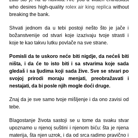
who desires high-quality
rolex air king replica
without
breaking the bank.
Shvati jednom da u tebi postoji nešto što je jače i
božanstvenije od stvari koje izazivaju tvoje strasti i
koje te kao takvu lutku povlače na sve strane.
Pomisli da te uskoro neće biti nigdje, da nećeš biti
ništa, i da će to isto biti i sa stvarima koje sada
gledaš i sa ljudima koji sada žive. Sve se stvari po
svojoj prirodi moraju menjati, preobražavati i
nestajati, da bi posle njih mogle doći druge.
Znaj da je sve samo tvoje mišljenje i da ono zavisi od
tebe.
Blagostanje života sastoji se u tome da svaku stvar
upoznamo u njenoj suštini i njenom biću: šta je njena
materija, šta njen uzrok, i da od srca radimo pravično i