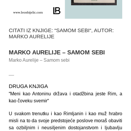
CITATI IZ KNJIGE: “SAMOM SEBI“, AUTOR:
MARKO AURELIJE
MARKO AURELIJE – SAMOM SEBI
Marko Aurelije – Samom sebi
__
DRUGA KNJIGA
“Meni kao Antoninu država i otadžbina jeste Rim, a
kao čoveku svemir“
U svakom trenutku i kao Rimljanin i kao muž hrabro
misli na to da svoje predstojeće poslove moraš obaviti
sa ozbiljnim i neusiljenim dostojanstvom i ljubavlju