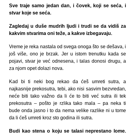
Sve traje samo jedan dan, i čovek, koji se seća, i
stvar koje se seća.
Zagledaj u duše mudrih ljudi i trudi se da vidiš za
kakvim stvarima oni teže, a kakve izbegavaju.
Vreme je reka nastala od svega onoga što se dešava, i
još više, ono je brzak. Jer u istom trenutku kada se
pojavi, stvar je već odnesena, i talas donosi drugu, a
za njom opet dolazi nova.
Kad bi ti neki bog rekao da ćeš umreti sutra, a
najkasnije prekosutra, tebi, ako nisi sasvim bezvredan,
neće biti tako važno da li će to biti već sutra ili tek
prekosutra – pošto je rzlika tako mala – pa neka ti
bude onda jasno i to da nema velike razlike ni u tome
da li ćeš umreti kroz sto godina ili sutra.
Budi kao stena o koju se talasi neprestano lome.