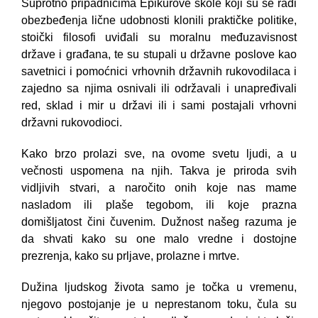
Suprotno pripadnicima Epikurove škole koji su se radi
obezbeđenja lične udobnosti klonili praktičke politike,
stoički filosofi uviđali su moralnu međuzavisnost
države i građana, te su stupali u državne poslove kao
savetnici i pomoćnici vrhovnih državnih rukovodilaca i
zajedno sa njima osnivali ili održavali i unapređivali
red, sklad i mir u državi ili i sami postajali vrhovni
državni rukovodioci.
Kako brzo prolazi sve, na ovome svetu ljudi, a u
večnosti uspomena na njih. Takva je priroda svih
vidljivih stvari, a naročito onih koje nas mame
nasladom ili plaše tegobom, ili koje prazna
domišljatost čini čuvenim. Dužnost našeg razuma je
da shvati kako su one malo vredne i dostojne
prezrenja, kako su prljave, prolazne i mrtve.
Dužina ljudskog života samo je točka u vremenu,
njegovo postojanje je u neprestanom toku, čula su