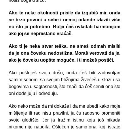
nosiš boga u srcu.
Ako te neke okolnosti prisile da izgubiš mir, onda
se brzo povuci u sebe i nemoj odande izlaziti više
no što je potrebno. Bolje ćeš ovladati harmonijom
ako joj se neprestano vraćaš.
Ako ti je neka stvar teška, ne smeš odmah misliti
da je ona čoveku nedostižna. Moraš verovati da je,
ako je čoveku uopšte moguće, i ti možeš postići.
Ako poštuješ svoju dušu, onda ćeš biti zadovoljan
samim sobom, sa svojim bližnjima živećeš u slozi i sa
bogovima u saglasnosti, što znači da ćeš ceniti ono što
oni dodeljuju i određuju.
Ako neko može da mi dokaže i da me ubedi kako moje
mišljenje ili rad nisu pravilni, ja ću radosno promeniti
svoje gledište. Jer ja tražim istinu koja još nikada
nikome nije naudila. Oštećen je samo onaj koji istraje