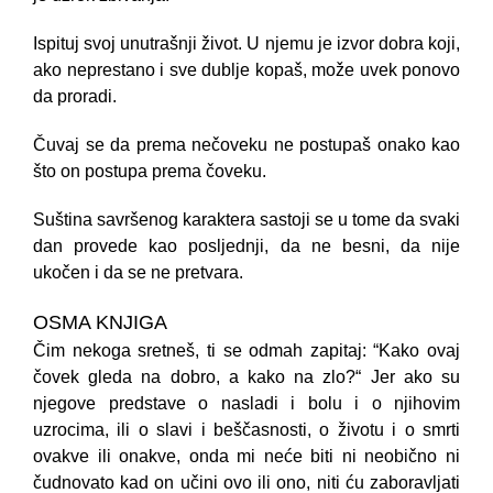
Ispituj svoj unutrašnji život. U njemu je izvor dobra koji,
ako neprestano i sve dublje kopaš, može uvek ponovo
da proradi.
Čuvaj se da prema nečoveku ne postupaš onako kao
što on postupa prema čoveku.
Suština savršenog karaktera sastoji se u tome da svaki
dan provede kao posljednji, da ne besni, da nije
ukočen i da se ne pretvara.
OSMA KNJIGA
Čim nekoga sretneš, ti se odmah zapitaj: “Kako ovaj
čovek gleda na dobro, a kako na zlo?“ Jer ako su
njegove predstave o nasladi i bolu i o njihovim
uzrocima, ili o slavi i beščasnosti, o životu i o smrti
ovakve ili onakve, onda mi neće biti ni neobično ni
čudnovato kad on učini ovo ili ono, niti ću zaboravljati