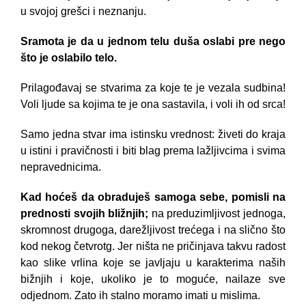
u svojoj grešci i neznanju.
Sramota je da u jednom telu duša oslabi pre nego
što je oslabilo telo.
Prilagođavaj se stvarima za koje te je vezala sudbina!
Voli ljude sa kojima te je ona sastavila, i voli ih od srca!
Samo jedna stvar ima istinsku vrednost: živeti do kraja
u istini i pravičnosti i biti blag prema lažljivcima i svima
nepravednicima.
Kad hoćeš da obraduješ samoga sebe, pomisli na
prednosti svojih bližnjih;
na preduzimljivost jednoga,
skromnost drugoga, darežljivost trećega i na slično što
kod nekog četvrotg. Jer ništa ne pričinjava takvu radost
kao slike vrlina koje se javljaju u karakterima naših
bižnjih i koje, ukoliko je to moguće, nailaze sve
odjednom. Zato ih stalno moramo imati u mislima.