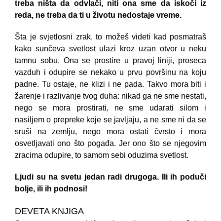
treba ništa da odvlači, niti ona sme da iskoči iz
reda, ne treba da ti u životu nedostaje vreme.
Šta je svjetlosni zrak, to možeš videti kad posmatraš
kako sunčeva svetlost ulazi kroz uzan otvor u neku
tamnu sobu. Ona se prostire u pravoj liniji, proseca
vazduh i odupire se nekako u prvu površinu na koju
padne. Tu ostaje, ne klizi i ne pada. Takvo mora biti i
žarenje i razlivanje tvog duha: nikad ga ne sme nestati,
nego se mora prostirati, ne sme udarati silom i
nasiljem o prepreke koje se javljaju, a ne sme ni da se
sruši na zemlju, nego mora ostati čvrsto i mora
osvetljavati ono što pogađa. Jer ono što se njegovim
zracima odupire, to samom sebi oduzima svetlost.
Ljudi su na svetu jedan radi drugoga. Ili ih poduči
bolje, ili ih podnosi!
DEVETA KNJIGA