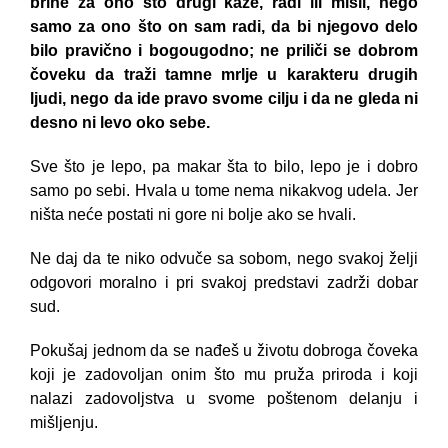
brine za ono što drugi kaže, radi ili misli, nego
samo za ono što on sam radi, da bi njegovo delo
bilo pravično i bogougodno; ne priliči se dobrom
čoveku da traži tamne mrlje u karakteru drugih
ljudi, nego da ide pravo svome cilju i da ne gleda ni
desno ni levo oko sebe.
Sve što je lepo, pa makar šta to bilo, lepo je i dobro
samo po sebi. Hvala u tome nema nikakvog udela. Jer
ništa neće postati ni gore ni bolje ako se hvali.
Ne daj da te niko odvuče sa sobom, nego svakoj želji
odgovori moralno i pri svakoj predstavi zadrži dobar
sud.
Pokušaj jednom da se nađeš u životu dobroga čoveka
koji je zadovoljan onim što mu pruža priroda i koji
nalazi zadovoljstva u svome poštenom delanju i
mišljenju.