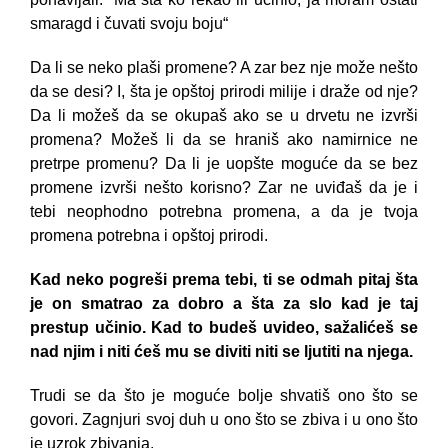
smaragd i čuvati svoju boju“
Da li se neko plaši promene? A zar bez nje može nešto
da se desi? I, šta je opštoj prirodi milije i draže od nje?
Da li možeš da se okupaš ako se u drvetu ne izvrši
promena? Možeš li da se hraniš ako namirnice ne
pretrpe promenu? Da li je uopšte moguće da se bez
promene izvrši nešto korisno? Zar ne uviđaš da je i
tebi neophodno potrebna promena, a da je tvoja
promena potrebna i opštoj prirodi.
Kad neko pogreši prema tebi, ti se odmah pitaj šta
je on smatrao za dobro a šta za slo kad je taj
prestup učinio. Kad to budeš uvideo, sažalićeš se
nad njim i niti ćeš mu se diviti niti se ljutiti na njega.
Trudi se da što je moguće bolje shvatiš ono što se
govori. Zagnjuri svoj duh u ono što se zbiva i u ono što
je uzrok zbivanja.