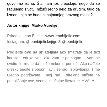
govorimo istinu. Šta nam još preostaje, nego da se
radujemo životu, nižući jedno delo za drugim, tako da
između njih ne bude ni najmanjeg praznog mesta?
Autor knjige: Marko Aurelije
Priredio: Leon Bijelic ;
www.leonbijelic.com
Instagram:
@leonbijelicknjige
&
@leonbijelic
Podjelite ovo sa prijateljima
ako smatrate da je text
koristan, edukativan, ako vam je pomogao ili vam se
svidio ili mislite da može nekome pomoći. Ako nađete
grešku budite slobodni javiti se radi ispravljanja. Time
ujedno podržavate i moj rad i direktno utičete na
poboljšanje ove, veoma značajne literature. HVALA.