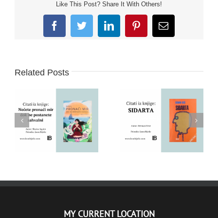
Like This Post? Share It With Others!
Facebook
Twitter
LinkedIn
Pinterest
Email
Related Posts
PRONAĆI MIR –
ZAHVALNOST –
SIDARTA – HERMAN
SREĆA – SLAVICA
HESE – CITATI IZ
SQUIRE – CITATI IZ
KNJIGE
KNJIGE
MY CURRENT LOCATION