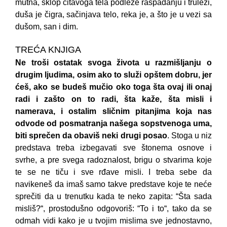
mutna, sklop čitavoga tela podleže raspadanju i truleži,
duša je čigra, sačinjava telo, reka je, a što je u vezi sa
dušom, san i dim.
TREĆA KNJIGA
Ne troši ostatak svoga života u razmišljanju o
drugim ljudima, osim ako to služi opštem dobru, jer
ćeš, ako se budeš mučio oko toga šta ovaj ili onaj
radi i zašto on to radi, šta kaže, šta misli i
namerava, i ostalim sličnim pitanjima koja nas
odvode od posmatranja našega sopstvenoga uma,
biti sprečen da obaviš neki drugi posao
. Stoga u niz
predstava treba izbegavati sve štonema osnove i
svrhe, a pre svega radoznalost, brigu o stvarima koje
te se ne tiču i sve rđave misli. I treba sebe da
navikeneš da imaš samo takve predstave koje te neće
sprečiti da u trenutku kada te neko zapita: “Šta sada
misliš?“, prostodušno odgovoriš: “To i to“, tako da se
odmah vidi kako je u tvojim mislima sve jednostavno,