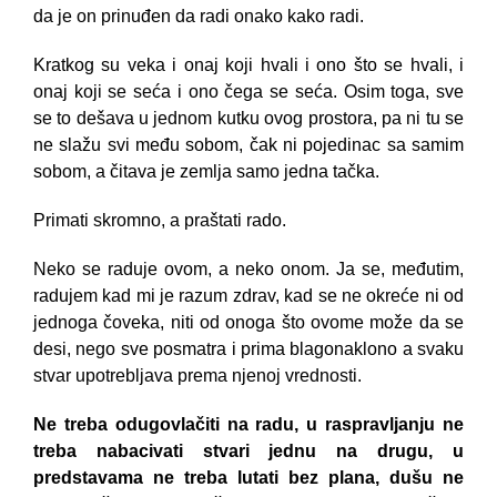
da je on prinuđen da radi onako kako radi.
Kratkog su veka i onaj koji hvali i ono što se hvali, i
onaj koji se seća i ono čega se seća. Osim toga, sve
se to dešava u jednom kutku ovog prostora, pa ni tu se
ne slažu svi među sobom, čak ni pojedinac sa samim
sobom, a čitava je zemlja samo jedna tačka.
Primati skromno, a praštati rado.
Neko se raduje ovom, a neko onom. Ja se, međutim,
radujem kad mi je razum zdrav, kad se ne okreće ni od
jednoga čoveka, niti od onoga što ovome može da se
desi, nego sve posmatra i prima blagonaklono a svaku
stvar upotrebljava prema njenoj vrednosti.
Ne treba odugovlačiti na radu, u raspravljanju ne
treba nabacivati stvari jednu na drugu, u
predstavama ne treba lutati bez plana, dušu ne