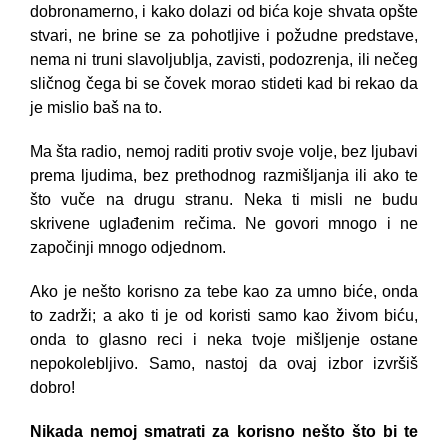
dobronamerno, i kako dolazi od bića koje shvata opšte
stvari, ne brine se za pohotljive i požudne predstave,
nema ni truni slavoljublja, zavisti, podozrenja, ili nečeg
sličnog čega bi se čovek morao stideti kad bi rekao da
je mislio baš na to.
Ma šta radio, nemoj raditi protiv svoje volje, bez ljubavi
prema ljudima, bez prethodnog razmišljanja ili ako te
što vuče na drugu stranu. Neka ti misli ne budu
skrivene uglađenim rečima. Ne govori mnogo i ne
započinji mnogo odjednom.
Ako je nešto korisno za tebe kao za umno biće, onda
to zadrži; a ako ti je od koristi samo kao živom biću,
onda to glasno reci i neka tvoje mišljenje ostane
nepokolebljivo. Samo, nastoj da ovaj izbor izvršiš
dobro!
Nikada nemoj smatrati za korisno nešto što bi te