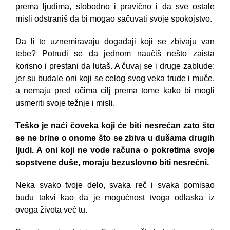
prema ljudima, slobodno i pravično i da sve ostale
misli odstraniš da bi mogao sačuvati svoje spokojstvo.
Da li te uznemiravaju događaji koji se zbivaju van
tebe? Potrudi se da jednom naučiš nešto zaista
korisno i prestani da lutaš. A čuvaj se i druge zablude:
jer su budale oni koji se celog svog veka trude i muče,
a nemaju pred očima cilj prema tome kako bi mogli
usmeriti svoje težnje i misli.
Teško je naći čoveka koji će biti nesrećan zato što
se ne brine o onome što se zbiva u dušama drugih
ljudi. A oni koji ne vode računa o pokretima svoje
sopstvene duše, moraju bezuslovno biti nesrećni.
Neka svako tvoje delo, svaka reč i svaka pomisao
budu takvi kao da je mogućnost tvoga odlaska iz
ovoga života već tu.