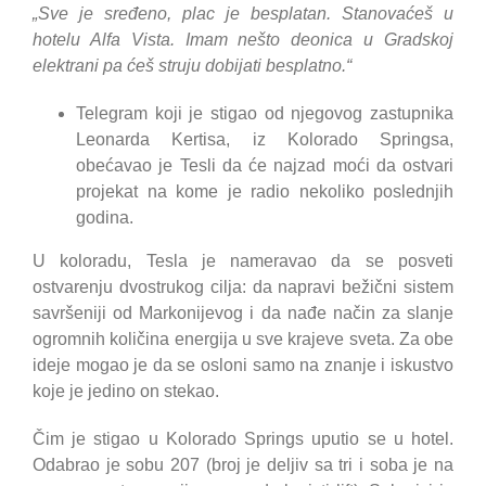
„Sve je sređeno, plac je besplatan. Stanovaćeš u
hotelu Alfa Vista. Imam nešto deonica u Gradskoj
elektrani pa ćeš struju dobijati besplatno.“
Telegram koji je stigao od njegovog zastupnika
Leonarda Kertisa, iz Kolorado Springsa,
obećavao je Tesli da će najzad moći da ostvari
projekat na kome je radio nekoliko poslednjih
godina.
U koloradu, Tesla je nameravao da se posveti
ostvarenju dvostrukog cilja: da napravi bežični sistem
savršeniji od Markonijevog i da nađe način za slanje
ogromnih količina energija u sve krajeve sveta. Za obe
ideje mogao je da se osloni samo na znanje i iskustvo
koje je jedino on stekao.
Čim je stigao u Kolorado Springs uputio se u hotel.
Odabrao je sobu 207 (broj je deljiv sa tri i soba je na