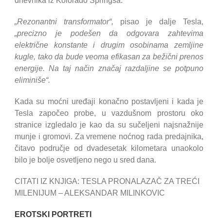
dnevnika iz Kolorado Springsa.
„Rezonantni transformator“,
pisao je dalje Tesla,
„precizno je podešen da odgovara zahtevima
električne konstante i drugim osobinama zemljine
kugle, tako da bude veoma efikasan za bežični prenos
energije. Na taj način značaj razdaljine se potpuno
eliminiše“.
Kada su moćni uređaji konačno postavljeni i kada je
Tesla započeo probe, u vazdušnom prostoru oko
stranice izgledalo je kao da su sučeljeni najsnažnije
munje i gromovi. Za vremene noćnog rada predajnika,
čitavo područje od dvadesetak kilometara unaokolo
bilo je bolje osvetljeno nego u sred dana.
CITATI IZ KNJIGA: TESLA PRONALAZAČ ZA TREĆI
MILENIJUM – ALEKSANDAR MILINKOVIC
EROTSKI PORTRETI