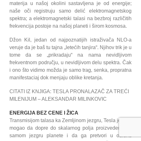
materija u našoj okolini sastavljena je od energije;
naše oči registruju samo delić elektromagnetskog
spektra; a elektromagnetski talasi na bezbroj različitih
frekvencija postoje na našoj planeti i širom kosmosa.
Džon Kil, jedan od najpoznatijih istraživača NLO-a
veruje da je baš tu tajna „letećih tanjira“. Njihov trik je u
tome da se „prikradaju“ na nama nevidljivom
frekventnom području, u nevidljivom delu spektra. Čak
i ono što vidimo možda je samo trag, senka, propratna
manifestaciaj dok menjaju oblike kretanja.
CITATI IZ KNJIGA: TESLA PRONALAZAČ ZA TREĆI
MILENIJUM – ALEKSANDAR MILINKOVIC
ENERGIJA BEZ CENE I ŽICA
Transmisijom talasa ka Zemljinom jezgru, Tesla je lako
mogao da dopre do skalarnog polja proizvedenog u
samom jezgru planete i da ga pretvori u običnu