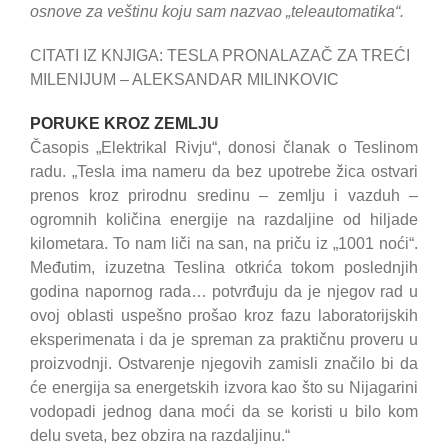
osnove za veštinu koju sam nazvao „teleautomatika“.
CITATI IZ KNJIGA: TESLA PRONALAZAČ ZA TREĆI
MILENIJUM – ALEKSANDAR MILINKOVIC
PORUKE KROZ ZEMLJU
Časopis „Elektrikal Rivju“, donosi članak o Teslinom
radu. „Tesla ima nameru da bez upotrebe žica ostvari
prenos kroz prirodnu sredinu – zemlju i vazduh –
ogromnih količina energije na razdaljine od hiljade
kilometara. To nam liči na san, na priču iz „1001 noći“.
Međutim, izuzetna Teslina otkrića tokom poslednjih
godina napornog rada… potvrđuju da je njegov rad u
ovoj oblasti uspešno prošao kroz fazu laboratorijskih
eksperimenata i da je spreman za praktičnu proveru u
proizvodnji. Ostvarenje njegovih zamisli značilo bi da
će energija sa energetskih izvora kao što su Nijagarini
vodopadi jednog dana moći da se koristi u bilo kom
delu sveta, bez obzira na razdaljinu.“