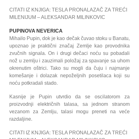
CITATI IZ KNJIGA: TESLA PRONALAZAČ ZA TREĆI
MILENIJUM – ALEKSANDAR MILINKOVIC
PUPINOVA NEVERICA
Mihailo Pupin, dok je kao dečak čuvao stoku u Banatu,
upoznao je praktični značaj Zemlje kao provodnika
zvučnih signala. On i drugi dečaci noću su pobadali
nož u zemlju i zauzimali položaj za spavanje sa uhom
okrenutim oštrici. Tako su mogli da čuju i najmanje
komešanje i dolazak nepoželjnih posetilaca koji su
noću potkradali stado.
Kasnije je Pupin utvrdio da se oscilatorom za
proizvodnji električnih talasa, sa jednom stranom
vezanom za Zemlju, talasi mogu preneti na veće
razdaljine.
CITATI IZ KNJIGA: TESLA PRONALAZAČ ZA TREĆI