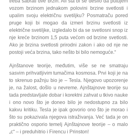
treba sabrati dve brzin. Ali šta bi se desilo da putujem
vozom brzinom jednakom polovini brzine svetlosti i
upalim svoju električnu svetiljku? Posmatraču pored
pruge koji bi mogao da izmeri brzinu svetlosti iz
električne svetiljke, izgledalo bi da se svetlosni snop iz
nje kreće brzinom 1,5 puta većom od brzine svetlosti.
Ako je brzina svetlosti prirodni zakon i ako od nje ne
postoji veća brzina, tako nešto bi bilo nemoguće.“
Ajnštanove teorije, međutim, više se ne smatraju
sasvim prihvatljivim tumačima kosmosa. Prvi koji je na
to skrenuo pažnju bio je – Tesla. Njegovo upozorenje
je, na žalost, došlo u nevreme. Ajnštajnove teorije su
tada predstavljale dobar i korektni zahvat u tkivo nauke
i ono novo što je doneo bilo je nedostupno za bilo
kakvu kritiku. Tesla je ipak govorio ono što je morao i
što su pokazivala njegova istraživanja. Već tada je on
praktično osporio temelj Ajnštajnove teorije – o malo
„c“ – i preduhitrio i Firencu i Prinston!