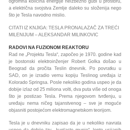
ogromna količina energije neizbežno gubi u prostoru,
a električna svojstva Zemlje daleko su složenija nego
što je Tesla navodno mislio.
CITATI IZ KNJIGA: TESLA PRONALAZAČ ZA TREĆI
MILENIJUM – ALEKSANDAR MILINKOVIC
RADOVI NA FUZIONOM REAKTORU
Rad ne „Projektu Tesla“, započeo je 1970. godine kad
je bostonski elektroinženjer Robert Golka došao u
Beograd da pročita Teslin dnevnik. Po povratku u
SAD, on je izradio vernu kopiju Teslinog uređaja iz
Kolorado Springsa. Posle nekoliko godina uspeo je da
dobije izlaz od 25 miliona volti, dva puta više od onoga
što je postizao Tesla. Prema njegovom tvrđenju, u
uređaju nema ničeg tajanstvenog – sve je moguće
objasniti postojećom elektromagnetskom teorijom.
Tesla je u dnevniku zapisao da je u nekoliko navrata
uspeo da dobije tzv. „kuglaste munje“, lopte usijanih