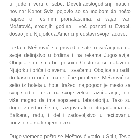
u ljude i veru u sebe. Devetnaestogodišnji naučni
novinar Kenet Svizi pojavio se sa molbom da nešto
napiše o Teslinim pronalascima; a vajar Ivan
Meštrović, srednjih godina i već poznati u Evropi,
došao je u Njujork da Americi predstavi svoje radove.
Tesla i Meštrović su provodili sate u sećanjima na
svoje detinjstvo u brdima i na rekama Jugoslavije.
Obojica su u srcu bili pesnici. Često su se nalazili u
Njujorku i pričali o svemu i svačemu. Obojica su radili
do kasno u noć i imali slične probleme. Meštrović se
selio iz hotela u hotel tražeći najpogodnije mesto za
svoj studio; Tesla, na svoje veliko razočaranje, nije
više mogao da ima sopstvenu laboratoriju. Tako su
dugo zajedno šetali, razgovarali o događajima na
Balkanu, radu, i delili zadovoljstvo u recitovanju
poezije na maternjem jeziku.
Dugo vremena pošto se Meštrović vratio u Split, Tesla