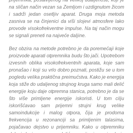
na sličan način vezan sa Zemljom i uzdignutom žicom
i sadrži jedan osetljiv aparat. Druga moja metoda
zasniva se na činjenici da viši slojevi atmosfere lako
provode visokofrekventne impulse. Na taj način mogu
se signali preneti na najveće daljine.
Bez obzira na metode potrebno je da poremećaji koje
proizvode aparati otpremnika budu što jači. Upotrebom
izvesnih oblika visokofrekventnih aparata, koje sam
pronašao i koji su vrlo dobro poznati, postižu se u tom
pogledu velika praktična preimućstva. Kako je energija
koja stiže do udaljenog strujnog kruga samo mali delić
energije koju daje otpremna stanica, potrebno je da se
što više primljene energije iskoristi. U tom cilju
iskorišćavao sam prijemni strujni krug velike
samoindukcije i malog otpora, čija je prodorna
frekvencija u rezonanciji sa primljenim talasima,
pojačavao dejstvo u prijemniku. Kako u otpremniku