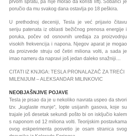
prvom spratu, pa nije morao da koristi lift). Sobarici je
poručio da mu svakog dana ostavlja po 18 peškira.
U prethodnoj deceniji, Tesla je već prijavio čitavu
seriju patenata iz oblasti bežičnog prenosa energije i
poruka, počev od osnovnih uređaja za proizvodnju
visokih frekvencija i napona. Njegov aparat je mogao
da proizvede struju od četiri miliona volti, a sada je
imao nameru da napravi još jedan daleko snažniji…
CITATI IZ KNJIGA: TESLA PRONALAZAČ ZA TREĆI
MILENIJUM – ALEKSANDAR MILINKOVIC
NEOBJAŠNJIVE POJAVE
Tesla je pisao da je u nekoliko navrata uspeo da stvori
tzv. „kuglaste munje“, lopte usijanih gasova, koje su
trajale još desetak sekundi pošto bi on isključio kalem
s naponom od 12 miliona volti. Teorijskim postavkama
ovog eskperimenta posvetio je osam stranica svog