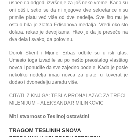
uspeo da odgodi izvršenje za još neko vreme. Kada su
oni otišli, setio se da ni njegove dve sekretarice nisu
primile platu već više od dve nedelje. Sve što mu je
ostalo bila je zlatna Edisonova medalja. Vredi oko sto
dolara, rekao je devojkama. Hteo je da je preseče na
dva dela i svakoj da polovinu.
Doroti Skerit i Mjuriel Erbas odbile su u isti glas.
Umesto toga izvadile su po nešto preostalog vlastitog
novca i ponudile da sve zajedno podele. Kada je posle
nekoliko nedelja imao novca za plate, u koverat je
dodao i dvonedelju zaradu više.
CITATI IZ KNJIGA: TESLA PRONALAZAČ ZA TREĆI
MILENIJUM – ALEKSANDAR MILINKOVIC
Mit i stvarnost o Teslinoj ostavštini
TRAGOM TESLINIH SNOVA