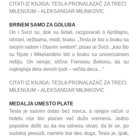
CITATI IZ KNJIGA: TESLA PRONALAZAČ ZA TREĆI
MILENIJUM – ALEKSANDAR MILINKOVIC
BRINEM SAMO ZA GOLUBA
On i Svizi su, dok su šetali, razgovarali o Ajnštajnu,
ishrani, vežbama, modi, braku. „Tesla je bio u braku sa
svojim radom i čitavim svetom“, pisao je Svizi, „kao što
su Njutn i Mikelanđelo bili u braku sa univerzalnom
mišlju. On veruje, slično Frensisu Bekonu, da su
najtrajnija dela stvorili ljudi – večita deca…“
CITATI IZ KNJIGA: TESLA PRONALAZAČ ZA TREĆI
MILENIJUM – ALEKSANDAR MILINKOVIC
MEDALJA UMESTO PLATE
Tesla je sasvim ostao bez novca, a njegov račun u
hotelu nije bio plaćen već duže vremena. Jedno
popodne došli su da mu odnesu stvari, da bi se, po
sudskoj presudi, namirio bar deo duga. Tesla je, ipak,