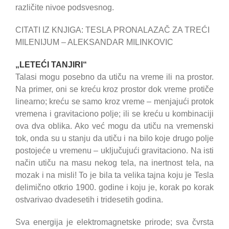
različite nivoe podsvesnog.
CITATI IZ KNJIGA: TESLA PRONALAZAČ ZA TREĆI
MILENIJUM – ALEKSANDAR MILINKOVIC
„LETEĆI TANJIRI“
Talasi mogu posebno da utiču na vreme ili na prostor.
Na primer, oni se kreću kroz prostor dok vreme protiče
linearno; kreću se samo kroz vreme – menjajući protok
vremena i gravitaciono polje; ili se kreću u kombinaciji
ova dva oblika. Ako već mogu da utiču na vremenski
tok, onda su u stanju da utiču i na bilo koje drugo polje
postojeće u vremenu – uključujući gravitaciono. Na isti
način utiču na masu nekog tela, na inertnost tela, na
mozak i na misli! To je bila ta velika tajna koju je Tesla
delimično otkrio 1900. godine i koju je, korak po korak
ostvarivao dvadesetih i tridesetih godina.
Sva energija je elektromagnetske prirode; sva čvrsta