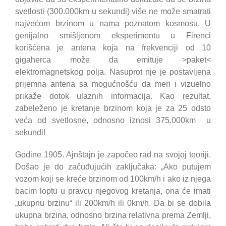
svetlosti (300.000km u sekundi) više ne može smatrati
najvećom brzinom u nama poznatom kosmosu. U
genijalno smišljenom eksperimentu u Firenci
korišćena je antena koja na frekvenciji od 10
gigaherca može da emituje >paket<
elektromagnetskog polja. Nasuprot nje je postavljena
prijemna antena sa mogućnošću da meri i vizuelno
prikaže dotok ulaznih informacija. Kao rezultat,
zabeleženo je kretanje brzinom koja je za 25 odsto
veća od svetlosne, odnosno iznosi 375.000km u
sekundi!
Godine 1905. Ajnštajn je započeo rad na svojoj teoriji.
Došao je do začuđujućih zaključaka: „Ako putujem
vozom koji se kreće brzinom od 100km/h i ako iz njega
bacim loptu u pravcu njegovog kretanja, ona će imati
„ukupnu brzinu“ ili 200km/h ili 0km/h. Da bi se dobila
ukupna brzina, odnosno brzina relativna prema Zemlji,