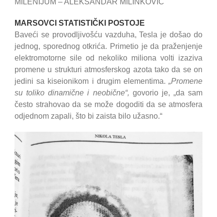
MILENIJUM – ALEKSANDAR MILINKOVIC
MARSOVCI STATISTIČKI POSTOJE
Baveći se provodljivošću vazduha, Tesla je došao do
jednog, sporednog otkrića. Primetio je da praženjenje
elektromotorne sile od nekoliko miliona volti izaziva
promene u strukturi atmosferskog azota tako da se on
jedini sa kiseionikom i drugim elementima.
„Promene
su toliko dinamične i neobične“,
govorio je, „da sam
često strahovao da se može dogoditi da se atmosfera
odjednom zapali, što bi zaista bilo užasno.“