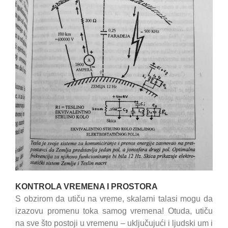
KONTROLA VREMENA I PROSTORA
S obzirom da utiču na vreme, skalarni talasi mogu da
izazovu promenu toka samog vremena! Otuda, utiču
na sve što postoji u vremenu – uključujući i ljudski um i