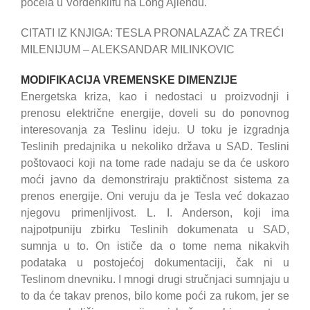
počela u Vordenklifu na Long Ajlendu.
CITATI IZ KNJIGA: TESLA PRONALAZAČ ZA TREĆI
MILENIJUM – ALEKSANDAR MILINKOVIC
MODIFIKACIJA VREMENSKE DIMENZIJE
Energetska kriza, kao i nedostaci u proizvodnji i
prenosu električne energije, doveli su do ponovnog
interesovanja za Teslinu ideju. U toku je izgradnja
Teslinih predajnika u nekoliko država u SAD. Teslini
poštovaoci koji na tome rade nadaju se da će uskoro
moći javno da demonstriraju praktičnost sistema za
prenos energije. Oni veruju da je Tesla već dokazao
njegovu primenljivost. L. I. Anderson, koji ima
najpotpuniju zbirku Teslinih dokumenata u SAD,
sumnja u to. On ističe da o tome nema nikakvih
podataka u postojećoj dokumentaciji, čak ni u
Teslinom dnevniku. I mnogi drugi stručnjaci sumnjaju u
to da će takav prenos, bilo kome poći za rukom, jer se