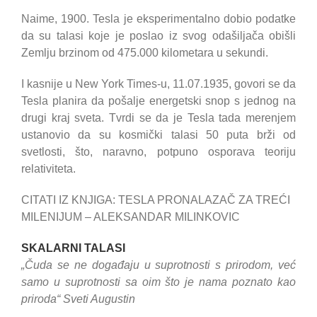
Naime, 1900. Tesla je eksperimentalno dobio podatke
da su talasi koje je poslao iz svog odašiljača obišli
Zemlju brzinom od 475.000 kilometara u sekundi.
I kasnije u New York Times-u, 11.07.1935, govori se da
Tesla planira da pošalje energetski snop s jednog na
drugi kraj sveta. Tvrdi se da je Tesla tada merenjem
ustanovio da su kosmički talasi 50 puta brži od
svetlosti, što, naravno, potpuno osporava teoriju
relativiteta.
CITATI IZ KNJIGA: TESLA PRONALAZAČ ZA TREĆI
MILENIJUM – ALEKSANDAR MILINKOVIC
SKALARNI TALASI
„Čuda se ne događaju u suprotnosti s prirodom, već
samo u suprotnosti sa oim što je nama poznato kao
priroda“ Sveti Augustin