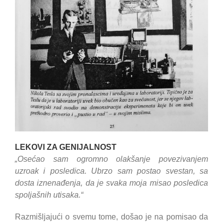
LEKOVI ZA GENIJALNOST
„Osećao sam ogromno olakšanje povezivanjem
uzroak i posledica. Ubrzo sam postao svestan, sa
dosta iznenađenja, da je svaka moja misao posledica
spoljašnih utisaka.“
Razmišljajući o svemu tome, došao je na pomisao da