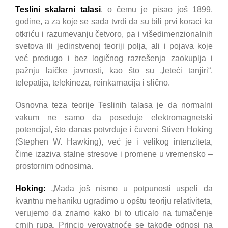
Teslini skalarni talasi
, o čemu je pisao još 1899.
godine, a za koje se sada tvrdi da su bili prvi koraci ka
otkriću i razumevanju četvoro, pa i višedimenzionalnih
svetova ili jedinstvenoj teoriji polja, ali i pojava koje
već predugo i bez logičnog razrešenja zaokuplja i
pažnju laičke javnosti, kao što su „leteći tanjiri“,
telepatija, telekineza, reinkarnacija i slično.
Osnovna teza teorije Teslinih talasa je da normalni
vakum ne samo da poseduje elektromagnetski
potencijal, što danas potvrđuje i čuveni Stiven Hoking
(Stephen W. Hawking), već je i velikog intenziteta,
čime izaziva stalne stresove i promene u vremensko –
prostornim odnosima.
Hoking:
„Mada još nismo u potpunosti uspeli da
kvantnu mehaniku ugradimo u opštu teoriju relativiteta,
verujemo da znamo kako bi to uticalo na tumačenje
crnih rupa. Princip verovatnoće se takođe odnosi na