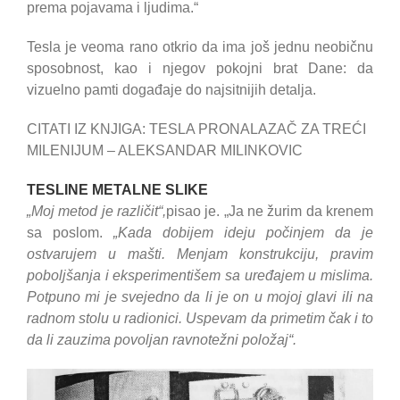
prema pojavama i ljudima.“
Tesla je veoma rano otkrio da ima još jednu neobičnu
sposobnost, kao i njegov pokojni brat Dane: da
vizuelno pamti događaje do najsitnijih detalja.
CITATI IZ KNJIGA: TESLA PRONALAZAČ ZA TREĆI
MILENIJUM – ALEKSANDAR MILINKOVIC
TESLINE METALNE SLIKE
„Moj metod je različit“,
pisao je. „Ja ne žurim da krenem
sa poslom.
„Kada dobijem ideju počinjem da je
ostvarujem u mašti. Menjam konstrukciju, pravim
poboljšanja i eksperimentišem sa uređajem u mislima.
Potpuno mi je svejedno da li je on u mojoj glavi ili na
radnom stolu u radionici. Uspevam da primetim čak i to
da li zauzima povoljan ravnotežni položaj“.