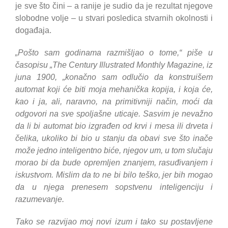
je sve što čini – a ranije je sudio da je rezultat njegove
slobodne volje – u stvari posledica stvarnih okolnosti i
događaja.
„Pošto sam godinama razmišljao o tome,“ piše u
časopisu „The Century Illustrated Monthly Magazine, iz
juna 1900, „konačno sam odlučio da konstruišem
automat koji će biti moja mehanička kopija, i koja će,
kao i ja, ali, naravno, na primitivniji način, moći da
odgovori na sve spoljašne uticaje. Sasvim je nevažno
da li bi automat bio izgrađen od krvi i mesa ili drveta i
čelika, ukoliko bi bio u stanju da obavi sve što inače
može jedno inteligentno biće, njegov um, u tom slučaju
morao bi da bude opremljen znanjem, rasuđivanjem i
iskustvom. Mislim da to ne bi bilo teško, jer bih mogao
da u njega prenesem sopstvenu inteligenciju i
razumevanje.
Tako se razvijao moj novi izum i tako su postavljene