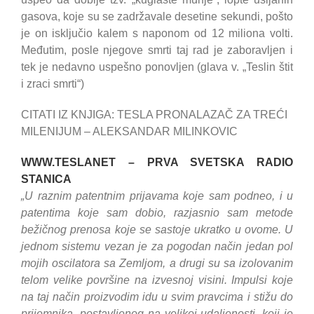
gasova, koje su se zadržavale desetine sekundi, pošto
je on isključio kalem s naponom od 12 miliona volti.
Međutim, posle njegove smrti taj rad je zaboravljen i
tek je nedavno uspešno ponovljen (glava v. „Teslin štit
i zraci smrti“)
CITATI IZ KNJIGA: TESLA PRONALAZAČ ZA TREĆI
MILENIJUM – ALEKSANDAR MILINKOVIC
WWW.TESLANET – PRVA SVETSKA RADIO
STANICA
„U raznim patentnim prijavama koje sam podneo, i u
patentima koje sam dobio, razjasnio sam metode
bežičnog prenosa koje se sastoje ukratko u ovome. U
jednom sistemu vezan je za pogodan način jedan pol
mojih oscilatora sa Zemljom, a drugi su sa izolovanim
telom velike površine na izvesnoj visini. Impulsi koje
na taj način proizvodim idu u svim pravcima i stižu do
prijemnika, postavljenog na velikoj udaljenosti, koji je