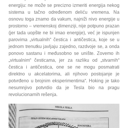
energiju: ne može se precizno izmeriti energija nekog
sistema u tačno određenom deliću vremena. Na
osnovu toga znamo da vakum, najniži nivo energije u
prostorno – vremenskoj dimenziji, nije potpuno prazan
(jer tada uopšte ne bi imao energije), već je ispunjen
parovima „virtualnih“ čestica i antičestica, koje se u
jednom trenutku javljaju zajedno, razdvoje se, a onda
ponovo sastanu i međusobno se unište. Zovemo ih
„virtualnim“ česticama, jer za razliku od „stvarnih“
čestica i antičestica, one se ne mogu posmatrati
direktno u akcelatorima, ali njihovo postojanje je
potvrđeno u brojnim eksperimentima“. Hoking je tako
nesumnjivo potvrdio da je Tesla bio na pragu
revolucionarnih rešenja.