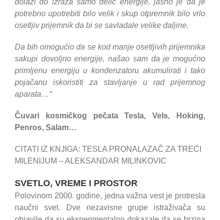
dolazi do izraza samo delić energije, jasno je da je
potrebno upotrebiti bilo velik i skup otpremnik bilo vrlo
osetljiv prijemnik da bi se savladale velike daljine.
Da bih omogućio da se kod manje osetljivih prijemnika
sakupi dovoljno energije, našao sam da je mogućno
primljenu energiju u kondenzatoru akumulirati i tako
pojačanu iskoristiti za stavljanje u rad prijemnog
aparata…“
Čuvari kosmičkog pečata Tesla, Vels, Hoking,
Penros, Salam…
CITATI IZ KNJIGA: TESLA PRONALAZAČ ZA TREĆI
MILENIJUM – ALEKSANDAR MILINKOVIC
SVETLO, VREME I PROSTOR
Polovinom 2000. godine, jedna važna vest je protresla
naučni svet. Dve nezavisne grupe istraživača su
objavile da su eksperimentalno dokazale da se brzina