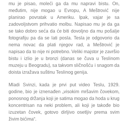
mu je pisao, moleći ga da mu napravi bistu. On,
međutim, nije mogao u Evropu, A Meštrović nije
planirao povratak u Ameriku. Ipak, vajar je sa
zadovoljstvom prihvatio molbu. Napisao mu je da ga
se tako dobro seća da će biti dovoljno da mu pošalje
fotografiju pa da se lati posla. Tesla je odgovorio da
nema novac da plati njegov rad, a Meštrović je
napisao da to nije ni potrebno. Veliki majstor je završio
bistu i izlio je u bronzi (danas se čuva u Teslinom
muzeju u Beogradu), sa takvom sličnošću i snagom da
doista izražava suštinu Teslinog genija.
Mladi Svinzi, kada je prvi put video Teslu, 1929.
godine, bio je iznenađen „visokim mršavim čovekom,
ponosnog držanja koji je satima mogao da hoda u krug
koncentrisan na neki problem, ali koji je takođe bio
izuzetan čovek, gotovo dirljivo osetljiv prema svim
živim bićima“.