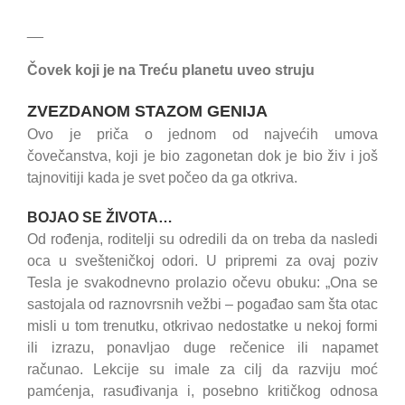
__
Čovek koji je na Treću planetu uveo struju
ZVEZDANOM STAZOM GENIJA
Ovo je priča o jednom od najvećih umova
čovečanstva, koji je bio zagonetan dok je bio živ i još
tajnovitiji kada je svet počeo da ga otkriva.
BOJAO SE ŽIVOTA…
Od rođenja, roditelji su odredili da on treba da nasledi
oca u svešteničkoj odori. U pripremi za ovaj poziv
Tesla je svakodnevno prolazio očevu obuku: „Ona se
sastojala od raznovrsnih vežbi – pogađao sam šta otac
misli u tom trenutku, otkrivao nedostatke u nekoj formi
ili izrazu, ponavljao duge rečenice ili napamet
računao. Lekcije su imale za cilj da razviju moć
pamćenja, rasuđivanja i, posebno kritičkog odnosa