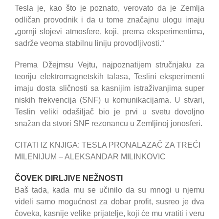
Tesla je, kao što je poznato, verovato da je Zemlja
odličan provodnik i da u tome značajnu ulogu imaju
„gornji slojevi atmosfere, koji, prema eksperimentima,
sadrže veoma stabilnu liniju provodljivosti.“
Prema Džejmsu Vejtu, najpoznatijem stručnjaku za
teoriju elektromagnetskih talasa, Teslini eksperimenti
imaju dosta sličnosti sa kasnijim istraživanjima super
niskih frekvencija (SNF) u komunikacijama. U stvari,
Teslin veliki odašiljač bio je prvi u svetu dovoljno
snažan da stvori SNF rezonancu u Zemljinoj jonosferi.
CITATI IZ KNJIGA: TESLA PRONALAZAČ ZA TREĆI
MILENIJUM – ALEKSANDAR MILINKOVIC
ČOVEK DIRLJIVE NEŽNOSTI
Baš tada, kada mu se učinilo da su mnogi u njemu
videli samo mogućnost za dobar profit, susreo je dva
čoveka, kasnije velike prijatelje, koji će mu vratiti i veru