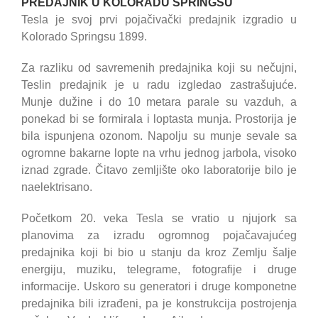
PREDAJNIK U KOLORADU SPRINGSU
Tesla je svoj prvi pojačivački predajnik izgradio u
Kolorado Springsu 1899.
Za razliku od savremenih predajnika koji su nečujni,
Teslin predajnik je u radu izgledao zastrašujuće.
Munje dužine i do 10 metara parale su vazduh, a
ponekad bi se formirala i loptasta munja. Prostorija je
bila ispunjena ozonom. Napolju su munje sevale sa
ogromne bakarne lopte na vrhu jednog jarbola, visoko
iznad zgrade. Čitavo zemljište oko laboratorije bilo je
naelektrisano.
Početkom 20. veka Tesla se vratio u njujork sa
planovima za izradu ogromnog pojačavajućeg
predajnika koji bi bio u stanju da kroz Zemlju šalje
energiju, muziku, telegrame, fotografije i druge
informacije. Uskoro su generatori i druge komponetne
predajnika bili izrađeni, pa je konstrukcija postrojenja