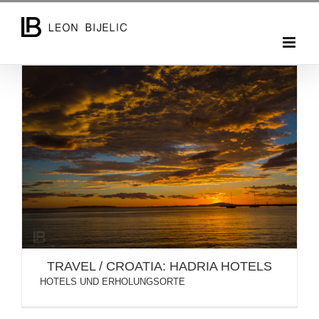
Skip
to
content
TRAVEL / CROATIA: HADRIA HOTELS
TRAVEL / CROATIA: HADRIA HOTELS
HOTELS UND ERHOLUNGSORTE