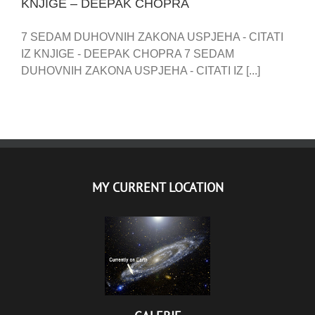
KNJIGE – DEEPAK CHOPRA
7 SEDAM DUHOVNIH ZAKONA USPJEHA - CITATI
IZ KNJIGE - DEEPAK CHOPRA 7 SEDAM
DUHOVNIH ZAKONA USPJEHA - CITATI IZ [...]
MY CURRENT LOCATION