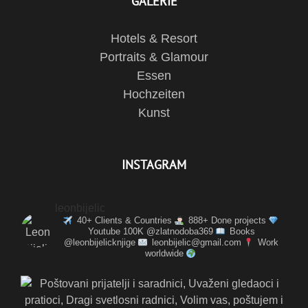
GALERIE
Hotels & Resort
Portraits & Glamour
Essen
Hochzeiten
Kunst
INSTAGRAM
leonbijelic
40+ Clients & Countries
888+ Done projects
Youtube 100K @zlatnodoba369
Books
@leonbijelicknjige
leonbijelic@gmail.com
Work
worldwide