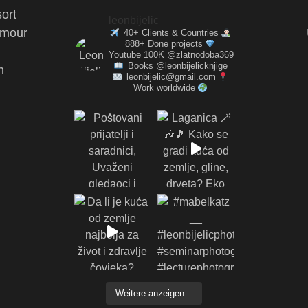
ort
leonbijelic
amour
40+ Clients & Countries
888+ Done projects
Youtube 100K @zlatnodoba369
Books @leonbijelicknjige
n
leonbijelic@gmail.com
Work worldwide
Weitere anzeigen...