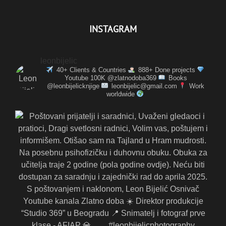
INSTAGRAM
leonbijelic
40+ Clients & Countries
888+ Done projects
Youtube 100K @zlatnodoba369
Books
@leonbijelicknjige
leonbijelic@gmail.com
Work
worldwide