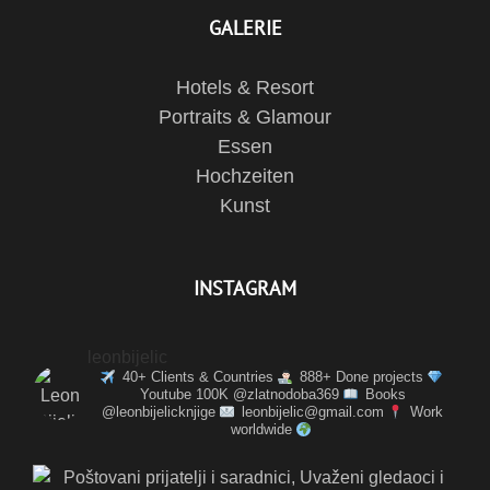
GALERIE
Hotels & Resort
Portraits & Glamour
Essen
Hochzeiten
Kunst
INSTAGRAM
leonbijelic
40+ Clients & Countries
888+ Done projects
Youtube 100K @zlatnodoba369
Books
@leonbijelicknjige
leonbijelic@gmail.com
Work
worldwide