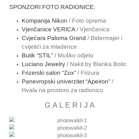
SPONZORI FOTO RADIONICE:
Kompanija Nikon
/ Foto oprema
Vjenčanice VERICA
/ Vjenčanica
Cvjećara Paloma Grand
/ Bidermajer i
cvijetići za mladence
Butik “STIL”
/ Muško odjelo
Luciano Jewelry
/ Nakit by Blanka Botic
Frizerski salon “Zox”
/ Frizura
Panevropski univerzitet “Apeiron”
/
Hvala na prostoru za radionicu
G A L E R I J A