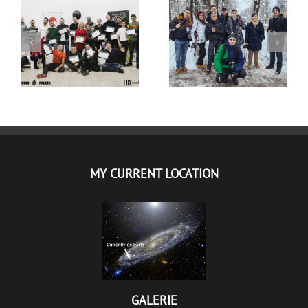
KAKO JE BILO NA
LUX WORKSHOPS:
FOTO RADIONICI
FOTO RADIONICA U
“ŠKLJOC” –
BEOGRADU
GALERIJA
MY CURRENT LOCATION
GALERIE