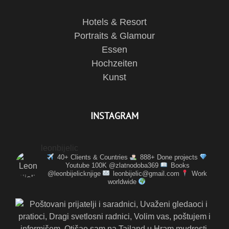
Hotels & Resort
Portraits & Glamour
Essen
Hochzeiten
Kunst
INSTAGRAM
leonbijelic
40+ Clients & Countries
888+ Done projects
Youtube 100K @zlatnodoba369
Books
@leonbijelicknjige
leonbijelic@gmail.com
Work
worldwide