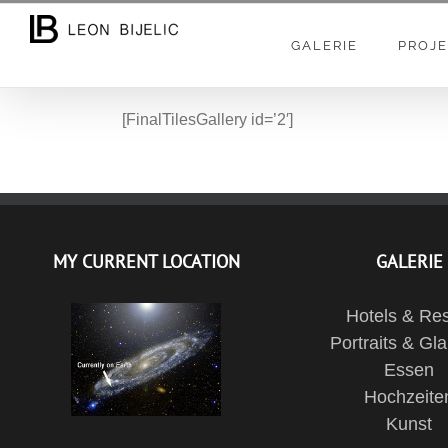
Skip
to
GALERIE
PROJE
content
[FinalTilesGallery id=’2′]
MY CURRENT LOCATION
GALERIE
Hotels & Res
Portraits & Gl
Essen
Hochzeite
Kunst