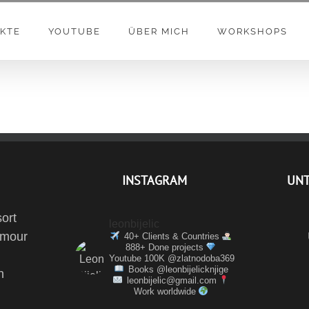
KTE
YOUTUBE
ÜBER MICH
WORKSHOPS
INSTAGRAM
UN
ort
leonbijelic
amour
40+ Clients & Countries
888+ Done projects
Youtube 100K @zlatnodoba369
Books @leonbijelicknjige
n
leonbijelic@gmail.com
Work worldwide