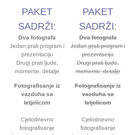
PAKET
PAKET
SADRŽI:
SADRŽI:
Dva fotografa
Dva fotografa
Jedan prati program i
Jedan prati program i
prezentaciju
prezentaciju
Drugi prati ljude,
Drugi prati ljude,
momente, detalje
momente, detalje
Fotografisanje iz
Fotografisanje iz
vazduha sa
vazduha sa
letjelicom
letjelicom
Cjelodnevno
Cjelodnevno
fotografisanje
fotografisanje