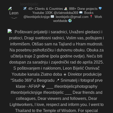
leonbijelic
40+ Clients & Countries
888+ Done projects
Youtube 100K @zlatnodoba369
Books
@leonbijelicknjige
leonbijelic@gmail.com
Work
worldwide