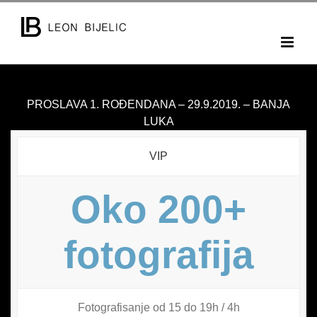
Skip
to
content
PROSLAVA 1. ROĐENDANA – 29.9.2019. – BANJA
LUKA
VIP
Oko 200+
fotografija
Fotografisanje od 15 do 19h / 4h