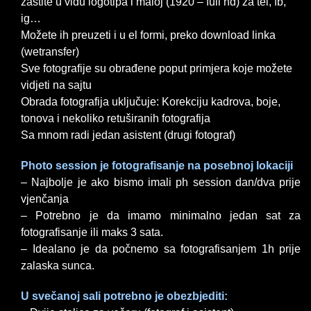
zaštite u vidu logotipa i maloj (1920 – full hd) za tel, fb,
ig…
Možete ih preuzeti i u el formi, preko download linka
(wetransfer)
Sve fotografije su obrađene poput primjera koje možete
vidjeti na sajtu
Obrada fotografija uključuje: Korekciju kadrova, boje,
tonova i nekoliko retuširanih fotografija
Sa mnom radi jedan asistent (drugi fotograf
)
Photo session je fotografisanje na posebnoj lokaciji
– Najbolje je ako bismo imali ph session dan/dva prije
vjenčanja
– Potrebno je da imamo minimalno jedan sat za
fotografisanje ili maks 3 sata.
– Idealano je da počnemo sa fotografisanjem 1h prije
zalaska sunca.
U svečanoj sali potrebno je obezbjediti: