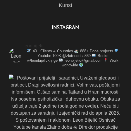
Kunst
INSTAGRAM
leonbijelic
40+ Clients & Countries
888+ Done projects
Youtube 100K @zlatnodoba369
Books
@leonbijelicknjige
leonbijelic@gmail.com
Work
worldwide